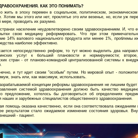
РАВООХРАНЕНИЯ. КАК ЭТО ПОНИМАТЬ?
о жить в эпоху перемен в социальном, политическом, экономическом
е. Хотим мы этого или нет, проклятье это или везенье, но, если уж пер
й мере, проводить их разумно.
странах население неудовлетворено своим здравоохранением. И, что е
пытки свою медицину реформировать. Что при этом примечательн
ние 14% валового национального продукта или менее 1%, проблемы их
едства наиболее эффективно.
сается непосредственно реформ, то тут можно выделить два направл
инских услуг к большей плановости и нормируемости; второе,
ских стран - от планово-командной централизованной системы к внед
.
нечно, и тут идет своим "особым" путем. Но мировой опыт - положите
имум, знать или, как максимум, использовать.
разрабатываемой концепции реформы здравоохранения не лишним будет 
равления системой здравоохранения должно быть качество медици
то предложение, хотелось бы договориться об определениях предм
я наших и зарубежных специалистов общественного здравоохранения.
я помощь оказана качественно, если она соответствовала ожиданиям п
 ее результатом стало ожидаемое изменение состояния здоровья. Вну
внешний - пациент.