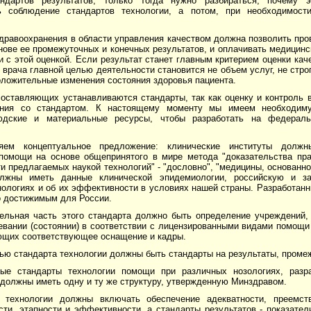
андартов результатов, только тогда нужно разбираться, почему 
ь соблюдение стандартов технологии, а потом, при необходимост
дравоохранения в области управления качеством должна позволить про
ове ее промежуточных и конечных результатов, и оплачивать медицинс
и с этой оценкой. Если результат станет главным критерием оценки кач
 врача главной целью деятельности становится не объем услуг, не стр
оложительные изменения состояния здоровья пациента.
составляющих устанавливаются стандарты, так как оценку и контроль 
ения со стандартом. К настоящему моменту мы имеем необходиму
людские и материальные ресурсы, чтобы разработать на федерал
яем концептуальное предложение: клинические институты должн
помощи на основе общепринятого в мире метода "доказательства пра
 предлагаемых наукой технологий" - "дословно", "медицины, основанно
олжны иметь данные клинической эпидемиологии, российскую и 
ологиях и об их эффективности в условиях нашей страны. Разработанн
о достижимым для России.
тельная часть этого стандарта должно быть определение учреждений
евании (состоянии) в соответствии с лицензированными видами помощи
еющих соответствующее оснащение и кадры.
ью стандарта технологии должны быть стандарты на результаты, проме
ые стандарты технологии помощи при различных нозологиях, разр
 должны иметь одну и ту же структуру, утвержденную Минздравом.
 технологии должны включать обеспечение адекватности, преемств
ти, этапности и эффективности, а стандарты результатов - показател