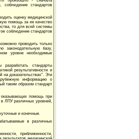
это произошло - сначала
и, соблюдение стандартов
водить оценку медицинской
кую помощь за ее качество
ества, то для всей системы
огое соблюдение стандартов
возможно проводить только
ю законодательную базу,
ьном уровне необходимые
ы разработать стандарты
ктикой результативности и
й на доказательствах". Эти
зарубежную информацию о
ый таким образом стандарт
, оказывающих помощь при
 в ЛПУ различных уровней,
жуточные и конечные.
абатываемые в различных
енности, приближенности,
и результатов медицинской