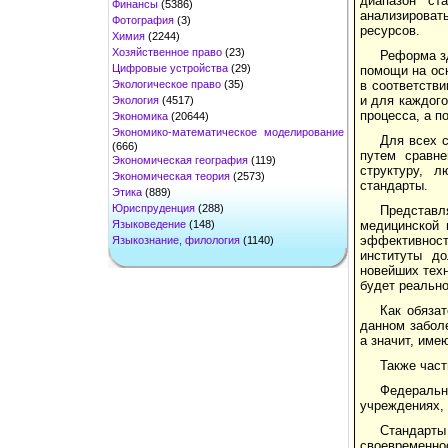
диапазон ст
Финансы
(5386)
анализироват
Фотография
(3)
ресурсов.
Химия
(2244)
Хозяйственное право
(23)
Реформа з
Цифровые устройства
(29)
помощи на осн
Экологическое право
(35)
в соответстви
и для каждого
Экология
(4517)
процесса, а п
Экономика
(20644)
Экономико-математическое моделирование
Для всех 
(666)
путем сравн
Экономическая география
(119)
структуру, 
Экономическая теория
(2573)
стандарты.
Этика
(889)
Юриспруденция
(288)
Представл
Языковедение
(148)
медицинской 
эффективности
Языкознание, филология
(1140)
институты д
новейших техн
будет реальн
Как обяза
данном забол
а значит, им
Также част
Федеральн
учреждениях,
Стандарты
своевременнос