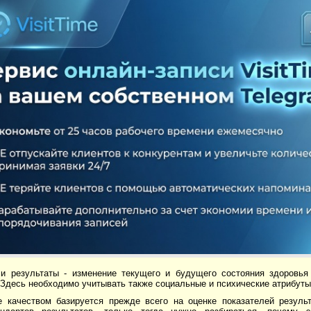
и результаты - изменение текущего и будущего состояния здоровья
Здесь необходимо учитывать также социальные и психические атрибуты
е качеством базируется прежде всего на оценке показателей резуль