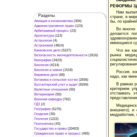
РЕФОРМЫ ЗД
Нам выпал
Разделы
стране, в мир
Авиация и космонавтика
(304)
бы, по крайне
Административное право
(123)
Во многих 
Арбитражный процесс
(23)
делаются по
Архитектура
(113)
здравоохране
Астрология
(4)
имеющиеся ср
Астрономия
(4814)
Что же ка
Банковское дело
(5227)
рынка медиц
Безопасность жизнедеятельности
(2616)
социалистиче
Биографии
(3423)
регулирования
Биология
(4214)
Биология и химия
(1518)
Россия, ко
Биржевое дело
(68)
надо, как мин
Ботаника и сельское хоз-во
(2836)
В рамках 
Бухгалтерский учет и аудит
(8269)
критерием уп
Валютные отношения
(50)
отстаивать э
Ветеринария
(50)
представлени
Военная кафедра
(762)
ГДЗ
(2)
Медицинска
География
(5275)
внешнего), и
Геодезия
(30)
медработник, 
Геология
(1222)
Геополитика
(43)
Государство и право
(20403)
Гражданское право и процесс
(465)