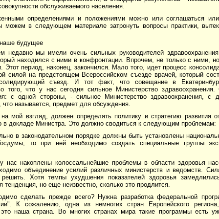
совокупности обслуживаемого населения.
енными определениями и положениями можно или соглашаться или 
 можем в следующем материале затронуть вопросы практики, выте
 наше будущее
м недавно мы имели очень сильных руководителей здравоохранения
орый находился с ними в конфронтации. Впрочем, не только с ними, н
. Этот период, наконец, закончился. Мало того, идет процесс консолида
вой силой на предстоящем Всероссийском съезде врачей, который сост
нсолидирующий съезд. И тот факт, что совещание в Екатеринбур
во того, что у нас сегодня сильное Министерство здравоохранения.
ия: с одной стороны, - сильное Министерство здравоохранения, с д
, что называется, предмет для обсуждения.
 на мой взгляд, должен определять политику и стратегию развития о
о в докладе Министра. Это должно сводиться к следующим проблемам:
ельно в законодательном порядке должны быть установлены националь
Госдумы, то при ней необходимо создать специальные группы экс
 у нас накоплены колоссальнейшие проблемы в области здоровья нас
ходимо объединение усилий различных министерств и ведомств. Сил
 решить. Хотя темпы ухудшения показателей здоровья замедлилис
 тенденция, но еще неизвестно, сколько это продлится.
одимо сделать прежде всего? Нужна разработка федеральной прог
ии". К сожалению, одна из немногих стран Европейского региона
 это наша страна. Во многих странах мира такие программы есть у