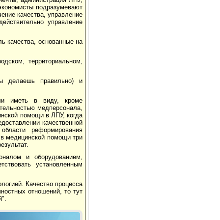
экономисты подразумевают
чение качества, управление
действительно управление
ль качества, основанные на
одском, территориальном,
ты делаешь правильно) и
сли иметь в виду, кроме
ятельностью медперсонала,
инской помощи в ЛПУ, когда
едоставлении качественной
области реформирования
 в медицинской помощи три
езультат.
оналом и оборудованием,
тствовать установленным
логией. Качество процесса
чностных отношений, то тут
й".