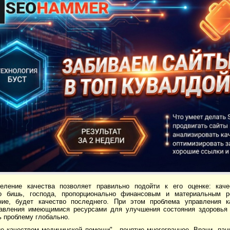
еление качества позволяет правильно подойти к его оценке: каче
То бишь, господа, пропорционально финансовым и материальным 
ние, будет качество последнего. При этом проблема управления 
авления имеющимися ресурсами для улучшения состояния здоровья 
ь проблему глобально.
е качеством медицинской помощи" - понятие многогранное. Врачи, пац