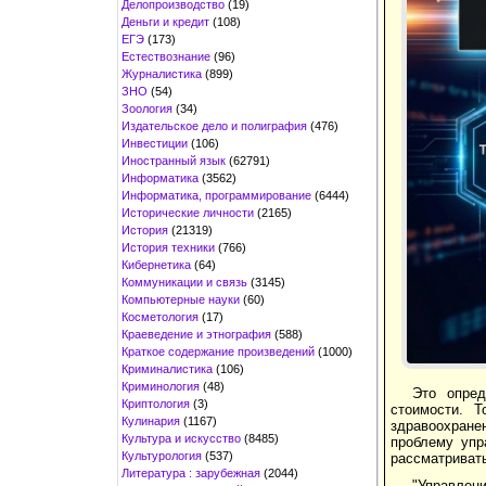
Делопроизводство
(19)
Деньги и кредит
(108)
ЕГЭ
(173)
Естествознание
(96)
Журналистика
(899)
ЗНО
(54)
Зоология
(34)
Издательское дело и полиграфия
(476)
Инвестиции
(106)
Иностранный язык
(62791)
Информатика
(3562)
Информатика, программирование
(6444)
Исторические личности
(2165)
История
(21319)
История техники
(766)
Кибернетика
(64)
Коммуникации и связь
(3145)
Компьютерные науки
(60)
Косметология
(17)
Краеведение и этнография
(588)
Краткое содержание произведений
(1000)
Криминалистика
(106)
Криминология
(48)
Это опред
Криптология
(3)
стоимости. 
Кулинария
(1167)
здравоохране
Культура и искусство
(8485)
проблему упр
Культурология
(537)
рассматриват
Литература : зарубежная
(2044)
"Управлени