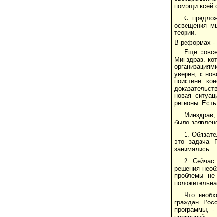
помощи всей 
С предлож
освещения мы
теории.
В реформах -
Еще совсе
Минздрав, кот
организациями
уверен, с но
поистине ко
доказательст
новая ситуац
регионы. Есть
Минздрав,
было заявлен
1. Обязат
это задача 
занимались.
2. Сейчас
решения необ
проблемы не
положительная
Что необх
граждан Росс
программы, -
провинций.