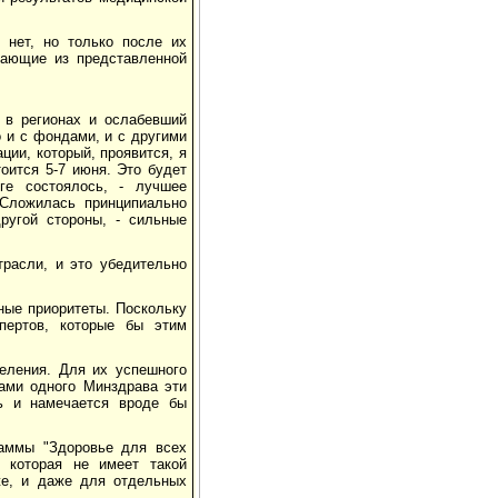
нет, но только после их
кающие из представленной
 в регионах и ослабевший
о и с фондами, и с другими
ции, который, проявится, я
оится 5-7 июня. Это будет
ге состоялось, - лучшее
 Сложилась принципиально
ругой стороны, - сильные
трасли, и это убедительно
ные приоритеты. Поскольку
пертов, которые бы этим
еления. Для их успешного
ами одного Минздрава эти
ь и намечается вроде бы
раммы "Здоровье для всех
, которая не имеет такой
же, и даже для отдельных