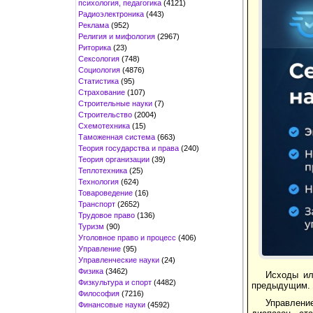
психология, педагогика
(4121)
Радиоэлектроника
(443)
Реклама
(952)
Религия и мифология
(2967)
Риторика
(23)
Сексология
(748)
Социология
(4876)
Статистика
(95)
Страхование
(107)
Строительные науки
(7)
Строительство
(2004)
Схемотехника
(15)
Таможенная система
(663)
Теория государства и права
(240)
Теория организации
(39)
Теплотехника
(25)
Технология
(624)
Товароведение
(16)
Транспорт
(2652)
Трудовое право
(136)
Туризм
(90)
Уголовное право и процесс
(406)
Управление
(95)
Управленческие науки
(24)
Физика
(3462)
Исходы ил
Физкультура и спорт
(4482)
предыдущим. 
Философия
(7216)
Управлени
Финансовые науки
(4592)