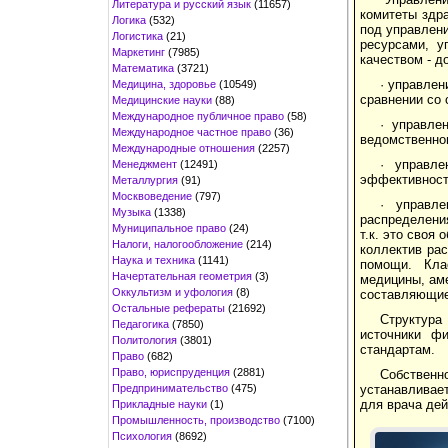
Литература и русский язык
(11657)
комитеты здр
Логика
(532)
под управлени
Логистика
(21)
ресурсами, у
Маркетинг
(7985)
качеством - д
Математика
(3721)
· управлен
Медицина, здоровье
(10549)
сравнении со 
Медицинские науки
(88)
Международное публичное право
(58)
· управле
Международное частное право
(36)
ведомственном
Международные отношения
(2257)
· управл
Менеджмент
(12491)
эффективность
Металлургия
(91)
Москвоведение
(797)
· управл
Музыка
(1338)
распределени
Муниципальное право
(24)
т.к. это своя
Налоги, налогообложение
(214)
коллектив рас
Наука и техника
(1141)
помощи. Кла
Начертательная геометрия
(3)
медицины, ам
Оккультизм и уфология
(8)
составляющие:
Остальные рефераты
(21692)
Структура
Педагогика
(7850)
источники фи
Политология
(3801)
стандартам.
Право
(682)
Право, юриспруденция
(2881)
Собственно
Предпринимательство
(475)
устанавливает
для врача дей
Прикладные науки
(1)
Промышленность, производство
(7100)
Психология
(8692)