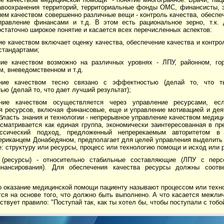
авоохранения территорий, территориальные фонды ОМС, финансисты, 
ем качеством совершенно различные вещи - контроль качества, обеспе
правление финансами и т.д. В этом есть рациональное зерно, т.к. 
остаточно широкое понятие и касается всех перечисленных аспектов:
ие качеством включает оценку качества, обеспечение качества и контро
стандартами;
ние качеством возможно на различных уровнях - ЛПУ, районном, гор
, вневедомственном и т.д.
ение качеством тесно связано с эффектностью (делай то, что 
ю (делай то, что дает лучший результат);
ение качеством осуществляется через управление ресурсами, е
я ресурсов, включая финансовые, еще и управление мотивацией и де
 область знания и технологии - непрерывное управление качеством медиц
сматривается как единая группа, экономически заинтересованная в пр
ссический подход, предложенный непререкаемым авторитетом в 
ериканцем Донабедяном, предполагает для целей управления выделить
 структуру или ресурсы, процесс или технологию помощи и исход или р
 (ресурсы) - относительно стабильные составляющие (ЛПУ с перс
нансирования). Для обеспечения качества ресурсы должны соотве
 оказание медицинской помощи пациенту называют процессом или техно
ся на основе того, что должно быть выполнено. А что касается межли
ствует правило: "Поступай так, как ты хотел бы, чтобы поступали с тобо