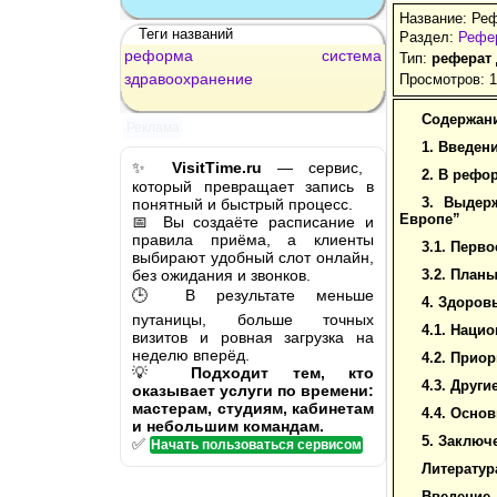
Название: Ре
Теги названий
Раздел:
Рефе
реформа
система
Тип:
реферат
здравоохранение
Просмотров: 
Содержани
Реклама
1. Введен
✨
VisitTime.ru
— сервис,
2. В рефо
который превращает запись в
3. Выдер
понятный и быстрый процесс.
Европе”
📅 Вы создаёте расписание и
правила приёма, а клиенты
3.1. Перв
выбирают удобный слот онлайн,
без ожидания и звонков.
3.2. План
🕒 В результате меньше
4. Здоров
путаницы, больше точных
4.1. Наци
визитов и ровная загрузка на
неделю вперёд.
4.2. Прио
💡
Подходит тем, кто
4.3. Друг
оказывает услуги по времени:
мастерам, студиям, кабинетам
4.4. Осно
и небольшим командам.
5. Заключ
✅
Начать пользоваться сервисом
Литератур
Введение.