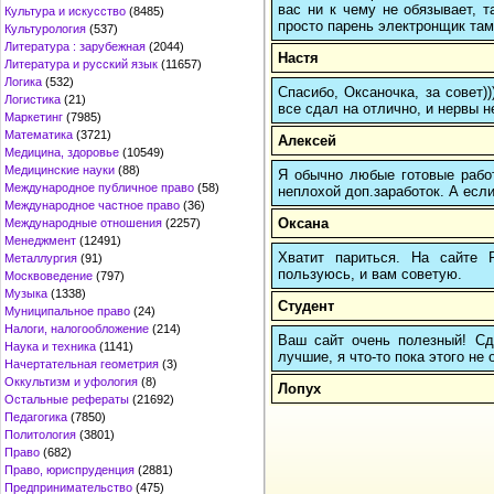
вас ни к чему не обязывает, 
Культура и искусство
(8485)
просто парень электронщик там 
Культурология
(537)
Литература : зарубежная
(2044)
Настя
Литература и русский язык
(11657)
Логика
(532)
Спасибо, Оксаночка, за совет)
Логистика
(21)
все сдал на отлично, и нервы н
Маркетинг
(7985)
Математика
(3721)
Алексей
Медицина, здоровье
(10549)
Медицинские науки
(88)
Я обычно любые готовые работ
Международное публичное право
(58)
неплохой доп.заработок. А если
Международное частное право
(36)
Оксана
Международные отношения
(2257)
Менеджмент
(12491)
Хватит париться. На сайте
Металлургия
(91)
пользуюсь, и вам советую.
Москвоведение
(797)
Музыка
(1338)
Студент
Муниципальное право
(24)
Налоги, налогообложение
(214)
Ваш сайт очень полезный! Сде
Наука и техника
(1141)
лучшие, я что-то пока этого не
Начертательная геометрия
(3)
Оккультизм и уфология
(8)
Лопух
Остальные рефераты
(21692)
Педагогика
(7850)
Политология
(3801)
Право
(682)
Право, юриспруденция
(2881)
Предпринимательство
(475)