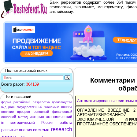
Банк рефератов содержит более 364 тыся
психологии, экономике, менеджменту, фило
английскому.
Полнотекстовый поиск
Комментарии 
Всего работ:
364139
обра
Теги названий
Автоматизированные системы о
форма
российский
разработка
производство
основа
вид
роль
государственный
экономика
ОГЛАВЛЕНИЕ ВВЕДЕНИЕ 2
понятие
процесс
основный
финансовый
АВТОМАТИЗИРОВАНН
история
экономический
основной
метод
ЭКОНОМИЧЕСКОЙ ИНФ
работа
in
методический
Россия
ПРОГРАММНОЕ ОБЕСПЕЧЕНИ
research
система
развитие
анализ