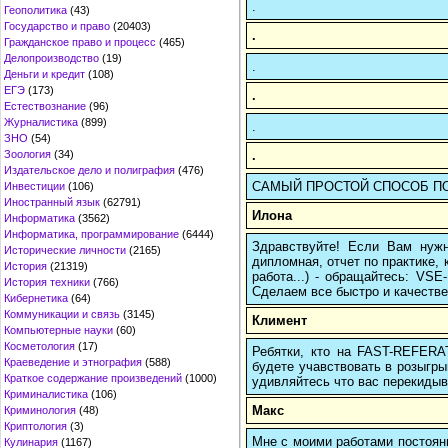
.
Геополитика
(43)
Государство и право
(20403)
.
Гражданское право и процесс
(465)
Делопроизводство
(19)
.
Деньги и кредит
(108)
ЕГЭ
(173)
.
Естествознание
(96)
Журналистика
(899)
.
ЗНО
(54)
.
Зоология
(34)
Издательское дело и полиграфия
(476)
САМЫЙ ПРОСТОЙ СПОСОБ ПОЗНА
Инвестиции
(106)
Иностранный язык
(62791)
Илона
Информатика
(3562)
Информатика, программирование
(6444)
Здравствуйте! Если Вам нуж
Исторические личности
(2165)
дипломная, отчет по практике,
История
(21319)
работа...) - обращайтесь: VS
История техники
(766)
Сделаем все быстро и качестве
Кибернетика
(64)
Коммуникации и связь
(3145)
Климент
Компьютерные науки
(60)
Косметология
(17)
Ребятки, кто на FAST-REFERAT
Краеведение и этнография
(588)
будете учавствовать в розыгрыш
Краткое содержание произведений
(1000)
удивляйтесь что вас перекидыва
Криминалистика
(106)
Макс
Криминология
(48)
Криптология
(3)
Мне с моими работами постоян
Кулинария
(1167)