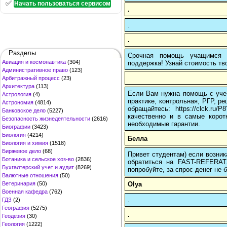
✅
Начать пользоваться сервисом
.
.
.
Разделы
Срочная помощь учащимся в
Авиация и космонавтика
(304)
поддержка! Узнай стоимость тво
Административное право
(123)
Арбитражный процесс
(23)
Архитектура
(113)
Если Вам нужна помощь с учеб
Астрология
(4)
практике, контрольная, РГР, ре
Астрономия
(4814)
обращайтесь: https://clck.r
Банковское дело
(5227)
качественно и в самые корот
Безопасность жизнедеятельности
(2616)
необходимые гарантии.
Биографии
(3423)
Биология
(4214)
Белла
Биология и химия
(1518)
Биржевое дело
(68)
Привет студентам) если возник
Ботаника и сельское хоз-во
(2836)
обратиться на FAST-REFERAT
Бухгалтерский учет и аудит
(8269)
попробуйте, за спрос денег не б
Валютные отношения
(50)
Olya
Ветеринария
(50)
Военная кафедра
(762)
.
ГДЗ
(2)
География
(5275)
.
Геодезия
(30)
Геология
(1222)