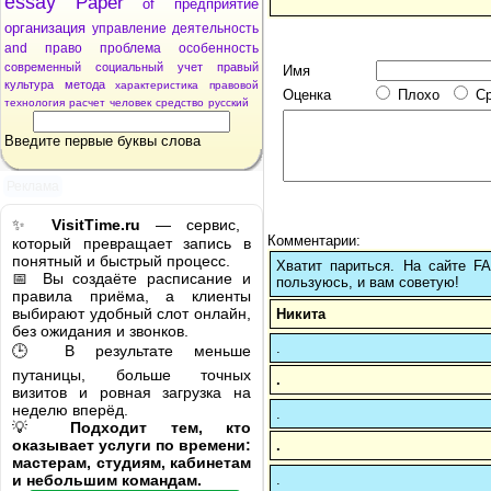
essay
Paper
of
предприятие
организация
управление
деятельность
and
право
проблема
особенность
современный
социальный
учет
правый
Имя
культура
метода
характеристика
правовой
Оценка
Плохо
С
технология
расчет
человек
средство
русский
Введите первые буквы слова
Реклама
✨
VisitTime.ru
— сервис,
Комментарии:
который превращает запись в
понятный и быстрый процесс.
Хватит париться. На сайте 
📅 Вы создаёте расписание и
пользуюсь, и вам советую!
правила приёма, а клиенты
выбирают удобный слот онлайн,
Никита
без ожидания и звонков.
.
🕒 В результате меньше
путаницы, больше точных
.
визитов и ровная загрузка на
неделю вперёд.
.
💡
Подходит тем, кто
оказывает услуги по времени:
.
мастерам, студиям, кабинетам
.
и небольшим командам.