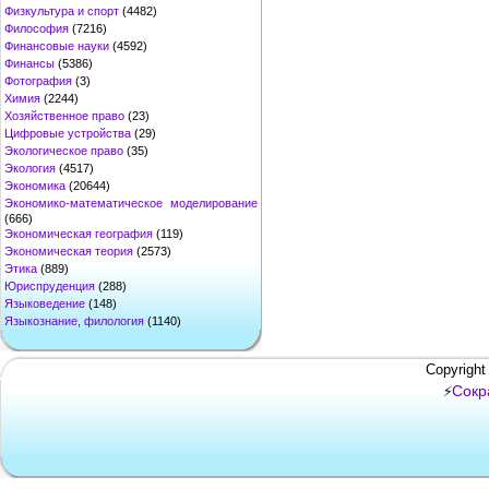
Физкультура и спорт
(4482)
Философия
(7216)
Финансовые науки
(4592)
Финансы
(5386)
Фотография
(3)
Химия
(2244)
Хозяйственное право
(23)
Цифровые устройства
(29)
Экологическое право
(35)
Экология
(4517)
Экономика
(20644)
Экономико-математическое моделирование
(666)
Экономическая география
(119)
Экономическая теория
(2573)
Этика
(889)
Юриспруденция
(288)
Языковедение
(148)
Языкознание, филология
(1140)
Copyright
Сокр
⚡