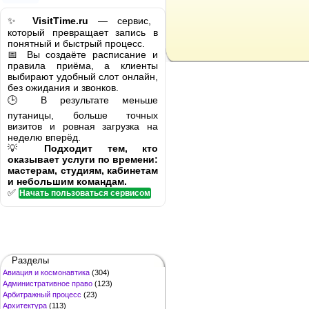
✨
VisitTime.ru
— сервис,
который превращает запись в
понятный и быстрый процесс.
📅 Вы создаёте расписание и
правила приёма, а клиенты
выбирают удобный слот онлайн,
без ожидания и звонков.
🕒 В результате меньше
путаницы, больше точных
визитов и ровная загрузка на
неделю вперёд.
💡
Подходит тем, кто
оказывает услуги по времени:
мастерам, студиям, кабинетам
и небольшим командам.
✅
Начать пользоваться сервисом
Разделы
Авиация и космонавтика
(304)
Административное право
(123)
Арбитражный процесс
(23)
Архитектура
(113)