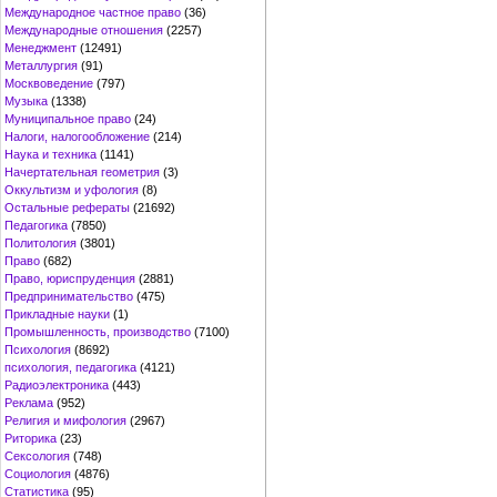
Международное частное право
(36)
Международные отношения
(2257)
Менеджмент
(12491)
Металлургия
(91)
Москвоведение
(797)
Музыка
(1338)
Муниципальное право
(24)
Налоги, налогообложение
(214)
Наука и техника
(1141)
Начертательная геометрия
(3)
Оккультизм и уфология
(8)
Остальные рефераты
(21692)
Педагогика
(7850)
Политология
(3801)
Право
(682)
Право, юриспруденция
(2881)
Предпринимательство
(475)
Прикладные науки
(1)
Промышленность, производство
(7100)
Психология
(8692)
психология, педагогика
(4121)
Радиоэлектроника
(443)
Реклама
(952)
Религия и мифология
(2967)
Риторика
(23)
Сексология
(748)
Социология
(4876)
Статистика
(95)