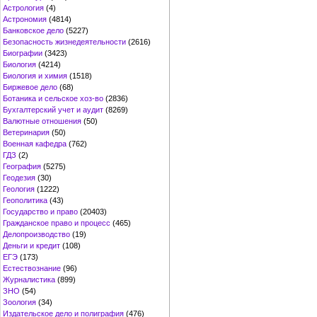
Астрология
(4)
Астрономия
(4814)
Банковское дело
(5227)
Безопасность жизнедеятельности
(2616)
Биографии
(3423)
Биология
(4214)
Биология и химия
(1518)
Биржевое дело
(68)
Ботаника и сельское хоз-во
(2836)
Бухгалтерский учет и аудит
(8269)
Валютные отношения
(50)
Ветеринария
(50)
Военная кафедра
(762)
ГДЗ
(2)
География
(5275)
Геодезия
(30)
Геология
(1222)
Геополитика
(43)
Государство и право
(20403)
Гражданское право и процесс
(465)
Делопроизводство
(19)
Деньги и кредит
(108)
ЕГЭ
(173)
Естествознание
(96)
Журналистика
(899)
ЗНО
(54)
Зоология
(34)
Издательское дело и полиграфия
(476)