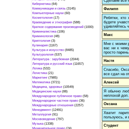
Сделаем все б
Кибернетика
(64)
Коммуникации и связь
(3145)
Филипп
Компьютерные науки
(60)
Ребятки, кто
Косметология
(17)
будете учавст
Краеведение и этнография
(588)
удивляйтесь ч
Краткое содержание произведений
(1000)
Криминалистика
(106)
Макс
Криминология
(48)
Криптология
(3)
Мне с моими р
Кулинария
(1167)
вас ни к чему
Культура и искусство
(8485)
просто парень
Культурология
(537)
Литература : зарубежная
(2044)
Настя
Литература и русский язык
(11657)
Логика
(532)
Спасибо, Окса
Логистика
(21)
все сдал на о
Маркетинг
(7985)
Алексей
Математика
(3721)
Медицина, здоровье
(10549)
Я обычно любы
Медицинские науки
(88)
неплохой доп.
Международное публичное право
(58)
Международное частное право
(36)
Оксана
Международные отношения
(2257)
Менеджмент
(12491)
Хватит пари
Металлургия
(91)
пользуюсь, и 
Москвоведение
(797)
Музыка
(1338)
Студент
Муниципальное право
(24)