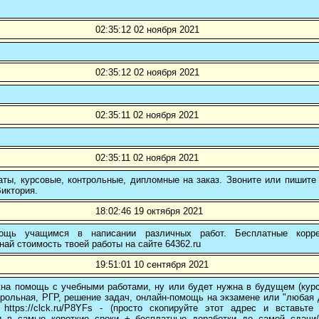
02:35:12 02 ноября 2021
02:35:12 02 ноября 2021
02:35:11 02 ноября 2021
02:35:11 02 ноября 2021
ты, курсовые, контрольные, дипломные на заказ. Звоните или пишите 
иктория.
18:02:46 19 октября 2021
ощь учащимся в написании различных работ. Бесплатные коррек
най стоимость твоей работы на сайте 64362.ru
19:51:01 10 сентября 2021
на помощь с учебными работами, ну или будет нужна в будущем (курс
трольная, РГР, решение задач, онлайн-помощь на экзамене или "любая др
 https://clck.ru/P8YFs - (просто скопируйте этот адрес и вставьт
и в самые короткие сроки + бесплатные доработки до самой сдачи