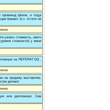
 промокод iphone, и тогда
кции бывают (п.с. кстати не
лично
и узнать стоимость, никто
 уровня сложности) у меня
 дипломную на REFERAT.GQ ,
лично
 же на продажу выставляю,
ыстро делают.
лично
вую или дипломную. Сам