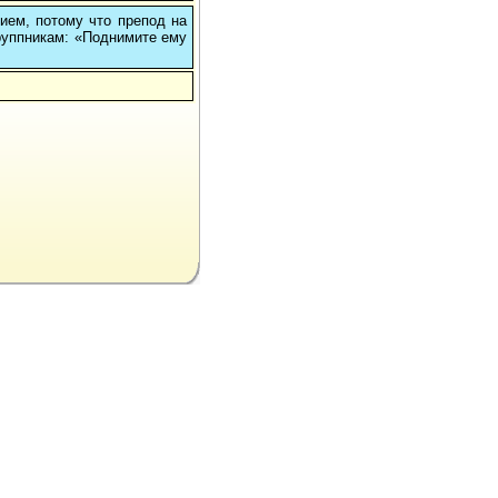
Вием, потому что препод на
группникам: «Поднимите ему