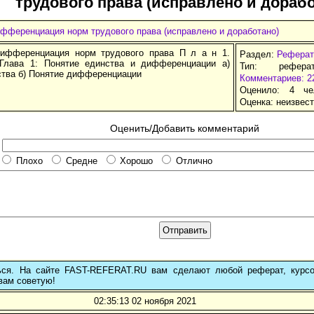
трудового права (исправлено и дорабо
фференциация норм трудового права (исправлено и доработано)
ифференциация норм трудового права П л а н 1.
Раздел:
Реферат
Глава 1: Понятие единства и дифференциации а)
Тип: рефера
ства б) Понятие дифференциации
Комментариев: 2
Оценило: 4 че
Оценка:
неизвес
Оценить/Добавить комментарий
Плохо
Средне
Хорошо
Отлично
ься. На сайте FAST-REFERAT.RU вам сделают любой реферат, курс
вам советую!
02:35:13 02 ноября 2021