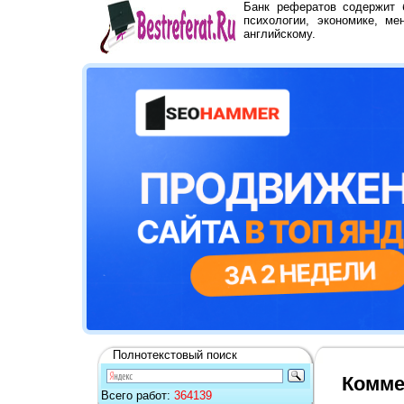
Банк рефератов содержит
психологии, экономике, ме
английскому.
Полнотекстовый поиск
Комме
Всего работ:
364139