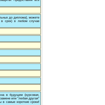
ольных до диплома), можете
 в срок) в любом случае
на в будущем (курсовая,
кзамене или "любая другая"
ы в самые короткие сроки!