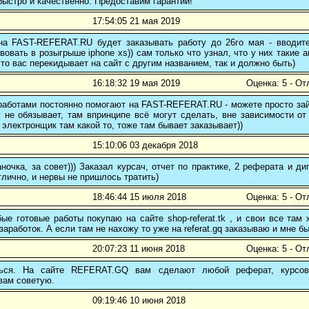
ыстро и качественно. Предоставим гарантии!
17:54:05 21 мая 2019
 на FAST-REFERAT.RU будет заказывать работу до 26го мая - вводите
вовать в розыгрыше iphone xs)) сам только что узнал, что у них такие а
то вас перекидывает на сайт с другим названием, так и должно быть)
16:18:32 19 мая 2019
Оценка: 5 - От
аботами постоянно помогают на FAST-REFERAT.RU - можете просто зайт
 не обязывает, там впринципе всё могут сделать, вне зависимости от
 электронщик там какой то, тоже там бывает заказывает))
15:10:06 03 декабря 2018
ночка, за совет))) Заказал курсач, отчет по практике, 2 реферата и
тлично, и нервы не пришлось тратить)
18:46:44 15 июля 2018
Оценка: 5 - От
е готовые работы покупаю на сайте shop-referat.tk , и свои все там
заработок. А если там не нахожу то уже на referat.gq заказываю и мне б
20:07:23 11 июня 2018
Оценка: 5 - От
ться. На сайте REFERAT.GQ вам сделают любой реферат, курсо
вам советую.
09:19:46 10 июня 2018