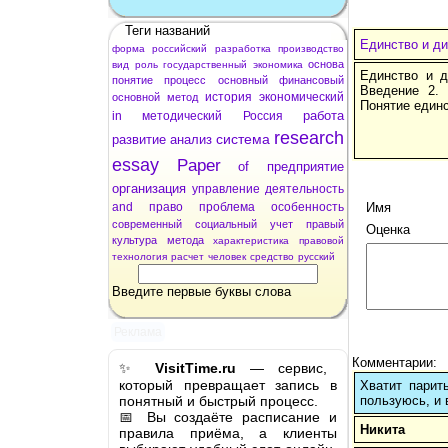
Теги названий
Единство и ди
форма
российский
разработка
производство
основа
вид
роль
государственный
экономика
Единство и д
понятие
процесс
основный
финансовый
Введение 2. 
история
экономический
основной
метод
Понятие един
работа
in
методический
Россия
research
система
развитие
анализ
essay
Paper
of
предприятие
организация
управление
деятельность
and
право
проблема
особенность
Имя
современный
социальный
учет
правый
Оценка
культура
метода
характеристика
правовой
технология
расчет
человек
средство
русский
Введите первые буквы слова
Реклама
Комментарии:
✨
VisitTime.ru
— сервис,
который превращает запись в
Хватит парит
понятный и быстрый процесс.
пользуюсь, и 
📅 Вы создаёте расписание и
Никита
правила приёма, а клиенты