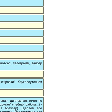
вотсап, телеграмм, вайбер
тировки! Круглосуточная
овая, дипломная, отчет по
угая" учебная работа...) -
е в браузер) Сделаем все
/защиты! Предоставим все