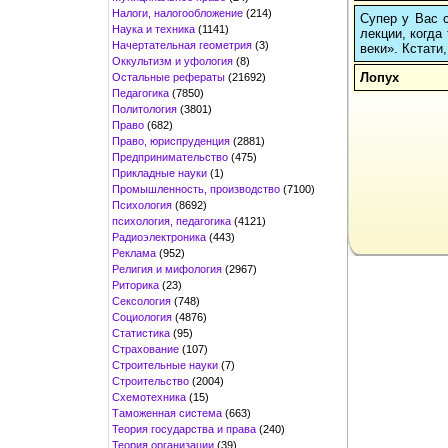
Налоги, налогообложение
(214)
Супер у Вас с
Наука и техника
(1141)
лекции, когда
Начертательная геометрия
(3)
веки». Кстати,
Оккультизм и уфология
(8)
Лопух
Остальные рефераты
(21692)
Педагогика
(7850)
Политология
(3801)
Право
(682)
Право, юриспруденция
(2881)
Предпринимательство
(475)
Прикладные науки
(1)
Промышленность, производство
(7100)
Психология
(8692)
психология, педагогика
(4121)
Радиоэлектроника
(443)
Реклама
(952)
Религия и мифология
(2967)
Риторика
(23)
Сексология
(748)
Социология
(4876)
Статистика
(95)
Страхование
(107)
Строительные науки
(7)
Строительство
(2004)
Схемотехника
(15)
Таможенная система
(663)
Теория государства и права
(240)
Теория организации
(39)