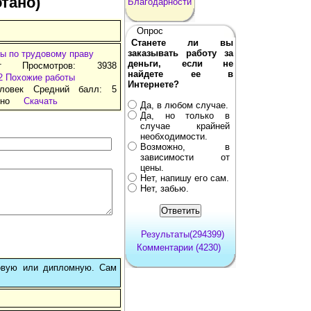
тано)
Благодарности
Опрос
Станете ли вы
заказывать работу за
ы по трудовому праву
деньги, если не
т Просмотров: 3938
найдете ее в
2
Похожие работы
Интернете?
ловек Средний балл: 5
тно
Скачать
Да, в любом случае.
Да, но только в
случае крайней
необходимости.
Возможно, в
зависимости от
цены.
Нет, напишу его сам.
Нет, забью.
Результаты(294399)
Комментарии (4230)
овую или дипломную. Сам