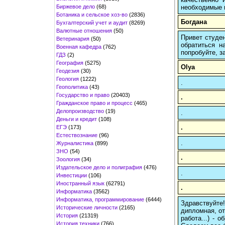
Биржевое дело
(68)
необходимые 
Ботаника и сельское хоз-во
(2836)
Богдана
Бухгалтерский учет и аудит
(8269)
Валютные отношения
(50)
Привет студен
Ветеринария
(50)
обратиться н
Военная кафедра
(762)
попробуйте, з
ГДЗ
(2)
География
(5275)
Olya
Геодезия
(30)
Геология
(1222)
.
Геополитика
(43)
Государство и право
(20403)
.
Гражданское право и процесс
(465)
Делопроизводство
(19)
.
Деньги и кредит
(108)
.
ЕГЭ
(173)
Естествознание
(96)
.
Журналистика
(899)
ЗНО
(54)
.
Зоология
(34)
Издательское дело и полиграфия
(476)
.
Инвестиции
(106)
Иностранный язык
(62791)
.
Информатика
(3562)
Информатика, программирование
(6444)
Здравствуйте
Исторические личности
(2165)
дипломная, от
История
(21319)
работа...) -
История техники
(766)