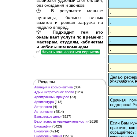
выбирают удобный слот онлайн,
.
без ожидания и звонков.
🕒 В результате меньше
.
путаницы, больше точных
визитов и ровная загрузка на
.
неделю вперёд.
.
💡
Подходит тем, кто
оказывает услуги по времени:
.
мастерам, студиям, кабинетам
и небольшим командам.
.
✅
Начать пользоваться сервисом
.
.
Делаю рефера
Разделы
89675558705 В
Авиация и космонавтика
(304)
Административное право
(123)
Арбитражный процесс
(23)
Срочная пом
Архитектура
(113)
поддержка! Уз
Астрология
(4)
Астрономия
(4814)
Банковское дело
(5227)
Безопасность жизнедеятельности
(2616)
Если Вам нуж
Биографии
(3423)
практике, кон
Биология
(4214)
обращайтесь:
Биология и химия
(1518)
качественно 