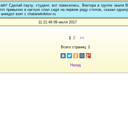
айт! Сделай паузу, студент, вот повеселись: Виктора в группе звали 
 тот привычно в наглую спал сидя на первом ряду столов, сказал одно
 анекдот взят с chatanekdotov.ru
11:21:49 09 июля 2017
1
2
>>
Всего страниц: 2
Назад