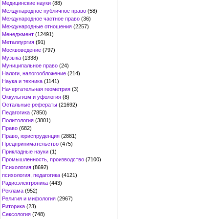
Медицинские науки
(88)
Международное публичное право
(58)
Международное частное право
(36)
Международные отношения
(2257)
Менеджмент
(12491)
Металлургия
(91)
Москвоведение
(797)
Музыка
(1338)
Муниципальное право
(24)
Налоги, налогообложение
(214)
Наука и техника
(1141)
Начертательная геометрия
(3)
Оккультизм и уфология
(8)
Остальные рефераты
(21692)
Педагогика
(7850)
Политология
(3801)
Право
(682)
Право, юриспруденция
(2881)
Предпринимательство
(475)
Прикладные науки
(1)
Промышленность, производство
(7100)
Психология
(8692)
психология, педагогика
(4121)
Радиоэлектроника
(443)
Реклама
(952)
Религия и мифология
(2967)
Риторика
(23)
Сексология
(748)