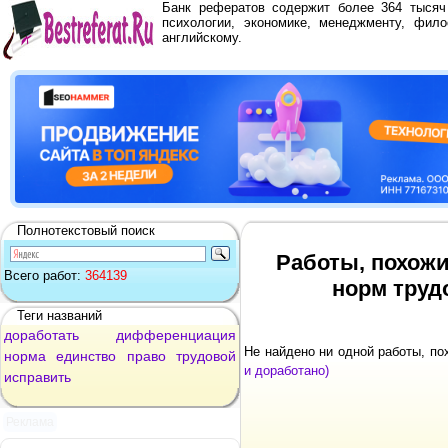
Банк рефератов содержит более 364 тыся
психологии, экономике, менеджменту, фило
английскому.
Полнотекстовый поиск
Работы, похож
Всего работ:
364139
норм труд
Теги названий
доработать
дифференциация
Не найдено ни одной работы, п
норма
единство
право
трудовой
и доработано)
исправить
Реклама