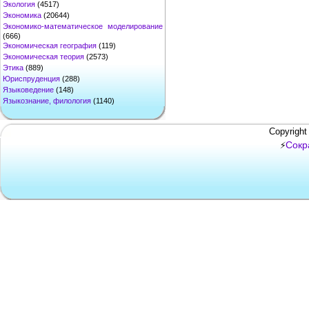
Экология
(4517)
Экономика
(20644)
Экономико-математическое моделирование
(666)
Экономическая география
(119)
Экономическая теория
(2573)
Этика
(889)
Юриспруденция
(288)
Языковедение
(148)
Языкознание, филология
(1140)
Copyright
Сокр
⚡