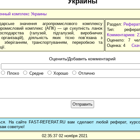
Украины
нный комплекс Украины
одарське значення агропромислового комплексу
Раздел:
Реферат
промисловий комплекс (АПК) — це сукупність ла­нок
Тип: рефера
сподарства (галузей, підгалузей, ви­роб­ничих
Комментариев: 2
 організацій), діяльність яких тісно пов’язана з
Оценило: 7 че
, зберіганням, транспортуван­ням, переробкою та
Оценка:
4
Ска
ії.
Оценить/Добавить комментарий
Плохо
Средне
Хорошо
Отлично
ься. На сайте FAST-REFERAT.RU вам сделают любой реферат, курс
вам советую!
02:35:37 02 ноября 2021