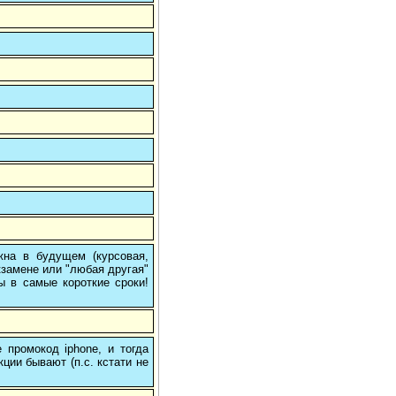
на в будущем (курсовая,
кзамене или "любая другая"
ы в самые короткие сроки!
 промокод iphone, и тогда
кции бывают (п.с. кстати не