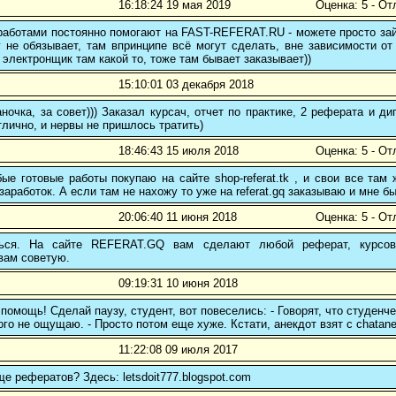
16:18:24 19 мая 2019
Оценка: 5 - От
аботами постоянно помогают на FAST-REFERAT.RU - можете просто зайт
 не обязывает, там впринципе всё могут сделать, вне зависимости от
 электронщик там какой то, тоже там бывает заказывает))
15:10:01 03 декабря 2018
ночка, за совет))) Заказал курсач, отчет по практике, 2 реферата и
тлично, и нервы не пришлось тратить)
18:46:43 15 июля 2018
Оценка: 5 - От
е готовые работы покупаю на сайте shop-referat.tk , и свои все там
заработок. А если там не нахожу то уже на referat.gq заказываю и мне б
20:06:40 11 июня 2018
Оценка: 5 - От
ться. На сайте REFERAT.GQ вам сделают любой реферат, курсо
вам советую.
09:19:31 10 июня 2018
помощь! Сделай паузу, студент, вот повеселись: - Говорят, что студенч
того не ощущаю. - Просто потом еще хуже. Кстати, анекдот взят с chatane
11:22:08 09 июля 2017
ще рефератов? Здесь: letsdoit777.blogspot.com