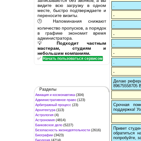
записываются без звонков, а вы
видите всю загрузку в одном
.
месте, быстро подтверждаете и
.
переносите визиты.
🕒 Напоминания снижают
.
количество пропусков, а порядок
в графике экономит время
.
администратора.
💡
Подходит частным
.
мастерам, студиям и
.
небольшим компаниям.
✅
Начать пользоваться сервисом
.
.
Делаю рефера
89675558705 В
Разделы
Авиация и космонавтика
(304)
Административное право
(123)
Срочная пом
Арбитражный процесс
(23)
поддержка! Уз
Архитектура
(113)
Астрология
(4)
Астрономия
(4814)
Банковское дело
(5227)
Привет студен
Безопасность жизнедеятельности
(2616)
обратиться н
Биографии
(3423)
попробуйте, з
Биология
(4214)