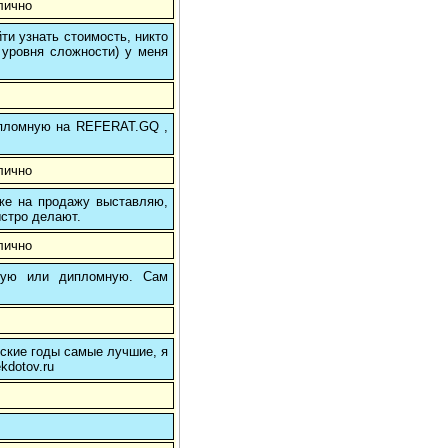
лично
и узнать стоимость, никто
 уровня сложности) у меня
 дипломную на REFERAT.GQ ,
лично
 же на продажу выставляю,
ыстро делают.
лично
вую или дипломную. Сам
еские годы самые лучшие, я
kdotov.ru