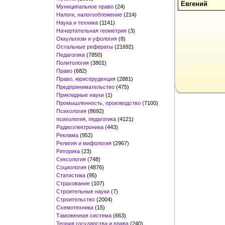
Евгений
Муниципальное право
(24)
Налоги, налогообложение
(214)
Наука и техника
(1141)
Начертательная геометрия
(3)
Оккультизм и уфология
(8)
Остальные рефераты
(21692)
Педагогика
(7850)
Политология
(3801)
Право
(682)
Право, юриспруденция
(2881)
Предпринимательство
(475)
Прикладные науки
(1)
Промышленность, производство
(7100)
Психология
(8692)
психология, педагогика
(4121)
Радиоэлектроника
(443)
Реклама
(952)
Религия и мифология
(2967)
Риторика
(23)
Сексология
(748)
Социология
(4876)
Статистика
(95)
Страхование
(107)
Строительные науки
(7)
Строительство
(2004)
Схемотехника
(15)
Таможенная система
(663)
Теория государства и права
(240)