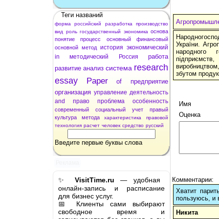
Теги названий
Агропромышле
форма
российский
разработка
производство
основа
вид
роль
государственный
экономика
Народногосп
понятие
процесс
основный
финансовый
України. Агро
история
экономический
основной
метод
народного го
работа
in
методический
Россия
підприємств,
research
виробництвом
система
развитие
анализ
збутом продукц
essay
Paper
of
предприятие
организация
управление
деятельность
and
право
проблема
особенность
Имя
современный
социальный
учет
правый
Оценка
культура
метода
характеристика
правовой
технология
расчет
человек
средство
русский
Введите первые буквы слова
Реклама
✨
VisitTime.ru
— удобная
Комментарии:
онлайн-запись и расписание
Хватит парит
для бизнес услуг.
пользуюсь, и 
📅 Клиенты сами выбирают
свободное время и
Никита