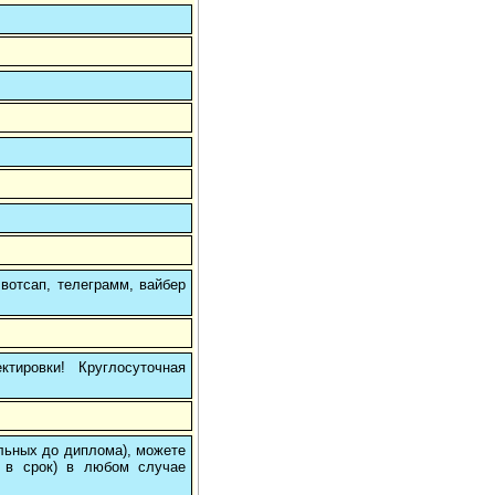
вотсап, телеграмм, вайбер
тировки! Круглосуточная
ольных до диплома), можете
 в срок) в любом случае