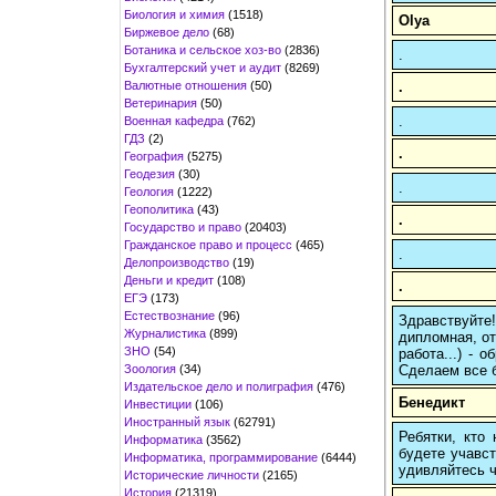
Биология и химия
(1518)
Olya
Биржевое дело
(68)
Ботаника и сельское хоз-во
(2836)
.
Бухгалтерский учет и аудит
(8269)
Валютные отношения
(50)
.
Ветеринария
(50)
.
Военная кафедра
(762)
ГДЗ
(2)
.
География
(5275)
Геодезия
(30)
.
Геология
(1222)
Геополитика
(43)
.
Государство и право
(20403)
Гражданское право и процесс
(465)
.
Делопроизводство
(19)
Деньги и кредит
(108)
.
ЕГЭ
(173)
Естествознание
(96)
Здравствуйте
Журналистика
(899)
дипломная, от
ЗНО
(54)
работа...) -
Зоология
(34)
Сделаем все б
Издательское дело и полиграфия
(476)
Бенедикт
Инвестиции
(106)
Иностранный язык
(62791)
Ребятки, кто
Информатика
(3562)
будете учавст
Информатика, программирование
(6444)
удивляйтесь ч
Исторические личности
(2165)
История
(21319)