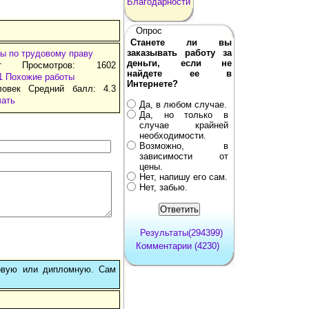
Благодарности
Опрос
Станете ли вы
заказывать работу за
ы по трудовому праву
деньги, если не
т Просмотров: 1602
найдете ее в
1
Похожие работы
Интернете?
ловек Средний балл: 4.3
чать
Да, в любом случае.
Да, но только в
случае крайней
необходимости.
Возможно, в
зависимости от
цены.
Нет, напишу его сам.
Нет, забью.
Результаты(294399)
Комментарии (4230)
овую или дипломную. Сам