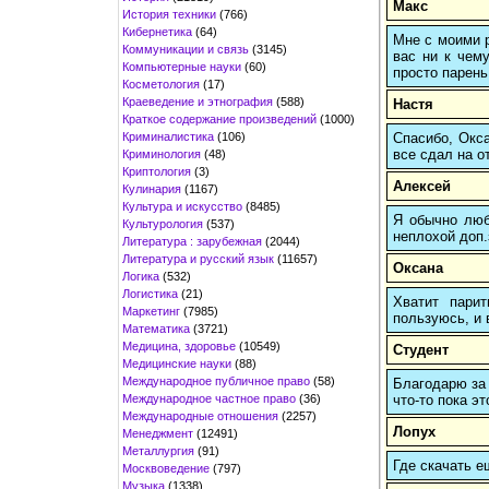
Макс
История техники
(766)
Кибернетика
(64)
Мне с моими р
Коммуникации и связь
(3145)
вас ни к чему
Компьютерные науки
(60)
просто парень
Косметология
(17)
Краеведение и этнография
(588)
Настя
Краткое содержание произведений
(1000)
Криминалистика
(106)
Спасибо, Окса
все сдал на о
Криминология
(48)
Криптология
(3)
Алексей
Кулинария
(1167)
Культура и искусство
(8485)
Я обычно любы
Культурология
(537)
неплохой доп.
Литература : зарубежная
(2044)
Литература и русский язык
(11657)
Оксана
Логика
(532)
Логистика
(21)
Хватит пари
Маркетинг
(7985)
пользуюсь, и 
Математика
(3721)
Медицина, здоровье
(10549)
Студент
Медицинские науки
(88)
Международное публичное право
(58)
Благодарю за 
Международное частное право
(36)
что-то пока э
Международные отношения
(2257)
Лопух
Менеджмент
(12491)
Металлургия
(91)
Где скачать е
Москвоведение
(797)
Музыка
(1338)