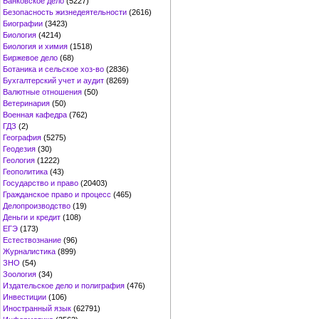
Банковское дело
(5227)
Безопасность жизнедеятельности
(2616)
Биографии
(3423)
Биология
(4214)
Биология и химия
(1518)
Биржевое дело
(68)
Ботаника и сельское хоз-во
(2836)
Бухгалтерский учет и аудит
(8269)
Валютные отношения
(50)
Ветеринария
(50)
Военная кафедра
(762)
ГДЗ
(2)
География
(5275)
Геодезия
(30)
Геология
(1222)
Геополитика
(43)
Государство и право
(20403)
Гражданское право и процесс
(465)
Делопроизводство
(19)
Деньги и кредит
(108)
ЕГЭ
(173)
Естествознание
(96)
Журналистика
(899)
ЗНО
(54)
Зоология
(34)
Издательское дело и полиграфия
(476)
Инвестиции
(106)
Иностранный язык
(62791)