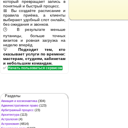
который превращает запись в
понятный и быстрый процесс.
📅 Вы создаёте расписание и
правила приёма, а клиенты
выбирают удобный слот онлайн,
без ожидания и звонков.
🕒 В результате меньше
путаницы, больше точных
визитов и ровная загрузка на
неделю вперёд.
💡
Подходит тем, кто
оказывает услуги по времени:
мастерам, студиям, кабинетам
и небольшим командам.
✅
Начать пользоваться сервисом
Разделы
Авиация и космонавтика
(304)
Административное право
(123)
Арбитражный процесс
(23)
Архитектура
(113)
Астрология
(4)
Астрономия
(4814)