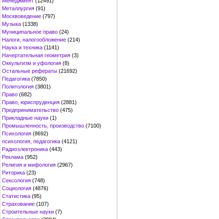
Менеджмент
(12491)
Металлургия
(91)
Москвоведение
(797)
Музыка
(1338)
Муниципальное право
(24)
Налоги, налогообложение
(214)
Наука и техника
(1141)
Начертательная геометрия
(3)
Оккультизм и уфология
(8)
Остальные рефераты
(21692)
Педагогика
(7850)
Политология
(3801)
Право
(682)
Право, юриспруденция
(2881)
Предпринимательство
(475)
Прикладные науки
(1)
Промышленность, производство
(7100)
Психология
(8692)
психология, педагогика
(4121)
Радиоэлектроника
(443)
Реклама
(952)
Религия и мифология
(2967)
Риторика
(23)
Сексология
(748)
Социология
(4876)
Статистика
(95)
Страхование
(107)
Строительные науки
(7)