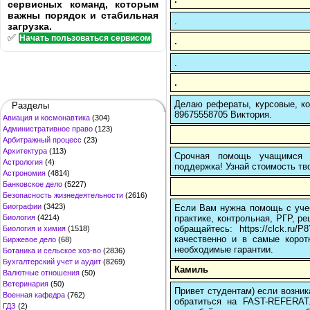
сервисных команд, которым
важны порядок и стабильная
.
загрузка.
✅
Начать пользоваться сервисом
.
.
.
Делаю рефераты, курсовые, ко
Разделы
89675558705 Виктория.
Авиация и космонавтика
(304)
Административное право
(123)
Арбитражный процесс
(23)
Архитектура
(113)
Срочная помощь учащимся в
Астрология
(4)
поддержка! Узнай стоимость тво
Астрономия
(4814)
Банковское дело
(5227)
Безопасность жизнедеятельности
(2616)
Биографии
(3423)
Если Вам нужна помощь с учеб
практике, контрольная, РГР, ре
Биология
(4214)
обращайтесь: https://clck.r
Биология и химия
(1518)
качественно и в самые корот
Биржевое дело
(68)
необходимые гарантии.
Ботаника и сельское хоз-во
(2836)
Бухгалтерский учет и аудит
(8269)
Камиль
Валютные отношения
(50)
Ветеринария
(50)
Привет студентам) если возник
Военная кафедра
(762)
обратиться на FAST-REFERAT
ГДЗ
(2)