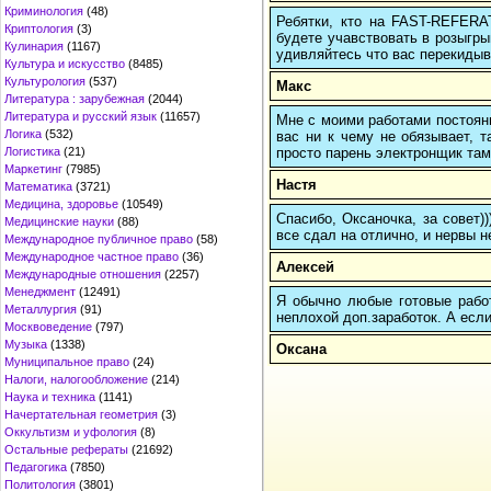
Криминология
(48)
Ребятки, кто на FAST-REFERAT
Криптология
(3)
будете учавствовать в розыгрыш
Кулинария
(1167)
удивляйтесь что вас перекидыва
Культура и искусство
(8485)
Культурология
(537)
Макс
Литература : зарубежная
(2044)
Литература и русский язык
(11657)
Мне с моими работами постоян
Логика
(532)
вас ни к чему не обязывает, 
просто парень электронщик там 
Логистика
(21)
Маркетинг
(7985)
Настя
Математика
(3721)
Медицина, здоровье
(10549)
Спасибо, Оксаночка, за совет)
Медицинские науки
(88)
все сдал на отлично, и нервы н
Международное публичное право
(58)
Международное частное право
(36)
Алексей
Международные отношения
(2257)
Менеджмент
(12491)
Я обычно любые готовые работ
Металлургия
(91)
неплохой доп.заработок. А если
Москвоведение
(797)
Музыка
(1338)
Оксана
Муниципальное право
(24)
Налоги, налогообложение
(214)
Наука и техника
(1141)
Начертательная геометрия
(3)
Оккультизм и уфология
(8)
Остальные рефераты
(21692)
Педагогика
(7850)
Политология
(3801)