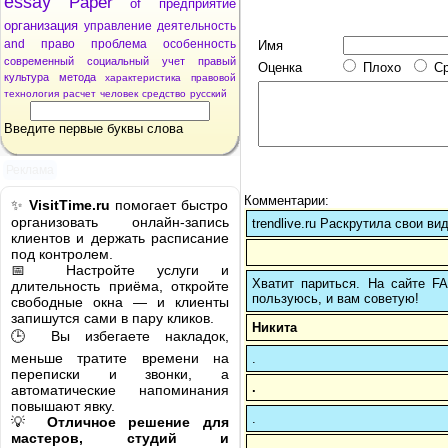
essay
Paper
of
предприятие
организация
управление
деятельность
and
право
проблема
особенность
Имя
современный
социальный
учет
правый
Оценка
Плохо
С
культура
метода
характеристика
правовой
технология
расчет
человек
средство
русский
Введите первые буквы слова
Реклама
Комментарии:
✨
VisitTime.ru
помогает быстро
организовать онлайн-запись
trendlive.ru Раскрутила свои ви
клиентов и держать расписание
под контролем.
📅 Настройте услуги и
Хватит париться. На сайте 
длительность приёма, откройте
пользуюсь, и вам советую!
свободные окна — и клиенты
запишутся сами в пару кликов.
Никита
🕒 Вы избегаете накладок,
меньше тратите времени на
.
переписки и звонки, а
.
автоматические напоминания
повышают явку.
.
💡
Отличное решение для
мастеров, студий и
.