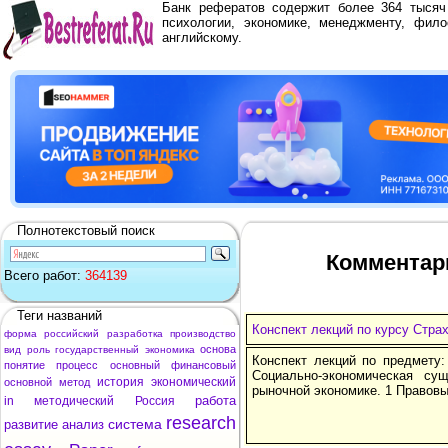
Банк рефератов содержит более 364 тыся
психологии, экономике, менеджменту, фило
английскому.
Полнотекстовый поиск
Комментари
Всего работ:
364139
Теги названий
Конспект лекций по курсу Стра
форма
российский
разработка
производство
основа
вид
роль
государственный
экономика
Конспект лекций по предмету:
понятие
процесс
основный
финансовый
Социально-экономическая су
история
экономический
основной
метод
рыночной экономике. 1 Правовы
работа
in
методический
Россия
research
система
развитие
анализ