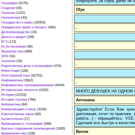
попробуйте, за спрос денег не б
География
(5275)
Геодезия
(30)
Olya
Геология
(1222)
Геополитика
(43)
.
Государство и право
(20403)
.
Гражданское право и процесс
(465)
Делопроизводство
(19)
.
Деньги и кредит
(108)
ЕГЭ
(173)
.
Естествознание
(96)
Журналистика
(899)
.
ЗНО
(54)
Зоология
(34)
.
Издательское дело и полиграфия
(476)
Инвестиции
(106)
.
Иностранный язык
(62791)
Информатика
(3562)
.
Информатика, программирование
(6444)
Исторические личности
(2165)
МНОГО ДЕВУШЕК НА ОДНОМ СА
История
(21319)
Антонина
История техники
(766)
Кибернетика
(64)
Здравствуйте! Если Вам нуж
Коммуникации и связь
(3145)
дипломная, отчет по практике,
Компьютерные науки
(60)
работа...) - обращайтесь: VS
Косметология
(17)
Сделаем все быстро и качестве
Краеведение и этнография
(588)
Краткое содержание произведений
(1000)
Вилли
Криминалистика
(106)