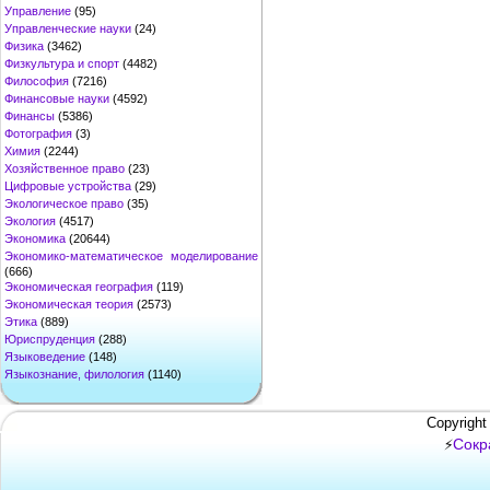
Управление
(95)
Управленческие науки
(24)
Физика
(3462)
Физкультура и спорт
(4482)
Философия
(7216)
Финансовые науки
(4592)
Финансы
(5386)
Фотография
(3)
Химия
(2244)
Хозяйственное право
(23)
Цифровые устройства
(29)
Экологическое право
(35)
Экология
(4517)
Экономика
(20644)
Экономико-математическое моделирование
(666)
Экономическая география
(119)
Экономическая теория
(2573)
Этика
(889)
Юриспруденция
(288)
Языковедение
(148)
Языкознание, филология
(1140)
Copyright
Сокр
⚡