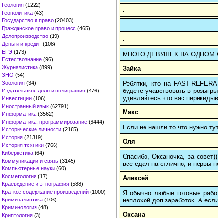
Геология
(1222)
.
Геополитика
(43)
Государство и право
(20403)
.
Гражданское право и процесс
(465)
Делопроизводство
(19)
.
Деньги и кредит
(108)
ЕГЭ
(173)
МНОГО ДЕВУШЕК НА ОДНОМ САЙТЕ
Естествознание
(96)
Журналистика
(899)
Зайка
ЗНО
(54)
Ребятки, кто на FAST-REFERAT
Зоология
(34)
будете учавствовать в розыгрыш
Издательское дело и полиграфия
(476)
удивляйтесь что вас перекидыва
Инвестиции
(106)
Иностранный язык
(62791)
Макс
Информатика
(3562)
Информатика, программирование
(6444)
Если не нашли то что нужно т
Исторические личности
(2165)
История
(21319)
Оля
История техники
(766)
Кибернетика
(64)
Спасибо, Оксаночка, за совет)
Коммуникации и связь
(3145)
все сдал на отлично, и нервы н
Компьютерные науки
(60)
Косметология
(17)
Алексей
Краеведение и этнография
(588)
Краткое содержание произведений
(1000)
Я обычно любые готовые работ
неплохой доп.заработок. А если
Криминалистика
(106)
Криминология
(48)
Оксана
Криптология
(3)