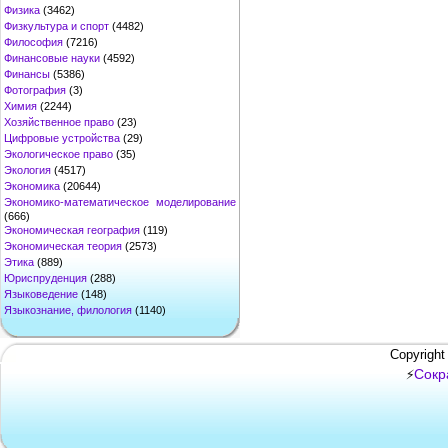
Физика
(3462)
Физкультура и спорт
(4482)
Философия
(7216)
Финансовые науки
(4592)
Финансы
(5386)
Фотография
(3)
Химия
(2244)
Хозяйственное право
(23)
Цифровые устройства
(29)
Экологическое право
(35)
Экология
(4517)
Экономика
(20644)
Экономико-математическое моделирование
(666)
Экономическая география
(119)
Экономическая теория
(2573)
Этика
(889)
Юриспруденция
(288)
Языковедение
(148)
Языкознание, филология
(1140)
Copyright
Сокр
⚡