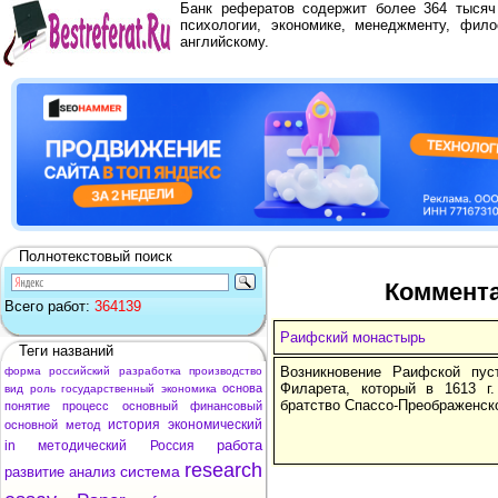
Банк рефератов содержит более 364 тыся
психологии, экономике, менеджменту, фило
английскому.
Полнотекстовый поиск
Коммента
Всего работ:
364139
Раифский монастырь
Теги названий
Возникновение Раифской пу
форма
российский
разработка
производство
Филарета, который в 1613 г
основа
вид
роль
государственный
экономика
братство Спассо-Преображенск
понятие
процесс
основный
финансовый
история
экономический
основной
метод
работа
in
методический
Россия
research
система
развитие
анализ