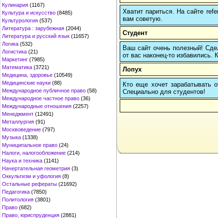
Кулинария
(1167)
Хватит париться. На сайте re
Культура и искусство
(8485)
вам советую.
Культурология
(537)
Литература : зарубежная
(2044)
Студент
Литература и русский язык
(11657)
Логика
(532)
Ваш сайт очень полезный! Сде
Логистика
(21)
от вас наконец-то избавились. К
Маркетинг
(7985)
Математика
(3721)
Лопух
Медицина, здоровье
(10549)
Медицинские науки
(88)
Кто еще хочет зарабатывать от
Международное публичное право
(58)
Cпециально для студентов!
Международное частное право
(36)
Международные отношения
(2257)
Менеджмент
(12491)
Металлургия
(91)
Москвоведение
(797)
Музыка
(1338)
Муниципальное право
(24)
Налоги, налогообложение
(214)
Наука и техника
(1141)
Начертательная геометрия
(3)
Оккультизм и уфология
(8)
Остальные рефераты
(21692)
Педагогика
(7850)
Политология
(3801)
Право
(682)
Право, юриспруденция
(2881)