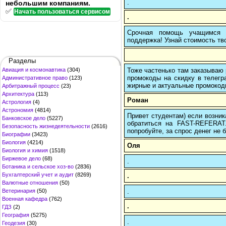
.
небольшим компаниям.
✅
Начать пользоваться сервисом
.
Срочная помощь учащимся в
поддержка! Узнай стоимость тво
Разделы
Тоже частенько там заказываю 
Авиация и космонавтика
(304)
промокоды на скидку в телегр
Административное право
(123)
жирные и актуальные промокоды
Арбитражный процесс
(23)
Архитектура
(113)
Роман
Астрология
(4)
Астрономия
(4814)
Привет студентам) если возник
Банковское дело
(5227)
обратиться на FAST-REFERAT
Безопасность жизнедеятельности
(2616)
попробуйте, за спрос денег не б
Биографии
(3423)
Биология
(4214)
Оля
Биология и химия
(1518)
Биржевое дело
(68)
.
Ботаника и сельское хоз-во
(2836)
Бухгалтерский учет и аудит
(8269)
.
Валютные отношения
(50)
.
Ветеринария
(50)
Военная кафедра
(762)
.
ГДЗ
(2)
География
(5275)
.
Геодезия
(30)