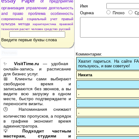
essay
Paper
of
предприятие
Имя
организация
управление
деятельность
Оценка
Плохо
С
and
право
проблема
особенность
современный
социальный
учет
правый
культура
метода
характеристика
правовой
технология
расчет
человек
средство
русский
Введите первые буквы слова
Реклама
Комментарии:
Хватит париться. На сайте 
✨
VisitTime.ru
— удобная
пользуюсь, и вам советую!
онлайн-запись и расписание
для бизнес услуг.
Никита
📅 Клиенты сами выбирают
свободное время и
.
записываются без звонков, а вы
.
видите всю загрузку в одном
месте, быстро подтверждаете и
.
переносите визиты.
🕒 Напоминания снижают
.
количество пропусков, а порядок
в графике экономит время
.
администратора.
.
💡
Подходит частным
мастерам, студиям и