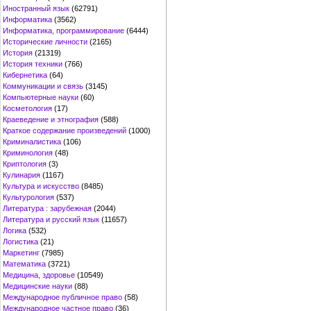
Иностранный язык
(62791)
Информатика
(3562)
Информатика, программирование
(6444)
Исторические личности
(2165)
История
(21319)
История техники
(766)
Кибернетика
(64)
Коммуникации и связь
(3145)
Компьютерные науки
(60)
Косметология
(17)
Краеведение и этнография
(588)
Краткое содержание произведений
(1000)
Криминалистика
(106)
Криминология
(48)
Криптология
(3)
Кулинария
(1167)
Культура и искусство
(8485)
Культурология
(537)
Литература : зарубежная
(2044)
Литература и русский язык
(11657)
Логика
(532)
Логистика
(21)
Маркетинг
(7985)
Математика
(3721)
Медицина, здоровье
(10549)
Медицинские науки
(88)
Международное публичное право
(58)
Международное частное право
(36)