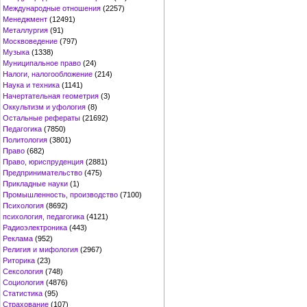
Международные отношения
(2257)
Менеджмент
(12491)
Металлургия
(91)
Москвоведение
(797)
Музыка
(1338)
Муниципальное право
(24)
Налоги, налогообложение
(214)
Наука и техника
(1141)
Начертательная геометрия
(3)
Оккультизм и уфология
(8)
Остальные рефераты
(21692)
Педагогика
(7850)
Политология
(3801)
Право
(682)
Право, юриспруденция
(2881)
Предпринимательство
(475)
Прикладные науки
(1)
Промышленность, производство
(7100)
Психология
(8692)
психология, педагогика
(4121)
Радиоэлектроника
(443)
Реклама
(952)
Религия и мифология
(2967)
Риторика
(23)
Сексология
(748)
Социология
(4876)
Статистика
(95)
Страхование
(107)