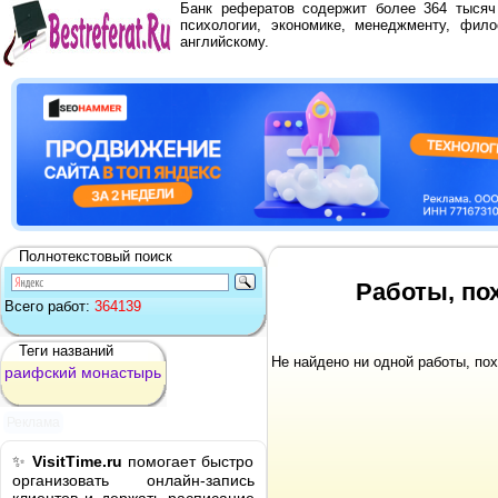
Банк рефератов содержит более 364 тыся
психологии, экономике, менеджменту, фило
английскому.
Полнотекстовый поиск
Работы, по
Всего работ:
364139
Теги названий
Не найдено ни одной работы, по
раифский
монастырь
Реклама
✨
VisitTime.ru
помогает быстро
организовать онлайн-запись