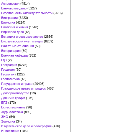
Астрономия
(4814)
Банковское дело
(5227)
Безопасность жизнедеятельности
(2616)
Биографии
(3423)
Биология
(4214)
Биология и химия
(1518)
Биржевое дело
(68)
Ботаника и сельское хоз-во
(2836)
Бухгалтерский учет и аудит
(8269)
Валютные отношения
(50)
Ветеринария
(50)
Военная кафедра
(762)
ГДЗ
(2)
География
(5275)
Геодезия
(30)
Геология
(1222)
Геополитика
(43)
Государство и право
(20403)
Гражданское право и процесс
(465)
Делопроизводство
(19)
Деньги и кредит
(108)
ЕГЭ
(173)
Естествознание
(96)
Журналистика
(899)
ЗНО
(54)
Зоология
(34)
Издательское дело и полиграфия
(476)
Инвестиции
(106)