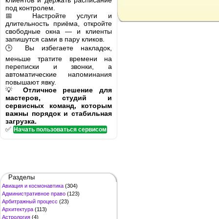
клиентов и держать расписание
под контролем.
📅 Настройте услуги и
длительность приёма, откройте
свободные окна — и клиенты
запишутся сами в пару кликов.
🕒 Вы избегаете накладок,
меньше тратите времени на
переписки и звонки, а
автоматические напоминания
повышают явку.
💡
Отличное решение для
мастеров, студий и
сервисных команд, которым
важны порядок и стабильная
загрузка.
✅
Начать пользоваться сервисом
Разделы
Авиация и космонавтика
(304)
Административное право
(123)
Арбитражный процесс
(23)
Архитектура
(113)
Астрология
(4)