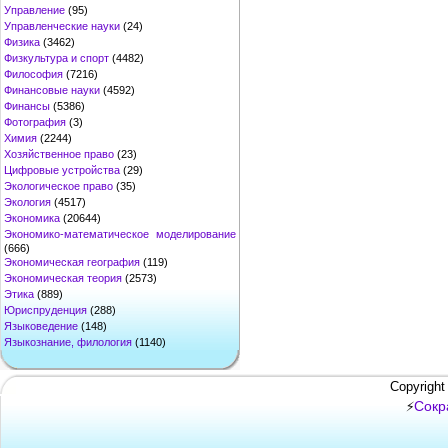
Управление
(95)
Управленческие науки
(24)
Физика
(3462)
Физкультура и спорт
(4482)
Философия
(7216)
Финансовые науки
(4592)
Финансы
(5386)
Фотография
(3)
Химия
(2244)
Хозяйственное право
(23)
Цифровые устройства
(29)
Экологическое право
(35)
Экология
(4517)
Экономика
(20644)
Экономико-математическое моделирование
(666)
Экономическая география
(119)
Экономическая теория
(2573)
Этика
(889)
Юриспруденция
(288)
Языковедение
(148)
Языкознание, филология
(1140)
Copyright
Сокр
⚡