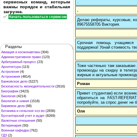
.
сервисных команд, которым
важны порядок и стабильная
.
загрузка.
✅
Начать пользоваться сервисом
Делаю рефераты, курсовые, ко
89675558705 Виктория.
Срочная помощь учащимся в
Разделы
поддержка! Узнай стоимость тво
Авиация и космонавтика
(304)
Административное право
(123)
Арбитражный процесс
(23)
Тоже частенько там заказываю 
Архитектура
(113)
промокоды на скидку в телегр
Астрология
(4)
жирные и актуальные промокоды
Астрономия
(4814)
Банковское дело
(5227)
Роман
Безопасность жизнедеятельности
(2616)
Биографии
(3423)
Привет студентам) если возник
Биология
(4214)
обратиться на FAST-REFERAT
Биология и химия
(1518)
попробуйте, за спрос денег не б
Биржевое дело
(68)
Оля
Ботаника и сельское хоз-во
(2836)
Бухгалтерский учет и аудит
(8269)
.
Валютные отношения
(50)
Ветеринария
(50)
.
Военная кафедра
(762)
ГДЗ
(2)