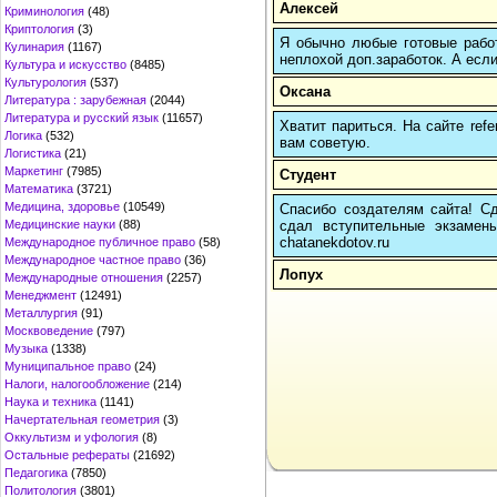
Алексей
Криминология
(48)
Криптология
(3)
Я обычно любые готовые работ
Кулинария
(1167)
неплохой доп.заработок. А если
Культура и искусство
(8485)
Культурология
(537)
Оксана
Литература : зарубежная
(2044)
Литература и русский язык
(11657)
Хватит париться. На сайте re
Логика
(532)
вам советую.
Логистика
(21)
Маркетинг
(7985)
Студент
Математика
(3721)
Медицина, здоровье
(10549)
Спасибо создателям сайта! Сд
сдал вступительные экзамены
Медицинские науки
(88)
chatanekdotov.ru
Международное публичное право
(58)
Международное частное право
(36)
Лопух
Международные отношения
(2257)
Менеджмент
(12491)
Металлургия
(91)
Москвоведение
(797)
Музыка
(1338)
Муниципальное право
(24)
Налоги, налогообложение
(214)
Наука и техника
(1141)
Начертательная геометрия
(3)
Оккультизм и уфология
(8)
Остальные рефераты
(21692)
Педагогика
(7850)
Политология
(3801)