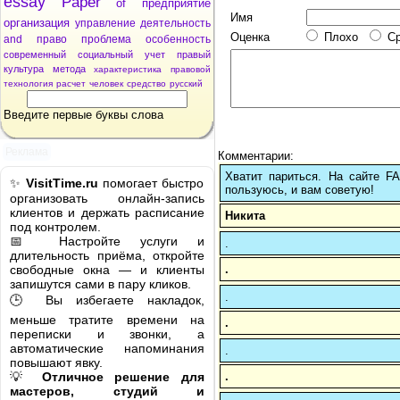
essay
Paper
of
предприятие
Имя
организация
управление
деятельность
Оценка
Плохо
С
and
право
проблема
особенность
современный
социальный
учет
правый
культура
метода
характеристика
правовой
технология
расчет
человек
средство
русский
Введите первые буквы слова
Реклама
Комментарии:
Хватит париться. На сайте 
✨
VisitTime.ru
помогает быстро
пользуюсь, и вам советую!
организовать онлайн-запись
клиентов и держать расписание
Никита
под контролем.
📅 Настройте услуги и
.
длительность приёма, откройте
.
свободные окна — и клиенты
запишутся сами в пару кликов.
.
🕒 Вы избегаете накладок,
меньше тратите времени на
.
переписки и звонки, а
автоматические напоминания
.
повышают явку.
.
💡
Отличное решение для
мастеров, студий и