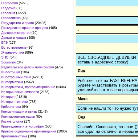
.
География
(5275)
Геодезия
(30)
.
Геология
(1222)
Геополитика
(43)
.
Государство и право
(20403)
Гражданское право и процесс
(465)
.
Делопроизводство
(19)
Деньги и кредит
(108)
.
ЕГЭ
(173)
.
Естествознание
(96)
Журналистика
(899)
ВСЕ СВОБОДНЫЕ ДЕВУШКИ ТВО
ЗНО
(54)
вставь в адресную строку)
Зоология
(34)
Издательское дело и полиграфия
(476)
Яна
Инвестиции
(106)
Иностранный язык
(62791)
Ребятки, кто на FAST-REFERAT
Информатика
(3562)
будете учавствовать в розыгрыш
Информатика, программирование
(6444)
удивляйтесь что вас перекидыва
Исторические личности
(2165)
История
(21319)
Макс
История техники
(766)
Кибернетика
(64)
Если не нашли то что нужно т
Коммуникации и связь
(3145)
Компьютерные науки
(60)
Оля
Косметология
(17)
Спасибо, Оксаночка, за совет)
Краеведение и этнография
(588)
все сдал на отлично, и нервы н
Краткое содержание произведений
(1000)
Криминалистика
(106)