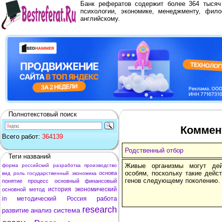
Банк рефератов содержит более 364 тыся
психологии, экономике, менеджменту, фило
английскому.
Полнотекстовый поиск
Коммен
Всего работ:
364139
Родственный отбор
Теги названий
Живые организмы могут дей
форма
российский
разработка
производство
особям, поскольку такие дейс
основа
вид
роль
государственный
экономика
генов следующему поколению.
понятие
процесс
основный
финансовый
история
экономический
основной
метод
работа
in
методический
Россия
research
система
развитие
анализ