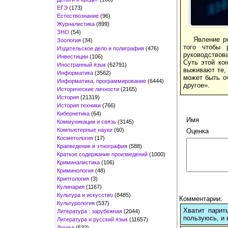
ЕГЭ
(173)
Естествознание
(96)
Журналистика
(899)
ЗНО
(54)
Явление р
Зоология
(34)
того чтобы 
Издательское дело и полиграфия
(476)
руководствова
Инвестиции
(106)
Суть этой ко
Иностранный язык
(62791)
выживают те,
Информатика
(3562)
может быть о
Информатика, программирование
(6444)
другое».
Исторические личности
(2165)
История
(21319)
История техники
(766)
Кибернетика
(64)
Имя
Коммуникации и связь
(3145)
Компьютерные науки
(60)
Оценка
Косметология
(17)
Краеведение и этнография
(588)
Краткое содержание произведений
(1000)
Криминалистика
(106)
Криминология
(48)
Криптология
(3)
Кулинария
(1167)
Культура и искусство
(8485)
Комментарии:
Культурология
(537)
Хватит парит
Литература : зарубежная
(2044)
пользуюсь, и 
Литература и русский язык
(11657)
Логика
(532)