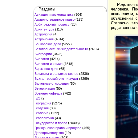
Родственн
Разделы
человека. По
поколениям, 
Авиация и космонавтика
(304)
объяснений с
Административное право
(123)
Согласно эт
Арбитражный процесс
(23)
родственных 
Архитектура
(113)
Астрология
(4)
Астрономия
(4814)
Банковское дело
(5227)
Безопасность жизнедеятельности
(2616)
Биографии
(3423)
Биология
(4214)
Биология и химия
(1518)
Биржевое дело
(68)
Ботаника и сельское хоз-во
(2836)
Бухгалтерский учет и аудит
(8269)
Валютные отношения
(50)
Ветеринария
(50)
Военная кафедра
(762)
ГДЗ
(2)
География
(5275)
Геодезия
(30)
Геология
(1222)
Геополитика
(43)
Государство и право
(20403)
Гражданское право и процесс
(465)
Делопроизводство
(19)
Деньги и кредит
(108)