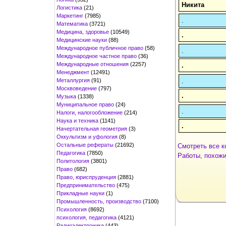
Никита
Логистика
(21)
Маркетинг
(7985)
.
Математика
(3721)
Медицина, здоровье
(10549)
.
Медицинские науки
(88)
Международное публичное право
(58)
.
Международное частное право
(36)
Международные отношения
(2257)
.
Менеджмент
(12491)
Металлургия
(91)
.
Москвоведение
(797)
.
Музыка
(1338)
Муниципальное право
(24)
.
Налоги, налогообложение
(214)
Наука и техника
(1141)
.
Начертательная геометрия
(3)
Оккультизм и уфология
(8)
Остальные рефераты
(21692)
Смотреть все к
Педагогика
(7850)
Работы, похожи
Политология
(3801)
Право
(682)
Право, юриспруденция
(2881)
Предпринимательство
(475)
Прикладные науки
(1)
Промышленность, производство
(7100)
Психология
(8692)
психология, педагогика
(4121)
Радиоэлектроника
(443)