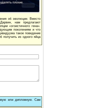
Реклама
ления об эволюции. Вместо
 Дарвин, нам предлагают
пции «эгоистичного гена».
едующим поколениям и что
дивидуума такое поведение
б получить из одного яйца
овую или дипломную. Сам