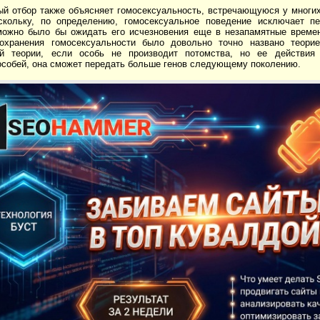
ый отбор также объясняет гомосексуальность, встречающуюся у многи
скольку, по определению, гомосексуальное поведение исключает 
можно было бы ожидать его исчезновения еще в незапамятные време
охранения гомосексуальности было довольно точно названо теори
ой теории, если особь не производит потомства, но ее действия
особей, она сможет передать больше генов следующему поколению.