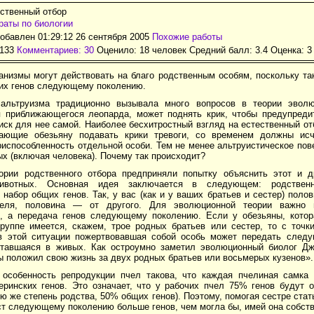
дственный отбор
аты по биологии
обавлен 01:29:12 26 сентября 2005
Похожие работы
1133
Комментариев: 30
Оценило: 18 человек Средний балл: 3.4 Оценка:
3
анизмы могут действовать на благо родственным особям, поскольку та
их генов следующему поколению.
альтруизма традиционно вызывала много вопросов в теории эволю
 приближающегося леопарда, может поднять крик, чтобы предупредит
ск для нее самой. Наиболее бесхитростный взгляд на естественный от
ающие обезьяну подавать крики тревоги, со временем должны исч
испособленность отдельной особи. Тем не менее альтруистическое пов
х (включая человека). Почему так происходит?
ории родственного отбора предприняли попытку объяснить этот и д
ивотных. Основная идея заключается в следующем: родствен
набор общих генов. Так, у вас (как и у ваших братьев и сестер) поло
теля, половина — от другого. Для эволюционной теории важно 
, а передача генов следующему поколению. Если у обезьяны, котор
группе имеется, скажем, трое родных братьев или сестер, то с точк
 в этой ситуации пожертвовавшая собой особь может передать сле
ставшаяся в живых. Как остроумно заметил эволюционный биолог Дж.
бы положил свою жизнь за двух родных братьев или восьмерых кузенов».
 особенность репродукции пчел такова, что каждая пчелиная самка 
еринских генов. Это означает, что у рабочих пчел 75% генов будут
 же степень родства, 50% общих генов). Поэтому, помогая сестре стат
ст следующему поколению больше генов, чем могла бы, имей она собст