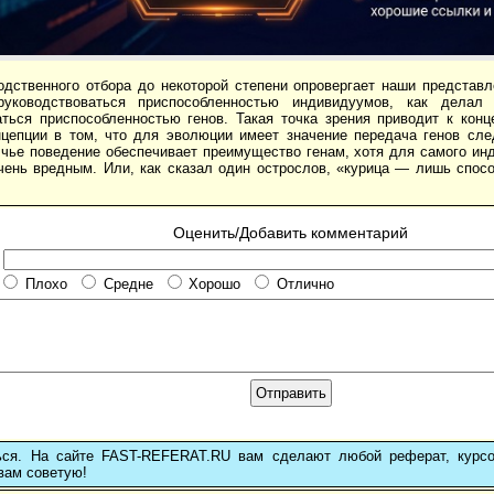
одственного отбора до некоторой степени опровергает наши представ
руководствоваться приспособленностью индивидуумов, как делал
ться приспособленностью генов. Такая точка зрения приводит к конце
нцепции в том, что для эволюции имеет значение передача генов сл
 чье поведение обеспечивает преимущество генам, хотя для самого ин
чень вредным. Или, как сказал один острослов, «курица — лишь спосо
Оценить/Добавить комментарий
Плохо
Средне
Хорошо
Отлично
ься. На сайте FAST-REFERAT.RU вам сделают любой реферат, курс
вам советую!