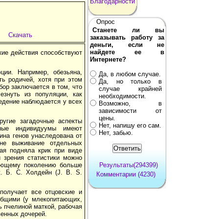
Благодарности
Опрос
Станете ли вы
Скачать
заказывать работу за
деньги, если не
найдете ее в
кие действия способствуют
Интернете?
ции. Например, обезьяна,
Да, в любом случае.
ь родичей, хотя при этом
Да, но только в
бор заключается в том, что
случае крайней
езнуть из популяции, как
необходимости.
едение наблюдается у всех
Возможно, в
зависимости от
цены.
ругие загадочные аспекты
Нет, напишу его сам.
ные индивидуумы имеют
Нет, забью.
вина генов унаследована от
не выживание отдельных
ая подняла крик при виде
и зрения статистики можно
дующему поколению больше
Результаты(294399)
 Б. С. Холдейн (J. B. S.
Комментарии (4230)
получает все отцовские и
 общими (у млекопитающих,
ь пчелиной маткой, рабочая
венных дочерей.