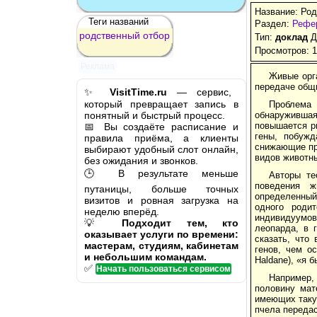
Название: Ро
Теги названий
Раздел:
Рефер
родственный
отбор
Тип:
доклад
Д
Просмотров: 
Реклама
Живые орг
передаче общ
✨
VisitTime.ru
— сервис,
который превращает запись в
Проблема 
понятный и быстрый процесс.
обнаружившая
повышается ри
📅 Вы создаёте расписание и
гены, побужд
правила приёма, а клиенты
снижающие пр
выбирают удобный слот онлайн,
видов животны
без ожидания и звонков.
🕒 В результате меньше
Авторы те
поведения ж
путаницы, больше точных
определенный 
визитов и ровная загрузка на
одного роди
неделю вперёд.
индивидуумов
💡
Подходит тем, кто
леопарда, в 
оказывает услуги по времени:
сказать, что
мастерам, студиям, кабинетам
генов, чем о
и небольшим командам.
Haldane), «я 
✅
Начать пользоваться сервисом
Например,
половину мат
имеющих такую
пчела переда