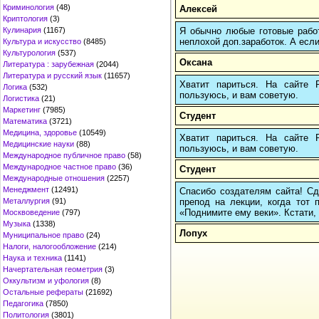
Криминология
(48)
Алексей
Криптология
(3)
Я обычно любые готовые работ
Кулинария
(1167)
неплохой доп.заработок. А если
Культура и искусство
(8485)
Культурология
(537)
Оксана
Литература : зарубежная
(2044)
Литература и русский язык
(11657)
Хватит париться. На сайте
Логика
(532)
пользуюсь, и вам советую.
Логистика
(21)
Маркетинг
(7985)
Студент
Математика
(3721)
Медицина, здоровье
(10549)
Хватит париться. На сайте
Медицинские науки
(88)
пользуюсь, и вам советую.
Международное публичное право
(58)
Международное частное право
(36)
Студент
Международные отношения
(2257)
Менеджмент
(12491)
Спасибо создателям сайта! Сд
препод на лекции, когда тот 
Металлургия
(91)
«Поднимите ему веки». Кстати, 
Москвоведение
(797)
Музыка
(1338)
Лопух
Муниципальное право
(24)
Налоги, налогообложение
(214)
Наука и техника
(1141)
Начертательная геометрия
(3)
Оккультизм и уфология
(8)
Остальные рефераты
(21692)
Педагогика
(7850)
Политология
(3801)