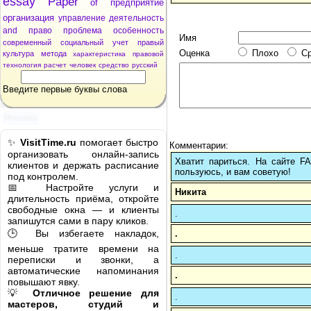
essay
Paper
of
предприятие
организация
управление
деятельность
and
право
проблема
особенность
Имя
современный
социальный
учет
правый
Оценка
Плохо
С
культура
метода
характеристика
правовой
технология
расчет
человек
средство
русский
Введите первые буквы слова
Реклама
✨
VisitTime.ru
помогает быстро
Комментарии:
организовать онлайн-запись
Хватит париться. На сайте 
клиентов и держать расписание
пользуюсь, и вам советую!
под контролем.
📅 Настройте услуги и
Никита
длительность приёма, откройте
свободные окна — и клиенты
.
запишутся сами в пару кликов.
🕒 Вы избегаете накладок,
.
меньше тратите времени на
.
переписки и звонки, а
автоматические напоминания
.
повышают явку.
💡
Отличное решение для
.
мастеров, студий и