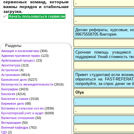
сервисных команд, которым
.
важны порядок и стабильная
загрузка.
.
✅
Начать пользоваться сервисом
.
Делаю рефераты, курсовые, ко
89675558705 Виктория.
Разделы
Авиация и космонавтика
(304)
Срочная помощь учащимся в
Административное право
(123)
поддержка! Узнай стоимость тво
Арбитражный процесс
(23)
Архитектура
(113)
Астрология
(4)
Привет студентам) если возник
Астрономия
(4814)
обратиться на FAST-REFERAT
Банковское дело
(5227)
попробуйте, за спрос денег не б
Безопасность жизнедеятельности
(2616)
Биографии
(3423)
Olya
Биология
(4214)
Биология и химия
(1518)
.
Биржевое дело
(68)
Ботаника и сельское хоз-во
(2836)
.
Бухгалтерский учет и аудит
(8269)
Валютные отношения
(50)
.
Ветеринария
(50)
Военная кафедра
(762)
.
ГДЗ
(2)