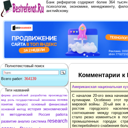
Банк рефератов содержит более 364 тыся
психологии, экономике, менеджменту, фило
английскому.
Полнотекстовый поиск
Комментарии к 
Всего работ:
364139
Американская национальная ку
Теги названий
С началом 20-ого века начина
форма
российский
разработка
производство
кулинарии. Особенно этот п
основа
вид
роль
государственный
экономика
мировой войны. 20-ый век в
понятие
процесс
основный
финансовый
ростом городского населе
история
экономический
основной
метод
соотношение между городск
работа
in
методический
Россия
стало резко изменяться в пол
research
система
развитие
анализ
промышленных городах стр
бесперебойного снабжения бол