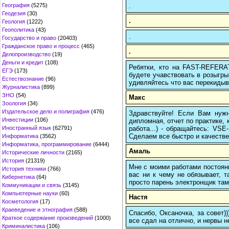
.
География
(5275)
Геодезия
(30)
.
Геология
(1222)
Геополитика
(43)
.
Государство и право
(20403)
Гражданское право и процесс
(465)
.
Делопроизводство
(19)
Деньги и кредит
(108)
Ребятки, кто на FAST-REFERAT
ЕГЭ
(173)
будете учавствовать в розыгрыш
Естествознание
(96)
удивляйтесь что вас перекидыва
Журналистика
(899)
ЗНО
(54)
Макс
Зоология
(34)
Издательское дело и полиграфия
(476)
Здравствуйте! Если Вам нуж
Инвестиции
(106)
дипломная, отчет по практике,
работа...) - обращайтесь: VS
Иностранный язык
(62791)
Сделаем все быстро и качестве
Информатика
(3562)
Информатика, программирование
(6444)
Амаль
Исторические личности
(2165)
История
(21319)
Мне с моими работами постоян
История техники
(766)
вас ни к чему не обязывает, 
Кибернетика
(64)
просто парень электронщик там 
Коммуникации и связь
(3145)
Компьютерные науки
(60)
Настя
Косметология
(17)
Краеведение и этнография
(588)
Спасибо, Оксаночка, за совет)
Краткое содержание произведений
(1000)
все сдал на отлично, и нервы н
Криминалистика
(106)