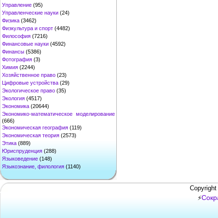
Управление
(95)
Управленческие науки
(24)
Физика
(3462)
Физкультура и спорт
(4482)
Философия
(7216)
Финансовые науки
(4592)
Финансы
(5386)
Фотография
(3)
Химия
(2244)
Хозяйственное право
(23)
Цифровые устройства
(29)
Экологическое право
(35)
Экология
(4517)
Экономика
(20644)
Экономико-математическое моделирование
(666)
Экономическая география
(119)
Экономическая теория
(2573)
Этика
(889)
Юриспруденция
(288)
Языковедение
(148)
Языкознание, филология
(1140)
Copyright
Сокр
⚡