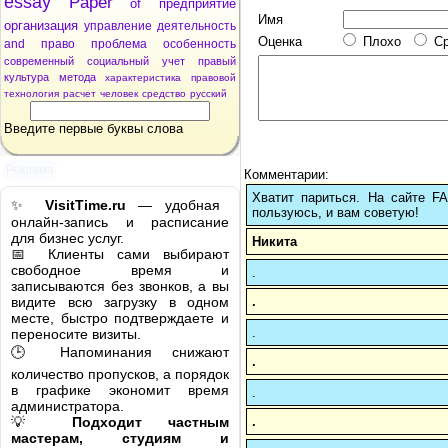
essay
Paper
of
предприятие
Имя
организация
управление
деятельность
Оценка
Плохо
С
and
право
проблема
особенность
современный
социальный
учет
правый
культура
метода
характеристика
правовой
технология
расчет
человек
средство
русский
Введите первые буквы слова
Реклама
Комментарии:
Хватит париться. На сайте 
✨
VisitTime.ru
— удобная
пользуюсь, и вам советую!
онлайн-запись и расписание
для бизнес услуг.
Никита
📅 Клиенты сами выбирают
свободное время и
.
записываются без звонков, а вы
.
видите всю загрузку в одном
месте, быстро подтверждаете и
.
переносите визиты.
🕒 Напоминания снижают
.
количество пропусков, а порядок
в графике экономит время
.
администратора.
.
💡
Подходит частным
мастерам, студиям и