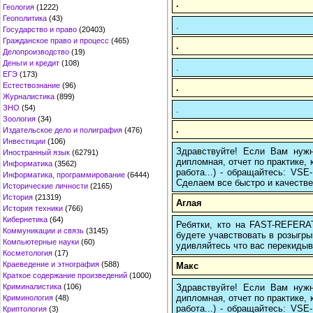
.
Геология
(1222)
Геополитика
(43)
.
Государство и право
(20403)
Гражданское право и процесс
(465)
.
Делопроизводство
(19)
Деньги и кредит
(108)
.
ЕГЭ
(173)
Естествознание
(96)
.
Журналистика
(899)
ЗНО
(54)
.
Зоология
(34)
.
Издательское дело и полиграфия
(476)
Инвестиции
(106)
Здравствуйте! Если Вам нуж
Иностранный язык
(62791)
дипломная, отчет по практике,
Информатика
(3562)
работа...) - обращайтесь: VS
Информатика, программирование
(6444)
Сделаем все быстро и качестве
Исторические личности
(2165)
История
(21319)
Аглая
История техники
(766)
Кибернетика
(64)
Ребятки, кто на FAST-REFERAT
Коммуникации и связь
(3145)
будете учавствовать в розыгрыш
Компьютерные науки
(60)
удивляйтесь что вас перекидыва
Косметология
(17)
Краеведение и этнография
(588)
Макс
Краткое содержание произведений
(1000)
Здравствуйте! Если Вам нуж
Криминалистика
(106)
дипломная, отчет по практике,
Криминология
(48)
работа...) - обращайтесь: VS
Криптология
(3)