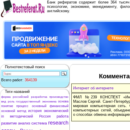
Банк рефератов содержит более 364 тыся
психологии, экономике, менеджменту, фило
английскому.
Полнотекстовый поиск
Коммента
Всего работ:
364139
Интернет об интернете
Теги названий
ФМЛ №239 КОНСПЕКТ «Интер
форма
российский
разработка
производство
Маслов Сергей. Санкт-Петербург
основа
вид
роль
государственный
экономика
мировая компьютерная сеть. 
понятие
процесс
основный
финансовый
компьютерных сетей, объедин
история
экономический
основной
метод
о способах обмена информацие
работа
in
методический
Россия
research
система
развитие
анализ