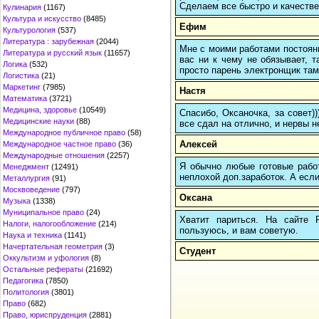
Сделаем все быстро и качестве
Кулинария
(1167)
Культура и искусство
(8485)
Ефим
Культурология
(537)
Литература : зарубежная
(2044)
Мне с моими работами постоян
Литература и русский язык
(11657)
вас ни к чему не обязывает, 
Логика
(532)
просто парень электронщик там 
Логистика
(21)
Маркетинг
(7985)
Настя
Математика
(3721)
Медицина, здоровье
(10549)
Спасибо, Оксаночка, за совет)
Медицинские науки
(88)
все сдал на отлично, и нервы н
Международное публичное право
(58)
Алексей
Международное частное право
(36)
Международные отношения
(2257)
Я обычно любые готовые работ
Менеджмент
(12491)
неплохой доп.заработок. А если
Металлургия
(91)
Москвоведение
(797)
Оксана
Музыка
(1338)
Муниципальное право
(24)
Хватит париться. На сайте
Налоги, налогообложение
(214)
пользуюсь, и вам советую.
Наука и техника
(1141)
Начертательная геометрия
(3)
Студент
Оккультизм и уфология
(8)
Остальные рефераты
(21692)
Педагогика
(7850)
Политология
(3801)
Право
(682)
Право, юриспруденция
(2881)