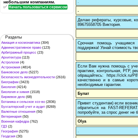
.
небольшим компаниям.
✅
Начать пользоваться сервисом
.
Делаю рефераты, курсовые, ко
89675558705 Виктория.
Разделы
Срочная помощь учащимся в
Авиация и космонавтика
(304)
поддержка! Узнай стоимость тво
Административное право
(123)
Арбитражный процесс
(23)
Архитектура
(113)
Астрология
(4)
Если Вам нужна помощь с учеб
Астрономия
(4814)
практике, контрольная, РГР, ре
Банковское дело
(5227)
обращайтесь: https://clck.r
Безопасность жизнедеятельности
(2616)
качественно и в самые корот
Биографии
(3423)
необходимые гарантии.
Биология
(4214)
Биология и химия
(1518)
Булат
Биржевое дело
(68)
Ботаника и сельское хоз-во
(2836)
Привет студентам) если возник
Бухгалтерский учет и аудит
(8269)
обратиться на FAST-REFERAT
Валютные отношения
(50)
попробуйте, за спрос денег не б
Ветеринария
(50)
Olya
Военная кафедра
(762)
ГДЗ
(2)
.
География
(5275)
Геодезия
(30)