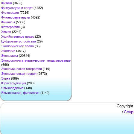
Физика
(3462)
Физкультура и спорт
(4482)
Философия
(7216)
Финансовые науки
(4592)
Финансы
(5386)
Фотография
(3)
Химия
(2244)
Хозяйственное право
(23)
Цифровые устройства
(29)
Экологическое право
(35)
Экология
(4517)
Экономика
(20644)
Экономико-математическое моделирование
(666)
Экономическая география
(119)
Экономическая теория
(2573)
Этика
(889)
Юриспруденция
(288)
Языковедение
(148)
Языкознание, филология
(1140)
Copyright
Сокр
⚡