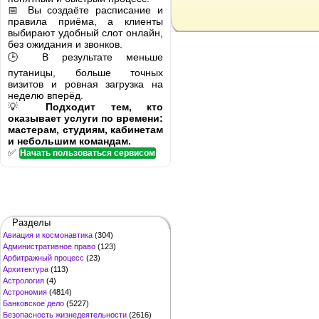
📅 Вы создаёте расписание и
правила приёма, а клиенты
выбирают удобный слот онлайн,
без ожидания и звонков.
🕒 В результате меньше
путаницы, больше точных
визитов и ровная загрузка на
неделю вперёд.
💡
Подходит тем, кто
оказывает услуги по времени:
мастерам, студиям, кабинетам
и небольшим командам.
✅
Начать пользоваться сервисом
Разделы
Авиация и космонавтика
(304)
Административное право
(123)
Арбитражный процесс
(23)
Архитектура
(113)
Астрология
(4)
Астрономия
(4814)
Банковское дело
(5227)
Безопасность жизнедеятельности
(2616)