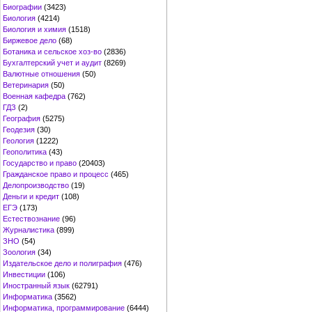
Биографии
(3423)
Биология
(4214)
Биология и химия
(1518)
Биржевое дело
(68)
Ботаника и сельское хоз-во
(2836)
Бухгалтерский учет и аудит
(8269)
Валютные отношения
(50)
Ветеринария
(50)
Военная кафедра
(762)
ГДЗ
(2)
География
(5275)
Геодезия
(30)
Геология
(1222)
Геополитика
(43)
Государство и право
(20403)
Гражданское право и процесс
(465)
Делопроизводство
(19)
Деньги и кредит
(108)
ЕГЭ
(173)
Естествознание
(96)
Журналистика
(899)
ЗНО
(54)
Зоология
(34)
Издательское дело и полиграфия
(476)
Инвестиции
(106)
Иностранный язык
(62791)
Информатика
(3562)
Информатика, программирование
(6444)