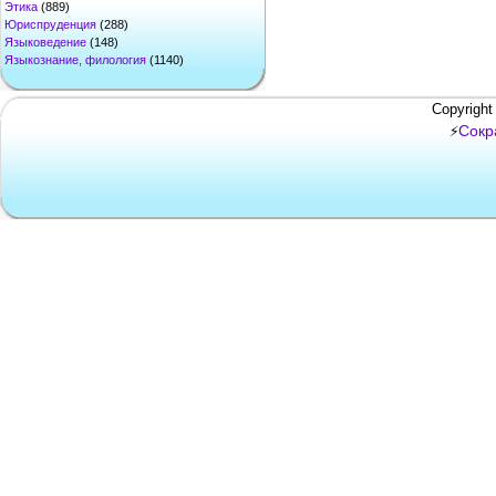
Этика
(889)
Юриспруденция
(288)
Языковедение
(148)
Языкознание, филология
(1140)
Copyright
Сокр
⚡