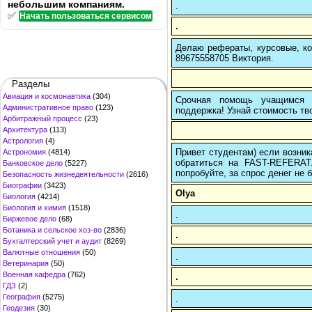
небольшим компаниям.
.
✅
Начать пользоваться сервисом
.
Делаю рефераты, курсовые, ко
89675558705 Виктория.
Разделы
Авиация и космонавтика
(304)
Срочная помощь учащимся в
Административное право
(123)
поддержка! Узнай стоимость тво
Арбитражный процесс
(23)
Архитектура
(113)
Астрология
(4)
Привет студентам) если возник
Астрономия
(4814)
обратиться на FAST-REFERAT
Банковское дело
(5227)
попробуйте, за спрос денег не б
Безопасность жизнедеятельности
(2616)
Биографии
(3423)
Olya
Биология
(4214)
Биология и химия
(1518)
.
Биржевое дело
(68)
Ботаника и сельское хоз-во
(2836)
.
Бухгалтерский учет и аудит
(8269)
Валютные отношения
(50)
.
Ветеринария
(50)
Военная кафедра
(762)
.
ГДЗ
(2)
География
(5275)
.
Геодезия
(30)