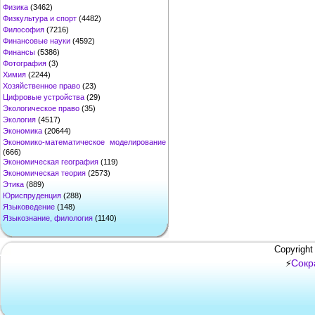
Физика
(3462)
Физкультура и спорт
(4482)
Философия
(7216)
Финансовые науки
(4592)
Финансы
(5386)
Фотография
(3)
Химия
(2244)
Хозяйственное право
(23)
Цифровые устройства
(29)
Экологическое право
(35)
Экология
(4517)
Экономика
(20644)
Экономико-математическое моделирование
(666)
Экономическая география
(119)
Экономическая теория
(2573)
Этика
(889)
Юриспруденция
(288)
Языковедение
(148)
Языкознание, филология
(1140)
Copyright
Сокр
⚡