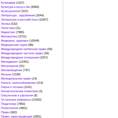
Кулинария
(1167)
Культура и искусство
(8485)
Культурология
(537)
Литература : зарубежная
(2044)
Литература и русский язык
(11657)
Логика
(532)
Логистика
(21)
Маркетинг
(7985)
Математика
(3721)
Медицина, здоровье
(10549)
Медицинские науки
(88)
Международное публичное право
(58)
Международное частное право
(36)
Международные отношения
(2257)
Менеджмент
(12491)
Металлургия
(91)
Москвоведение
(797)
Музыка
(1338)
Муниципальное право
(24)
Налоги, налогообложение
(214)
Наука и техника
(1141)
Начертательная геометрия
(3)
Оккультизм и уфология
(8)
Остальные рефераты
(21692)
Педагогика
(7850)
Политология
(3801)
Право
(682)
Право, юриспруденция
(2881)