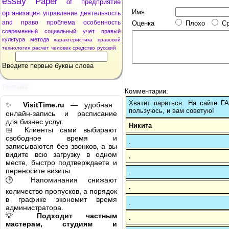
essay
Paper
of
предприятие
Имя
организация
управление
деятельность
and
право
проблема
особенность
Оценка
Плохо
С
современный
социальный
учет
правый
культура
метода
характеристика
правовой
технология
расчет
человек
средство
русский
Введите первые буквы слова
Реклама
Комментарии:
Хватит париться. На сайте 
✨
VisitTime.ru
— удобная
пользуюсь, и вам советую!
онлайн-запись и расписание
для бизнес услуг.
Никита
📅 Клиенты сами выбирают
свободное время и
.
записываются без звонков, а вы
видите всю загрузку в одном
.
месте, быстро подтверждаете и
переносите визиты.
.
🕒 Напоминания снижают
.
количество пропусков, а порядок
в графике экономит время
.
администратора.
💡
Подходит частным
.
мастерам, студиям и