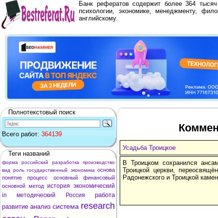
Банк рефератов содержит более 364 тыся
психологии, экономике, менеджменту, фило
английскому.
Полнотекстовый поиск
Коммен
Всего работ:
364139
Усадьба Троицкое
Теги названий
В Троицком сохранился ансам
форма
российский
разработка
производство
Троицкой церкви, переосвящён
основа
вид
роль
государственный
экономика
Радонежского и Троицкой камен
понятие
процесс
основный
финансовый
история
экономический
основной
метод
работа
in
методический
Россия
research
система
развитие
анализ