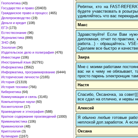
Геополитика
(43)
Ребятки, кто на FAST-REFERAT
Государство и право
(20403)
будете учавствовать в розыгрыш
Гражданское право и процесс
(465)
удивляйтесь что вас перекидыва
Делопроизводство
(19)
Деньги и кредит
(108)
Макс
ЕГЭ
(173)
Естествознание
(96)
Здравствуйте! Если Вам нуж
Журналистика
(899)
дипломная, отчет по практике,
ЗНО
(54)
работа...) - обращайтесь: VS
Зоология
(34)
Сделаем все быстро и качестве
Издательское дело и полиграфия
(476)
Заира
Инвестиции
(106)
Иностранный язык
(62791)
Мне с моими работами постоян
Информатика
(3562)
вас ни к чему не обязывает, 
Информатика, программирование
(6444)
просто парень электронщик там 
Исторические личности
(2165)
История
(21319)
Настя
История техники
(766)
Кибернетика
(64)
Спасибо, Оксаночка, за совет)
Коммуникации и связь
(3145)
все сдал на отлично, и нервы н
Компьютерные науки
(60)
Косметология
(17)
Алексей
Краеведение и этнография
(588)
Краткое содержание произведений
(1000)
Я обычно любые готовые работ
Криминалистика
(106)
неплохой доп.заработок. А если
Криминология
(48)
Оксана
Криптология
(3)
Кулинария
(1167)