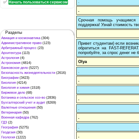
.
✅
Начать пользоваться сервисом
.
Срочная помощь учащимся в
поддержка! Узнай стоимость тво
Разделы
Авиация и космонавтика
(304)
Привет студентам) если возник
Административное право
(123)
обратиться на FAST-REFERAT
Арбитражный процесс
(23)
попробуйте, за спрос денег не б
Архитектура
(113)
Астрология
(4)
Olya
Астрономия
(4814)
Банковское дело
(5227)
.
Безопасность жизнедеятельности
(2616)
Биографии
(3423)
.
Биология
(4214)
Биология и химия
(1518)
.
Биржевое дело
(68)
Ботаника и сельское хоз-во
(2836)
.
Бухгалтерский учет и аудит
(8269)
Валютные отношения
(50)
.
Ветеринария
(50)
.
Военная кафедра
(762)
ГДЗ
(2)
.
География
(5275)
Геодезия
(30)
.
Геология
(1222)