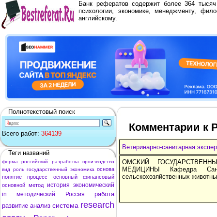
Банк рефератов содержит более 364 тыся
психологии, экономике, менеджменту, фило
английскому.
Полнотекстовый поиск
Комментарии к Р
Всего работ:
364139
Ветеринарно-санитарная экспер
Теги названий
ОМСКИЙ ГОСУДАРСТВЕНН
форма
российский
разработка
производство
МЕДИЦИНЫ Кафедра Санита
основа
вид
роль
государственный
экономика
сельскохозяйственных животны
понятие
процесс
основный
финансовый
история
экономический
основной
метод
работа
in
методический
Россия
research
система
развитие
анализ