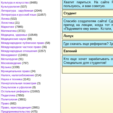
Хватит париться. На сайте
Культура и искусство
(8485)
пользуюсь, и вам советую.
Культурология
(537)
Литература : зарубежная
(2044)
Студент
Литература и русский язык
(11657)
Логика
(532)
Спасибо создателям сайта! Сд
Логистика
(21)
препод на лекции, когда тот 
Маркетинг
(7985)
«Поднимите ему веки». Кстати, 
Математика
(3721)
Медицина, здоровье
(10549)
Лопух
Медицинские науки
(88)
Международное публичное право
(58)
Где скачать еще рефератов? Зде
Международное частное право
(36)
Евгений
Международные отношения
(2257)
Менеджмент
(12491)
Кто еще хочет зарабатывать от
Металлургия
(91)
Cпециально для студентов!
Москвоведение
(797)
Музыка
(1338)
Муниципальное право
(24)
Налоги, налогообложение
(214)
Наука и техника
(1141)
Начертательная геометрия
(3)
Оккультизм и уфология
(8)
Остальные рефераты
(21692)
Педагогика
(7850)
Политология
(3801)
Право
(682)
Право, юриспруденция
(2881)
Предпринимательство
(475)