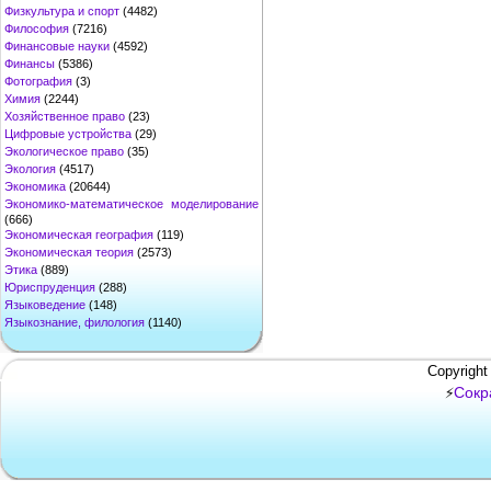
Физкультура и спорт
(4482)
Философия
(7216)
Финансовые науки
(4592)
Финансы
(5386)
Фотография
(3)
Химия
(2244)
Хозяйственное право
(23)
Цифровые устройства
(29)
Экологическое право
(35)
Экология
(4517)
Экономика
(20644)
Экономико-математическое моделирование
(666)
Экономическая география
(119)
Экономическая теория
(2573)
Этика
(889)
Юриспруденция
(288)
Языковедение
(148)
Языкознание, филология
(1140)
Copyright
Сокр
⚡