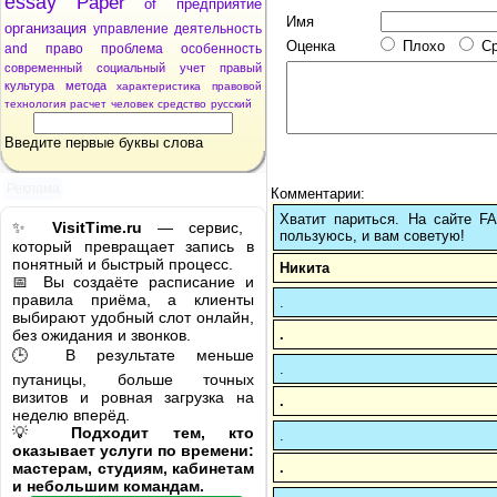
essay
Paper
of
предприятие
Имя
организация
управление
деятельность
Оценка
Плохо
С
and
право
проблема
особенность
современный
социальный
учет
правый
культура
метода
характеристика
правовой
технология
расчет
человек
средство
русский
Введите первые буквы слова
Реклама
Комментарии:
Хватит париться. На сайте 
✨
VisitTime.ru
— сервис,
пользуюсь, и вам советую!
который превращает запись в
понятный и быстрый процесс.
Никита
📅 Вы создаёте расписание и
правила приёма, а клиенты
.
выбирают удобный слот онлайн,
.
без ожидания и звонков.
🕒 В результате меньше
.
путаницы, больше точных
визитов и ровная загрузка на
.
неделю вперёд.
💡
Подходит тем, кто
.
оказывает услуги по времени:
.
мастерам, студиям, кабинетам
и небольшим командам.