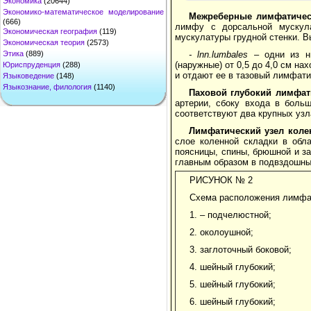
Экономика
(20644)
Экономико-математическое моделирование
Межреберные лимфатичес
(666)
лимфу с дорсальной мускула
Экономическая география
(119)
мускулатуры грудной стенки. 
Экономическая теория
(2573)
- lnn.lumbales
– одни из ни
Этика
(889)
(наружные) от 0,5 до 4,0 см н
Юриспруденция
(288)
и отдают ее в тазовый лимфати
Языковедение
(148)
Языкознание, филология
(1140)
Паховой глубокий лимфат
артерии, сбоку входа в больш
соответствуют два крупных уз
Лимфатический узел коле
слое коленной складки в обл
поясницы, спины, брюшной и за
главным образом в подвздошн
РИСУНОК № 2
Схема расположения лимфа
1. – подчелюстной;
2. околоушной;
3. заглоточный боковой;
4. шейный глубокий;
5. шейный глубокий;
6. шейный глубокий;