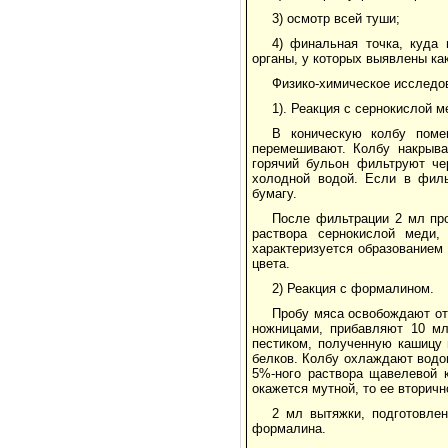
3) осмотр всей туши;
4) финальная точка, куда
органы, у которых выявлены ка
Физико-химическое исследо
1). Реакция с сернокислой 
В коническую колбу пом
перемешивают. Колбу накрыва
горячий бульон фильтруют че
холодной водой. Если в филь
бумагу.
После фильтрации 2 мл пр
раствора сернокислой меди
характеризуется образованием
цвета.
2) Реакция с формалином.
Пробу мяса освобождают от
ножницами, прибавляют 10 мл *
пестиком, полученную кашицу 
белков. Колбу охлаждают водо
5%-ного раствора щавелевой 
окажется мутной, то ее вторич
2 мл вытяжки, подготовлен
формалина.