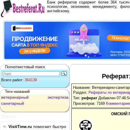
Банк рефератов содержит более 364 тыся
психологии, экономике, менеджменту, фило
английскому.
Полнотекстовый поиск
Реферат:
Всего работ:
364139
Название: Ветеринарно-санитар
Теги названий
Раздел:
Рефераты по ветерина
ветеринарный
экспертиза
Тип:
реферат
Добавлен 07:46:5
санитарный
Просмотров: 7169
Комментариев
ОМСКИЙ 
Реклама
✨
VisitTime.ru
помогает быстро