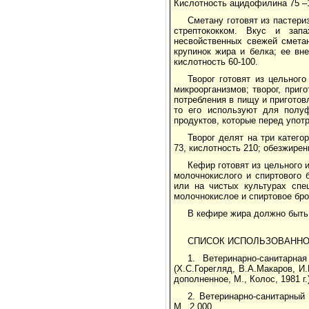
Кислотность ацидофилина 75 –1
Сметану готовят из пастер
стрептококком. Вкус и зап
несвойственных свежей сметан
крупинок жира и белка; ее вн
кислотность 60-100.
Творог готовят из цельног
микроорганизмов; творог, приг
потребления в пищу и приготов
то его используют для полуф
продуктов, которые перед упот
Творог делят на три катего
73, кислотность 210; обезжирен
Кефир готовят из цельного 
молочнокислого и спиртового 
или на чистых культурах спе
молочнокислое и спиртовое бр
В кефире жира должно быть 
СПИСОК ИСПОЛЬЗОВАННО
1. Ветеринарно-санитарна
(Х.С.Горегляд, В.А.Макаров, И.
дополненное, М., Колос, 1981 г.)
2. Ветеринарно-санитарный
М., 2 000