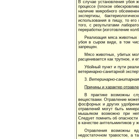
В случае установления убоя ж
процессе (плохое обескровлив
наличие микробного обсеменен
экспертизы, бактериологиче
использования в пищу, то его
того, с результатами лабора
переработки (изготовление колб
Реализация мяса животных 
убоя в сыром виде, в том чис
запрещен.
Мясо животных, убитых мол
расценивается как трупное, и е
Убойный пункт и пути реал
ветеринарно-санитарной экспер
3.
Ветеринарно-санитарная
Причины и характер отравл
В практике возможны слу
веществами. Отравление может
фосфорных и других удобрений
отравлений могут быть минер
мышьяком возможно при неп
Следует помнить об опасности
в качестве антгельминтиков у 
Отравления возможны яд
недостаточном травостое, а т