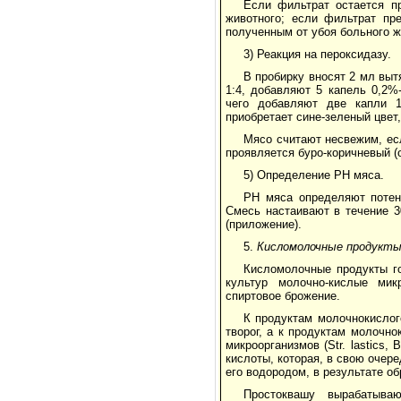
Если фильтрат остается п
животного; если фильтрат пр
полученным от убоя больного жи
3) Реакция на пероксидазу.
В пробирку вносят 2 мл вы
1:4, добавляют 5 капель 0,2%
чего добавляют две капли 1
приобретает сине-зеленый цвет
Мясо считают несвежим, есл
проявляется буро-коричневый (
5) Определение РН мяса.
РН мяса определяют потенц
Смесь настаивают в течение 
(приложение).
5.
Кисломолочные продукты 
Кисломолочные продукты го
культур молочно-кислые ми
спиртовое брожение.
К продуктам молочнокислог
творог, а к продуктам молочн
микроорганизмов (Str. lastics,
кислоты, которая, в свою очере
его водородом, в результате об
Простоквашу вырабатыва