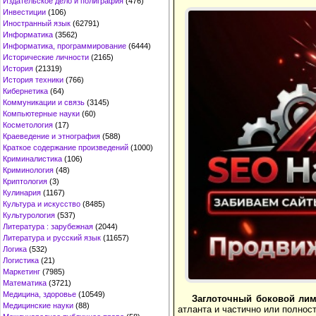
Издательское дело и полиграфия
(476)
Инвестиции
(106)
Иностранный язык
(62791)
Информатика
(3562)
Информатика, программирование
(6444)
Исторические личности
(2165)
История
(21319)
История техники
(766)
Кибернетика
(64)
Коммуникации и связь
(3145)
Компьютерные науки
(60)
Косметология
(17)
Краеведение и этнография
(588)
Краткое содержание произведений
(1000)
Криминалистика
(106)
Криминология
(48)
Криптология
(3)
Кулинария
(1167)
Культура и искусство
(8485)
Культурология
(537)
Литература : зарубежная
(2044)
Литература и русский язык
(11657)
Логика
(532)
Логистика
(21)
Маркетинг
(7985)
Математика
(3721)
Медицина, здоровье
(10549)
Заглоточный боковой лим
Медицинские науки
(88)
атланта и частично или полно