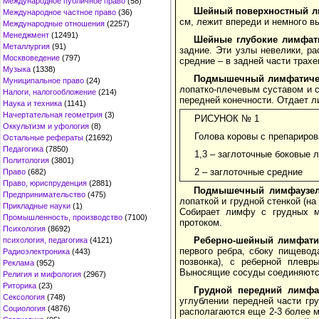
Международное публичное право
(58)
Шейный поверхностный л
Международное частное право
(36)
см, лежит впереди и немного в
Международные отношения
(2257)
Менеджмент
(12491)
Шейные глубокие лимфат
Металлургия
(91)
задние. Эти узлы невелики, р
Москвоведение
(797)
средние – в задней части трахе
Музыка
(1338)
Подмышечный лимфатичес
Муниципальное право
(24)
лопатко-плечевым суставом и с
Налоги, налогообложение
(214)
передней конечности. Отдает 
Наука и техника
(1141)
Начертательная геометрия
(3)
РИСУНОК № 1
Оккультизм и уфология
(8)
Голова коровы с препариро
Остальные рефераты
(21692)
Педагогика
(7850)
1,3 – заглоточные боковые
Политология
(3801)
2 – заглоточные средние
Право
(682)
Право, юриспруденция
(2881)
Подмышечный лимфаузел
Предпринимательство
(475)
лопаткой и грудной стенкой (н
Прикладные науки
(1)
Собирает лимфу с грудных м
Промышленность, производство
(7100)
протоком.
Психология
(8692)
Реберно-шейный лимфати
психология, педагогика
(4121)
первого ребра, сбоку пищевод
Радиоэлектроника
(443)
позвонка), с реберной плевр
Реклама
(952)
Выносящие сосуды соединяютс
Религия и мифология
(2967)
Риторика
(23)
Грудной передний лимфа
Сексология
(748)
углублении передней части гру
Социология
(4876)
располагаются еще 2-3 более 