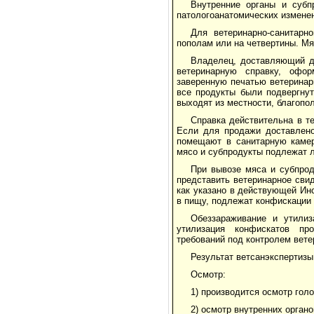
Внутренние органы и субп
патологоанатомических измене
Для ветеринарно-санитарн
пополам или на четвертины. Мяс
Владелец, доставляющий д
ветеринарную справку, офо
заверенную печатью ветеринар
все продукты были подвергнут
выходят из местности, благопо
Справка действительна в т
Если для продажи доставлено
помещают в санитарную камер
мясо и субпродукты подлежат 
При вывозе мяса и субпро
представить ветеринарное сви
как указано в действующей Ин
в пищу, подлежат конфискации 
Обеззараживание и утили
утилизация конфискатов пр
требований под контролем вете
Результат ветсанэкспертизы
Осмотр:
1) производится осмотр гол
2) осмотр внутренних органо