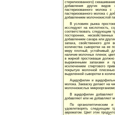
стерилизованного) сквашивани
добавления других видов м
пастеризованного молока с
пастеризованного молока с до
добавлением молочнокислой па
В условиях рынка просток
исследуют на кислотность, с
соответствовать следующим тр
посторонних, несвойственных
добавлением сахара или других
запаха, свойственного для в
количества сыворотки на ее п
меру плотный, устойчивый; дл
наличие молочных пленок; цве
в жирной простокваше должно 
выраженными запахами и при
исключением спиртового прив
покрытую молочной плесенью
выделенной сыворотки в колич
Ацидофилин и ацидофильно
молока. Закваску делают на ч
молочнокислых микроорганизмо
В ацидофилин добавляют 
добавляют или не добавляют 
По органолептическим 
удовлетворять следующим тр
авроматом. Цвет этих продукт