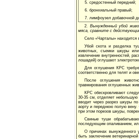
5. средостенный передний;
6. бронхиальный правый;
7. лимфоузел добавочной до
2.
Вынужденный убой живо
мяса, сравните с действующи
Село «Чарталы» находится в
Убой скота и разделка ту
животных, съемки шкуры или 
извлечение внутренностей, рас
лошадей) оглушают электроток
Для оглушения КРС требуе
соответственно для телят и овец
После оглушения животно
травмирования оглушенных жив
КРС обескровливают следу
30-35 см, отделяет небольшую 
вводит через разрез шкуры по
аорту и переднюю полую вену.
при этом порезов шкуры, повре
Свиные туши обрабатываю
последующим опаливанием, или
О причинах вынужденного у
быть заключение ветеринарной 