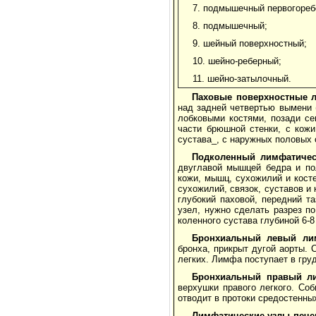
7. подмышечный первогореб
8. подмышечный;
9. шейный поверхностный;
10. шейно-реберный;
11. шейно-затылочный.
Паховые поверхностные 
над задней четвертью вымени 
лобковыми костями, позади с
части брюшной стенки, с кожи
сустава_, с наружных половых 
Подколенный лимфатичес
двуглавой мышцей бедра и по
кожи, мышц, сухожилий и косте
сухожилий, связок, суставов и
глубокий паховой, передний т
узел, нужно сделать разрез 
коленного сустава глубиной 6-8
Бронхиальный левый ли
бронха, прикрыт дугой аорты. 
легких. Лимфа поступает в гру
Бронхиальный правый л
верхушки правого легкого. Со
отводит в протоки средостенны
Лимфатические узлы пече