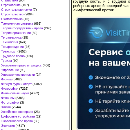
Статистика
(95)
грудную кость, и с грудной 
Страхование
(107)
реберных хрящей передней час
Строительные науки
(7)
лимфатический проток.
Строительство
(2004)
Схемотехника
(15)
Таможенная система
(663)
Теория государства и права
(240)
Теория организации
(39)
Теплотехника
(25)
Технология
(624)
Товароведение
(16)
Транспорт
(2652)
Трудовое право
(136)
Туризм
(90)
Уголовное право и процесс
(406)
Управление
(95)
Управленческие науки
(24)
Физика
(3462)
Физкультура и спорт
(4482)
Философия
(7216)
Финансовые науки
(4592)
Финансы
(5386)
Фотография
(3)
Химия
(2244)
Хозяйственное право
(23)
Цифровые устройства
(29)
Экологическое право
(35)
Экология
(4517)