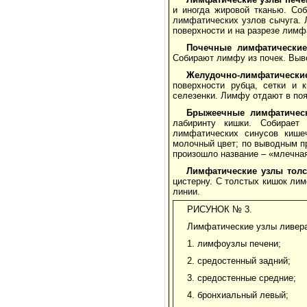
и иногда жировой тканью. Со
лимфатических узлов сычуга.
поверхности и на разрезе лимф
Почечные лимфатические
Собирают лимфу из почек. Выв
Желудочно-лимфатически
поверхности рубца, сетки и 
селезенки. Лимфу отдают в по
Брыжеечные лимфатичес
лабиринту кишки. Собирает
лимфатических синусов кише
молочный цвет; по выводным п
произошло название – «млечная
Лимфатические узлы тол
цистерну. С толстых кишок ли
линии.
РИСУНОК № 3.
Лимфатические узлы ливера 
1. лимфоузлы печени;
2. средостенный задний;
3. средостенные средние;
4. бронхиальный левый;