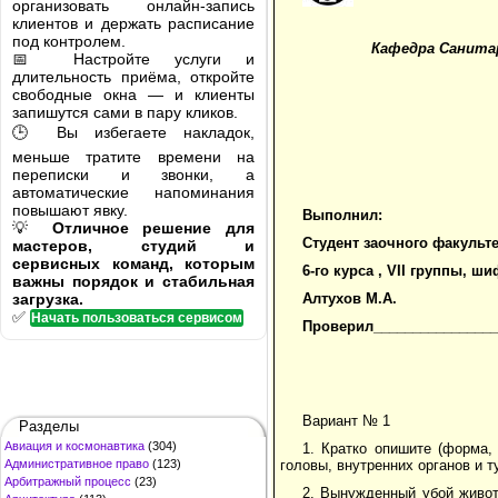
организовать онлайн-запись
клиентов и держать расписание
под контролем.
Кафедра Санита
📅 Настройте услуги и
длительность приёма, откройте
свободные окна — и клиенты
запишутся сами в пару кликов.
🕒 Вы избегаете накладок,
меньше тратите времени на
переписки и звонки, а
автоматические напоминания
повышают явку.
Выполнил:
💡
Отличное решение для
Студент заочного факульте
мастеров, студий и
сервисных команд, которым
6-го курса ,
VII
группы, ши
важны порядок и стабильная
загрузка.
Алтухов М.А.
✅
Начать пользоваться сервисом
Проверил________________
Вариант № 1
Разделы
Авиация и космонавтика
(304)
1. Кратко опишите (форма,
Административное право
(123)
головы, внутренних органов и т
Арбитражный процесс
(23)
2. Вынужденный убой живот