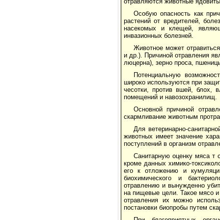
отравляются животные ядовиты
Особую опасность как при
растений от вредителей, боле
насекомых и клещей, являющ
инвазионных болезней.
Животное может отравитьс
и др.). Причиной отравления яв
люцерна), зерно проса, пшениц
Потенциальную возможност
широко используются при защи
чесотки, против вшей, блох, 
помещений и навозохранилищ.
Основной причиной отравл
скармливание животным протрав
Для ветеринарно-санитарно
животных имеет значение хара
поступлений в организм отравл
Санитарную оценку мяса т 
кроме данных химико-токсикол
его к отложению и кумуляции
биохимического и бактерио
отравлению и вынужденно убит
на пищевые цели. Такое мясо и
отравления их можно использ
постановки биопробы путем ска
При благоприятных орган