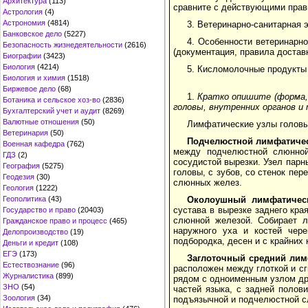
Архитектура
(113)
сравните с действующими прав
Астрология
(4)
Астрономия
(4814)
3. Ветеринарно-санитарная 
Банковское дело
(5227)
4. Особенности ветеринарн
Безопасность жизнедеятельности
(2616)
(документация, правила достав
Биографии
(3423)
Биология
(4214)
5. Кисломолочные продукты 
Биология и химия
(1518)
Биржевое дело
(68)
1.
Кратко опишите (форма, 
Ботаника и сельское хоз-во
(2836)
головы, внутренних органов и
Бухгалтерский учет и аудит
(8269)
Валютные отношения
(50)
Лимфатические узлы головы
Ветеринария
(50)
Подчелюстной лимфатичес
Военная кафедра
(762)
между подчелюстной слюнной
ГДЗ
(2)
сосудистой вырезки. Узел пар
География
(5275)
головы, с зубов, со стенок пер
Геодезия
(30)
слюнных желез.
Геология
(1222)
Геополитика
(43)
Околоушный лимфатичес
сустава в вырезке заднего кра
Государство и право
(20403)
слюнной железой. Собирает л
Гражданское право и процесс
(465)
наружного уха и костей чере
Делопроизводство
(19)
подбородка, десен и с крайних 
Деньги и кредит
(108)
ЕГЭ
(173)
Заглоточный средний лим
Естествознание
(96)
расположен между глоткой и сг
Журналистика
(899)
рядом с одноименным узлом дру
ЗНО
(54)
частей языка, с задней полов
Зоология
(34)
подъязычной и подчелюстной сл