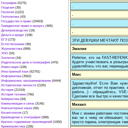
География
(5275)
.
Геодезия
(30)
Геология
(1222)
.
Геополитика
(43)
Государство и право
(20403)
.
Гражданское право и процесс
(465)
Делопроизводство
(19)
.
Деньги и кредит
(108)
ЕГЭ
(173)
ЭТИ ДЕВУШКИ МЕЧТАЮТ ПОЗНАКО
Естествознание
(96)
Эмилия
Журналистика
(899)
ЗНО
(54)
Ребятки, кто на FAST-REFERAT
Зоология
(34)
будете учавствовать в розыгрыш
Издательское дело и полиграфия
(476)
удивляйтесь что вас перекидыва
Инвестиции
(106)
Иностранный язык
(62791)
Макс
Информатика
(3562)
Информатика, программирование
(6444)
Здравствуйте! Если Вам нуж
Исторические личности
(2165)
дипломная, отчет по практике,
История
(21319)
работа...) - обращайтесь: VS
История техники
(766)
Сделаем все быстро и качестве
Кибернетика
(64)
Коммуникации и связь
(3145)
Михаил
Компьютерные науки
(60)
Косметология
(17)
Мне с моими работами постоян
вас ни к чему не обязывает, 
Краеведение и этнография
(588)
просто парень электронщик там 
Краткое содержание произведений
(1000)
Криминалистика
(106)