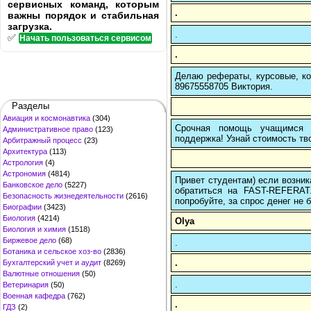
сервисных команд, которым
.
важны порядок и стабильная
загрузка.
.
✅
Начать пользоваться сервисом
.
Делаю рефераты, курсовые, ко
89675558705 Виктория.
Разделы
Авиация и космонавтика
(304)
Срочная помощь учащимся в
Административное право
(123)
поддержка! Узнай стоимость тво
Арбитражный процесс
(23)
Архитектура
(113)
Астрология
(4)
Астрономия
(4814)
Привет студентам) если возник
Банковское дело
(5227)
обратиться на FAST-REFERAT
Безопасность жизнедеятельности
(2616)
попробуйте, за спрос денег не б
Биографии
(3423)
Биология
(4214)
Olya
Биология и химия
(1518)
Биржевое дело
(68)
.
Ботаника и сельское хоз-во
(2836)
.
Бухгалтерский учет и аудит
(8269)
Валютные отношения
(50)
.
Ветеринария
(50)
Военная кафедра
(762)
.
ГДЗ
(2)