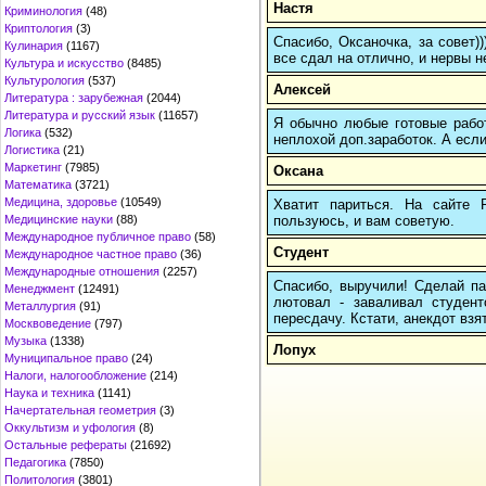
Настя
Криминология
(48)
Криптология
(3)
Спасибо, Оксаночка, за совет)
Кулинария
(1167)
все сдал на отлично, и нервы н
Культура и искусство
(8485)
Культурология
(537)
Алексей
Литература : зарубежная
(2044)
Литература и русский язык
(11657)
Я обычно любые готовые работ
Логика
(532)
неплохой доп.заработок. А если
Логистика
(21)
Маркетинг
(7985)
Оксана
Математика
(3721)
Медицина, здоровье
(10549)
Хватит париться. На сайте
пользуюсь, и вам советую.
Медицинские науки
(88)
Международное публичное право
(58)
Студент
Международное частное право
(36)
Международные отношения
(2257)
Спасибо, выручили! Сделай па
Менеджмент
(12491)
лютовал - заваливал студенто
Металлургия
(91)
пересдачу. Кстати, анекдот взят
Москвоведение
(797)
Музыка
(1338)
Лопух
Муниципальное право
(24)
Налоги, налогообложение
(214)
Наука и техника
(1141)
Начертательная геометрия
(3)
Оккультизм и уфология
(8)
Остальные рефераты
(21692)
Педагогика
(7850)
Политология
(3801)