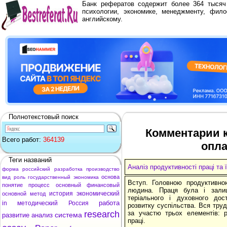
Банк рефератов содержит более 364 тыся
психологии, экономике, менеджменту, фило
английскому.
Полнотекстовый поиск
Комментарии к 
Всего работ:
364139
опла
Теги названий
Аналіз продуктивності праці та
форма
российский
разработка
производство
основа
вид
роль
государственный
экономика
Вступ. Головною продуктивн
понятие
процесс
основный
финансовый
людина. Праця була і зали
история
экономический
основной
метод
теріального і духовного до
работа
in
методический
Россия
розвитку суспільства. Вся труд
research
за участю трьох елементів: р
система
развитие
анализ
праці.