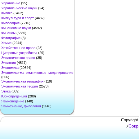
Управление
(95)
Управленческие науки
(24)
Физика
(3462)
Физкультура и спорт
(4482)
Философия
(7216)
Финансовые науки
(4592)
Финансы
(5386)
Фотография
(3)
Химия
(2244)
Хозяйственное право
(23)
Цифровые устройства
(29)
Экологическое право
(35)
Экология
(4517)
Экономика
(20644)
Экономико-математическое моделирование
(666)
Экономическая география
(119)
Экономическая теория
(2573)
Этика
(889)
Юриспруденция
(288)
Языковедение
(148)
Языкознание, филология
(1140)
Copyright
Сокр
⚡