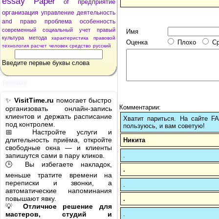
essay
Paper
of
предприятие
организация
управление
деятельность
and
право
проблема
особенность
современный
социальный
учет
правый
Имя
культура
метода
характеристика
правовой
Оценка
Плохо
С
технология
расчет
человек
средство
русский
Введите первые буквы слова
Реклама
✨
VisitTime.ru
помогает быстро
Комментарии:
организовать онлайн-запись
клиентов и держать расписание
Хватит париться. На сайте 
под контролем.
пользуюсь, и вам советую!
📅 Настройте услуги и
длительность приёма, откройте
Никита
свободные окна — и клиенты
.
запишутся сами в пару кликов.
🕒 Вы избегаете накладок,
.
меньше тратите времени на
переписки и звонки, а
.
автоматические напоминания
повышают явку.
.
💡
Отличное решение для
.
мастеров, студий и