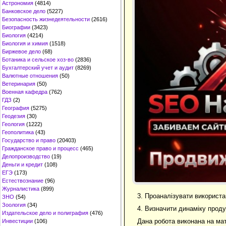
Астрономия
(4814)
Банковское дело
(5227)
Безопасность жизнедеятельности
(2616)
Биографии
(3423)
Биология
(4214)
Биология и химия
(1518)
Биржевое дело
(68)
Ботаника и сельское хоз-во
(2836)
Бухгалтерский учет и аудит
(8269)
Валютные отношения
(50)
Ветеринария
(50)
Военная кафедра
(762)
ГДЗ
(2)
География
(5275)
Геодезия
(30)
Геология
(1222)
Геополитика
(43)
Государство и право
(20403)
Гражданское право и процесс
(465)
Делопроизводство
(19)
Деньги и кредит
(108)
ЕГЭ
(173)
Естествознание
(96)
Журналистика
(899)
3. Проаналізувати використ
ЗНО
(54)
Зоология
(34)
4. Визначити динаміку продук
Издательское дело и полиграфия
(476)
Дана робота виконана на ма
Инвестиции
(106)