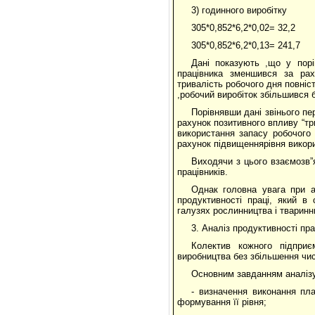
3) годинного виробітку
305*0,852*6,2*0,02= 32,2
305*0,852*6,2*0,13= 241,7
Дані показують ,що у порі
працівника зменшився за рах
тривалість робочого дня повніс
,робочий виробіток збільшився б
Порівнявши дані звінього пе
рахунок позитивного впливу “три
використання запасу робочого 
рахунок підвищеннярівня викори
Виходячи з цього взаємозв”я
працівників.
Однак головна увага при а
продуктивності праці, який в
галузях рослинництва і тваринн
3. Аналіз продуктивності пр
Колектив кожного підприє
виробництва без збільшення чи
Основним завданням аналізу
- визначення виконання пл
формування її рівня;