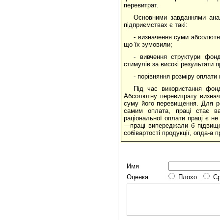
перевитрат.
Основними завданнями анал
підприємствах є такі:
- визначення суми абсолютно
що їх зумовили;
- вивчення структури фонд
стимулів за високі результати п
- порівняння розміру оплати 
Під час використання фонд
Абсолютну перевитрату визнач
суму його перевищення. Для ро
самим оплата, праці стає ва
раціональної оплати праці є не
—праці випереджали б підвище
собівартості продукції, опда-а
Имя
Оценка
Плохо
С