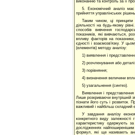
виконанню та контроль за її пр
5. Економічний аналіз має
прийняття управлінських рішень 
Таким чином, ці принципи 
діяльності на будь-якому рівн
способів вивчення господарс
показників, які вивчаються, ро
впливу факторів на показники,
єдності і взаємозв'язку. У цьо
(елементів) методу аналізу:
1) виявлення і представленн
2) розчленування або деталі
3) порівняння;
4) визначення величини впли
5) узагальнення (синтез).
Виявлення і представлення 
Лише розкриваючи внутрішній з
пізнати його суть і розвиток. 
важливий і найбільш складний 
У завдання аналізу економ
конкретного виду залежності 
характеристику одержують за
дослідженнях найпоширенішим 
формул, які ще називають ан