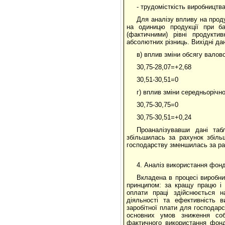
- трудомісткість виробництв
Для аналізу впливу на прод
на одиницю продукції при баз
(фактичними) рівні продукти
абсолютних різниць. Вихідні дан
в) вплив зміни обсягу валово
30,75-28,07=+2,68
30,51-30,51=0
г) вплив зміни середньорічно
30,75-30,75=0
30,75-30,51=+0,24
Проаналізувавши дані таб
збільшилась за рахунок збільш
господарству зменшилась за рах
4. Аналіз використання фон
Вкладена в процесі виробни
принципом: за кращу працю і 
оплати праці здійснюється н
діяльності та ефективність 
заробітної плати для господар
основних умов зниження собі
фактичного використання фонд