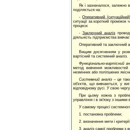
Як і зазначалося, залежно в
поділяється на:
-
Оперативний (ситуаційний)
ситуації за короткий проміжок ч
процеси.
-
Заключний аналіз
проводи
діяльність підприємства вивчає
Оперативний та заключний а
Вищим досягненням у розви
вартісний та системний аналіз.
Функціонально-вартісний ан
метод вивчення можливостей с
незмінних або поліпшених якісн
Системний аналіз
– це таки
об'єктів, що вивчаються, у ви
відповідному русі. У свою черг
При цьому кожна з пробле
управління і в зв'язку з іншим
У самому процесі системного
1. постановка проблеми;
2. визначення мети і критерії
3. аналіз самої проблеми з 