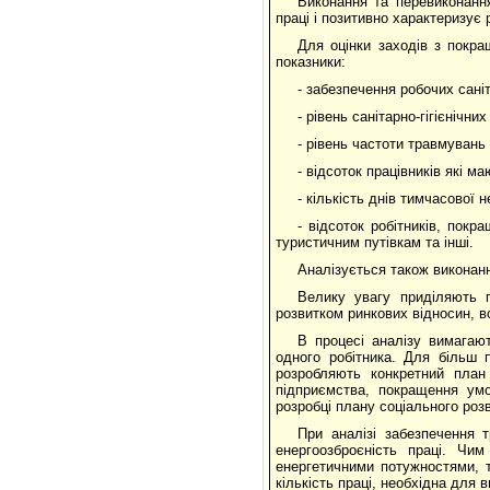
Виконання та перевиконання
праці і позитивно характеризує
Для оцінки заходів з покр
показники:
- забезпечення робочих сані
- рівень санітарно-гігієнічни
- рівень частоти травмувань 
- відсоток працівників які 
- кількість днів тимчасової 
- відсоток робітників, покр
туристичним путівкам та інші.
Аналізується також виконання
Велику увагу приділяють п
розвитком ринкових відносин, вс
В процесі аналізу вимагаю
одного робітника. Для більш п
розробляють конкретний план 
підприємства, покращення умо
розробці плану соціального розв
При аналізі забезпечення 
енергоозброєність праці. Чи
енергетичними потужностями, т
кількість праці, необхідна для 