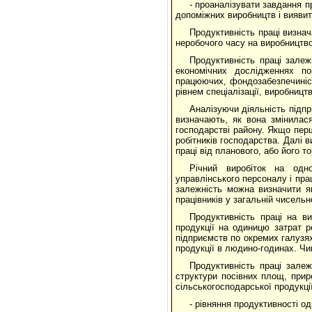
- проаналізувати завдання п
допоміжних виробництв і вияви
Продуктивність праці визнач
неробочого часу на виробництво
Продуктивність праці залеж
економічних дослідженнях по
працюючих, фондозабезпечиніст
рівнем спеціалізації, виробництв
Аналізуючи діяльність підпр
визначають, як вона змінилася
господарстві району. Якщо перш
робітників господарства. Далі 
праці від планового, або його т
Річний виробіток на одно
управлінського персоналу і пр
залежність можна визначити я
працівників у загальній чисель
Продуктивність праці на ви
продукції на одиницю затрат р
підприємств по окремих галузях
продукції в людино-годинах. Чи
Продуктивність праці залежи
структури посівних площ, приро
сільськогосподарської продукці
- рівняння продуктивності од