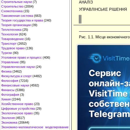
Строительные науки
(7)
АНАЛІЗ
Строительство
(2004)
УПРАВЛІНСЬКЕ РІШЕННЯ
Схемотехника
(15)
Таможенная система
(663)
Теория государства и права
(240)
Теория организации
(39)
Теплотехника
(25)
Технология
(624)
Рис. 1.1. Місце економічного
Товароведение
(16)
Транспорт
(2652)
Трудовое право
(136)
Туризм
(90)
Уголовное право и процесс
(406)
Управление
(95)
Управленческие науки
(24)
Физика
(3462)
Физкультура и спорт
(4482)
Философия
(7216)
Финансовые науки
(4592)
Финансы
(5386)
Фотография
(3)
Химия
(2244)
Хозяйственное право
(23)
Цифровые устройства
(29)
Экологическое право
(35)
Экология
(4517)
Экономика
(20644)
Экономико-математическое моделирование