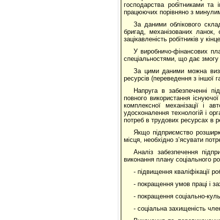
господарства робітниками та і
працюючих порівняно з минули
За даними облікового скла
бригад, механізованих ланок,
зацікавленість робітників у кінц
У виробничо-фінансових пла
спеціальностями, що дає змогу 
За цими даними можна визн
ресурсів (переведення з іншої га
Напруга в забезпеченні п
повного використання існуючої 
комплексної механізації і ав
удосконалення технологій і орг
потреб в трудових ресурсах в р
Якщо підприємство розширю
місця, необхідно з’ясувати пот
Аналіз забезпечення підп
виконання плану соціального ро
- підвищення кваліфікації ро
- покращення умов праці і за
- покращення соціально-кул
- соціальна захищеність чле