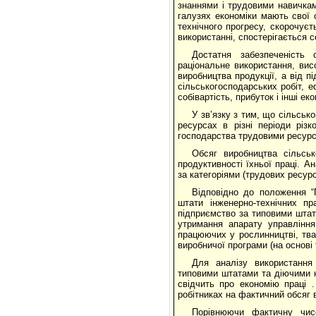
знаннями і трудовими навичками
галузях економіки мають свої 
технічного прогресу, скорочуєт
використанні, спостерігається с
Достатня забезпеченість 
раціональне використання, вис
виробництва продукції, а від п
сільськогосподарських робіт, е
собівартість, прибуток і інші ек
У зв’язку з тим, що сільськ
ресурсах в різні періоди різк
господарства трудовими ресурс
Обсяг виробництва сільськ
продуктивності їхньої праці. 
за категоріями (трудових ресурс
Відповідно до положення “
штати інженерно-технічних п
підприємство за типовими штат
утримання апарату управління,
працюючих у рослинництві, тва
виробничої програми (на основі 
Для аналізу використання
типовими штатами та діючими 
свідчить про економію праці 
робітниках на фактичний обсяг в
Порівнюючи фактичну чисе