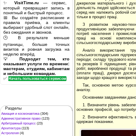
✨
VisitTime.ru
— сервис,
джерелом ма­теріального і ду
который превращает запись в
діяльність людеіі здійс­нюється
серед них належить робочій сил
понятный и быстрый процесс.
тільки в процесі праці.
📅 Вы создаёте расписание и
правила приёма, а клиенты
З розвитком науково-техн
выбирают удобный слот онлайн,
продуктивнішою забезпечуючи 
без ожидания и звонков.
потреб населення і промислов
🕒 В результате меньше
праці на основі комплексно
сільськогосподарському виробни
путаницы, больше точных
визитов и ровная загрузка на
Аналіз використання тр
неделю вперёд.
сільськогосподарських підприєм
💡
Подходит тем, кто
періоди; складу трудового коле
оказывает услуги по времени:
та резервів її підвищення; рів
мастерам, студиям, кабинетам
робіт, виробленої продукції та 
(оплати праці), джерел досяг­
и небольшим командам.
заходи щодо кращого використан
✅
Начать пользоваться сервисом
Так, основною метою курсо
аналізу.
Основними завданнями даної
1. Визначити рівень забезп
Разделы
основних професій, що потребую
Авиация и космонавтика
(304)
2. Визначити ефективність 
Административное право
(123)
одержані показники.
Арбитражный процесс
(23)
Архитектура
(113)
Астрология
(4)