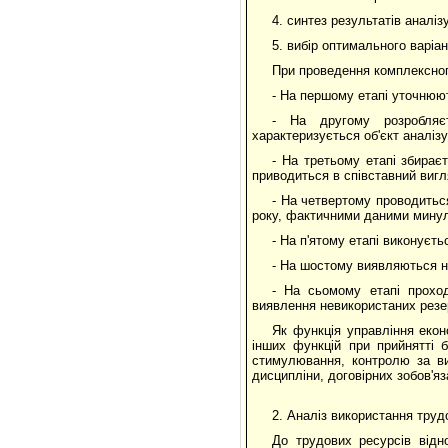
4. синтез результатів аналізу
5. вибір оптимального варіан
При проведення комплексного
- На першому етапі уточнюють
- На другому розробляє
характеризується об'єкт аналізу
- На третьому етапі збираєт
приводиться в співставний вигляд
- На четвертому проводитьс
року, фактичними даними минулих
- На п'ятому етапі виконуєт
- На шостому виявляються н
- На сьомому етапі проход
виявлення невикористаних резе
Як функція управління екон
інших функцій при прийнятті б
стимулювання, контролю за ви
дисципліни, договірних зобов'яз
2. Аналіз використання труд
До трудових ресурсів відн