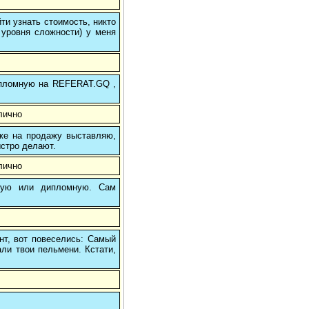
и узнать стоимость, никто
 уровня сложности) у меня
 дипломную на REFERAT.GQ ,
лично
 же на продажу выставляю,
ыстро делают.
лично
вую или дипломную. Сам
нт, вот повеселись: Самый
али твои пельмени. Кстати,