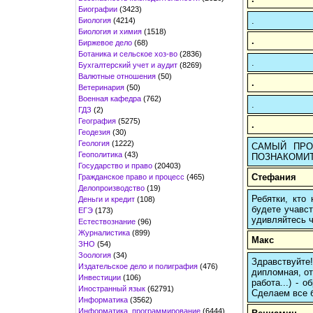
Биографии
(3423)
.
Биология
(4214)
Биология и химия
(1518)
.
Биржевое дело
(68)
Ботаника и сельское хоз-во
(2836)
.
Бухгалтерский учет и аудит
(8269)
Валютные отношения
(50)
.
Ветеринария
(50)
Военная кафедра
(762)
.
ГДЗ
(2)
География
(5275)
.
Геодезия
(30)
Геология
(1222)
САМЫЙ ПРОС
Геополитика
(43)
ПОЗНАКОМИТ
Государство и право
(20403)
Стефания
Гражданское право и процесс
(465)
Делопроизводство
(19)
Ребятки, кто
Деньги и кредит
(108)
будете учавст
ЕГЭ
(173)
удивляйтесь ч
Естествознание
(96)
Журналистика
(899)
Макс
ЗНО
(54)
Зоология
(34)
Здравствуйте
Издательское дело и полиграфия
(476)
дипломная, от
Инвестиции
(106)
работа...) -
Иностранный язык
(62791)
Сделаем все б
Информатика
(3562)
Информатика, программирование
(6444)