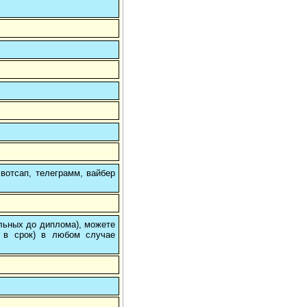
вотсап, телеграмм, вайбер
ольных до диплома), можете
 в срок) в любом случае