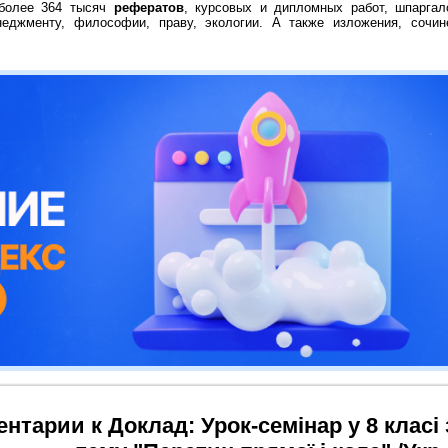
 более 364 тысяч
рефератов
, курсовых и дипломных работ, шпаргал
неджменту, философии, праву, экологии. А также изложения, сочин
нтарии к Доклад: Урок-семінар у 8 класі з