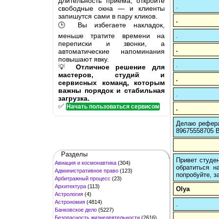
длительность приёма, откройте
.
свободные окна — и клиенты
запишутся сами в пару кликов.
.
🕒 Вы избегаете накладок,
меньше тратите времени на
.
переписки и звонки, а
.
автоматические напоминания
повышают явку.
.
💡
Отличное решение для
мастеров, студий и
.
сервисных команд, которым
важны порядок и стабильная
.
загрузка.
✅
Начать пользоваться сервисом
.
Делаю рефера
89675558705 В
Разделы
Привет студен
Авиация и космонавтика
(304)
обратиться н
Административное право
(123)
попробуйте, з
Арбитражный процесс
(23)
Архитектура
(113)
Olya
Астрология
(4)
Астрономия
(4814)
.
Банковское дело
(5227)
Безопасность жизнедеятельности
(2616)
.