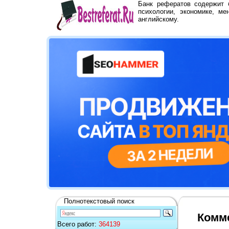
Банк рефератов содержит
психологии, экономике, ме
английскому.
Полнотекстовый поиск
Комме
Всего работ:
364139