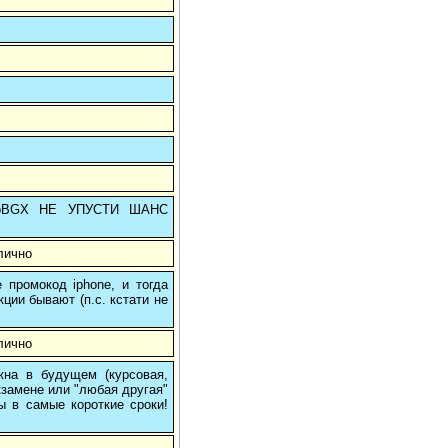
GoBGX НЕ УПУСТИ ШАНС
лично
 промокод iphone, и тогда
кции бывают (п.с. кстати не
лично
на в будущем (курсовая,
кзамене или "любая другая"
ы в самые короткие сроки!