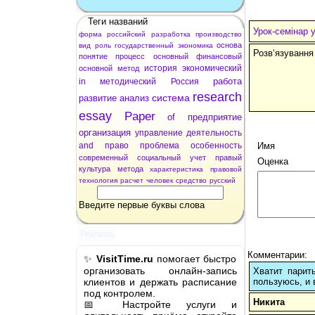
Теги названий
Урок-семінар у
форма
российский
разработка
производство
основа
вид
роль
государственный
экономика
Розв‘язування
понятие
процесс
основный
финансовый
история
экономический
основной
метод
работа
in
методический
Россия
research
система
развитие
анализ
essay
Paper
of
предприятие
организация
управление
деятельность
and
право
проблема
особенность
Имя
современный
социальный
учет
правый
Оценка
культура
метода
характеристика
правовой
технология
расчет
человек
средство
русский
Введите первые буквы слова
Реклама
Комментарии:
✨
VisitTime.ru
помогает быстро
организовать онлайн-запись
Хватит парит
клиентов и держать расписание
пользуюсь, и 
под контролем.
Никита
📅 Настройте услуги и