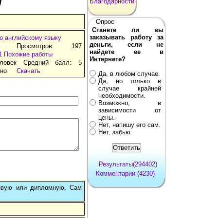
/
Благодарности
Опрос
Станете ли вы
заказывать работу за
по английскому языку
деньги, если не
д Просмотров: 197
найдете ее в
1
Похожие работы
Интернете?
ловек Средний балл: 5
тно
Скачать
Да, в любом случае.
Да, но только в
случае крайней
необходимости.
Возможно, в
зависимости от
цены.
Нет, напишу его сам.
Нет, забью.
Результаты(294402)
Комментарии (4230)
овую или дипломную. Сам