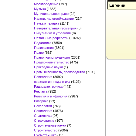
Москвоведение
(797)
Евгений
Музыка
(1338)
Муниципальное право
(24)
Налоги, налогообложение
(214)
Наука и техника
(1141)
Начертательная геометрия
(3)
Оккультизм и уфология
(8)
Остальные рефераты
(21692)
Педагогика
(7850)
Политология
(3801)
Право
(682)
Право, юриспруденция
(2881)
Предпринимательство
(475)
Прикладные науки
(1)
Промышленность, производство
(7100)
Психология
(8692)
психология, педагогика
(4121)
Радиоэлектроника
(443)
Реклама
(952)
Религия и мифология
(2967)
Риторика
(23)
Сексология
(748)
Социология
(4876)
Статистика
(95)
Страхование
(107)
Строительные науки
(7)
Строительство
(2004)
Схемотехника
(15)