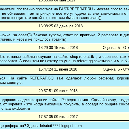
23:38:09 04 мая 2019
аботами постоянно помогают на FAST-REFERAT.RU - можете просто зайт
 не обязывает, там впринципе всё могут сделать, вне зависимости от
 электронщик там какой то, тоже там бывает заказывает))
13:08:25 03 декабря 2018
ночка, за совет))) Заказал курсач, отчет по практике, 2 реферата и
тлично, и нервы не пришлось тратить)
18:29:30 15 июля 2018
Оценка: 5 - От
е готовые работы покупаю на сайте shop-referat.tk , и свои все там
заработок. А если там не нахожу то уже на referat.gq заказываю и мне б
15:47:24 11 июня 2018
Оценка: 5 - От
ться. На сайте REFERAT.GQ вам сделают любой реферат, курсо
вам советую.
20:57:51 09 июня 2018
одарность администрации сайта! Реферат помог! Сделай паузу, студе
 от курения - это когда выходишь покурить, а соседи по общаге сожр
 chatanekdotov.ru
17:57:35 09 июля 2017
ще рефератов? Здесь: letsdoit777.blogspot.com