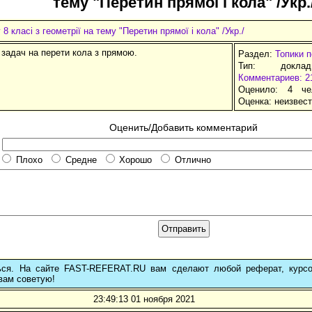
тему "Перетин прямої і кола" /Укр.
 8 класі з геометрії на тему "Перетин прямої і кола" /Укр./
 задач на перети кола з прямою.
Раздел:
Топики 
Тип: докла
Комментариев: 2
Оценило: 4 че
Оценка:
неизвес
Оценить/Добавить комментарий
Плохо
Средне
Хорошо
Отлично
ься. На сайте FAST-REFERAT.RU вам сделают любой реферат, курс
вам советую!
23:49:13 01 ноября 2021