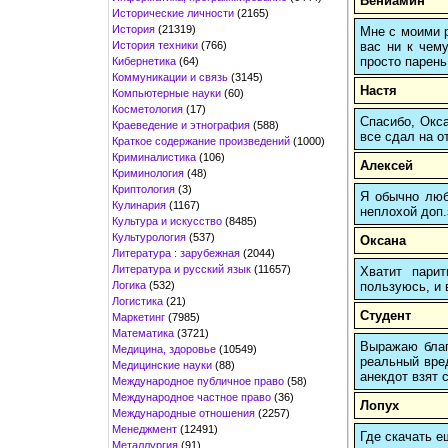
Вениамин
Исторические личности
(2165)
История
(21319)
Мне с моими р
История техники
(766)
вас ни к чему
просто парень
Кибернетика
(64)
Коммуникации и связь
(3145)
Настя
Компьютерные науки
(60)
Косметология
(17)
Спасибо, Окса
Краеведение и этнография
(588)
все сдал на о
Краткое содержание произведений
(1000)
Криминалистика
(106)
Алексей
Криминология
(48)
Криптология
(3)
Я обычно любы
Кулинария
(1167)
неплохой доп.
Культура и искусство
(8485)
Культурология
(537)
Оксана
Литература : зарубежная
(2044)
Литература и русский язык
(11657)
Хватит пари
Логика
(532)
пользуюсь, и 
Логистика
(21)
Студент
Маркетинг
(7985)
Математика
(3721)
Выражаю благ
Медицина, здоровье
(10549)
реальный вред
Медицинские науки
(88)
анекдот взят с
Международное публичное право
(58)
Международное частное право
(36)
Лопух
Международные отношения
(2257)
Менеджмент
(12491)
Где скачать е
Металлургия
(91)