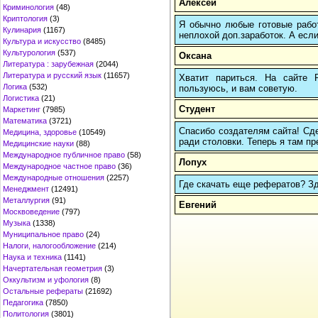
Алексей
Криминология
(48)
Криптология
(3)
Я обычно любые готовые работ
Кулинария
(1167)
неплохой доп.заработок. А если
Культура и искусство
(8485)
Культурология
(537)
Оксана
Литература : зарубежная
(2044)
Литература и русский язык
(11657)
Хватит париться. На сайте
Логика
(532)
пользуюсь, и вам советую.
Логистика
(21)
Студент
Маркетинг
(7985)
Математика
(3721)
Спасибо создателям сайта! Сде
Медицина, здоровье
(10549)
ради столовки. Теперь я там пр
Медицинские науки
(88)
Международное публичное право
(58)
Лопух
Международное частное право
(36)
Международные отношения
(2257)
Где скачать еще рефератов? Зде
Менеджмент
(12491)
Металлургия
(91)
Евгений
Москвоведение
(797)
Музыка
(1338)
Муниципальное право
(24)
Налоги, налогообложение
(214)
Наука и техника
(1141)
Начертательная геометрия
(3)
Оккультизм и уфология
(8)
Остальные рефераты
(21692)
Педагогика
(7850)
Политология
(3801)