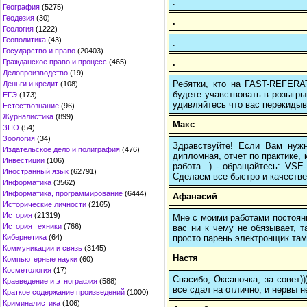
.
География
(5275)
Геодезия
(30)
.
Геология
(1222)
Геополитика
(43)
.
Государство и право
(20403)
.
Гражданское право и процесс
(465)
Делопроизводство
(19)
Ребятки, кто на FAST-REFERAT
Деньги и кредит
(108)
будете учавствовать в розыгрыш
ЕГЭ
(173)
удивляйтесь что вас перекидыва
Естествознание
(96)
Журналистика
(899)
Макс
ЗНО
(54)
Зоология
(34)
Здравствуйте! Если Вам нуж
Издательское дело и полиграфия
(476)
дипломная, отчет по практике,
Инвестиции
(106)
работа...) - обращайтесь: VS
Иностранный язык
(62791)
Сделаем все быстро и качестве
Информатика
(3562)
Информатика, программирование
(6444)
Афанасий
Исторические личности
(2165)
История
(21319)
Мне с моими работами постоян
История техники
(766)
вас ни к чему не обязывает, 
просто парень электронщик там 
Кибернетика
(64)
Коммуникации и связь
(3145)
Настя
Компьютерные науки
(60)
Косметология
(17)
Спасибо, Оксаночка, за совет)
Краеведение и этнография
(588)
все сдал на отлично, и нервы н
Краткое содержание произведений
(1000)
Криминалистика
(106)