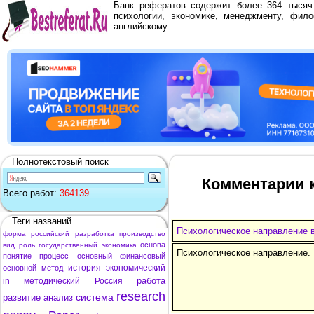
Банк рефератов содержит более 364 тыся
психологии, экономике, менеджменту, фило
английскому.
Полнотекстовый поиск
Комментарии к
Всего работ:
364139
Теги названий
Психологическое направление в
форма
российский
разработка
производство
основа
вид
роль
государственный
экономика
Психологическое направление.
понятие
процесс
основный
финансовый
история
экономический
основной
метод
работа
in
методический
Россия
research
система
развитие
анализ