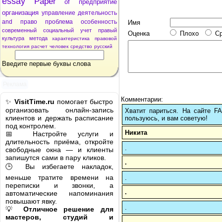
essay
Paper
of
предприятие
организация
управление
деятельность
and
право
проблема
особенность
Имя
современный
социальный
учет
правый
Оценка
Плохо
С
культура
метода
характеристика
правовой
технология
расчет
человек
средство
русский
Введите первые буквы слова
Реклама
Комментарии:
✨
VisitTime.ru
помогает быстро
организовать онлайн-запись
Хватит париться. На сайте 
клиентов и держать расписание
пользуюсь, и вам советую!
под контролем.
Никита
📅 Настройте услуги и
длительность приёма, откройте
.
свободные окна — и клиенты
запишутся сами в пару кликов.
.
🕒 Вы избегаете накладок,
меньше тратите времени на
.
переписки и звонки, а
.
автоматические напоминания
повышают явку.
.
💡
Отличное решение для
мастеров, студий и
.