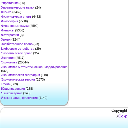
Управление
(95)
Управленческие науки
(24)
Физика
(3462)
Физкультура и спорт
(4482)
Философия
(7216)
Финансовые науки
(4592)
Финансы
(5386)
Фотография
(3)
Химия
(2244)
Хозяйственное право
(23)
Цифровые устройства
(29)
Экологическое право
(35)
Экология
(4517)
Экономика
(20644)
Экономико-математическое моделирование
(666)
Экономическая география
(119)
Экономическая теория
(2573)
Этика
(889)
Юриспруденция
(288)
Языковедение
(148)
Языкознание, филология
(1140)
Copyright
Сокр
⚡