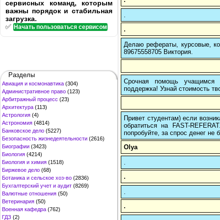
сервисных команд, которым
важны порядок и стабильная
.
загрузка.
✅
Начать пользоваться сервисом
.
Делаю рефераты, курсовые, ко
89675558705 Виктория.
Разделы
Срочная помощь учащимся в
Авиация и космонавтика
(304)
поддержка! Узнай стоимость тво
Административное право
(123)
Арбитражный процесс
(23)
Архитектура
(113)
Астрология
(4)
Привет студентам) если возник
Астрономия
(4814)
обратиться на FAST-REFERAT
Банковское дело
(5227)
попробуйте, за спрос денег не б
Безопасность жизнедеятельности
(2616)
Olya
Биографии
(3423)
Биология
(4214)
.
Биология и химия
(1518)
Биржевое дело
(68)
.
Ботаника и сельское хоз-во
(2836)
Бухгалтерский учет и аудит
(8269)
.
Валютные отношения
(50)
Ветеринария
(50)
.
Военная кафедра
(762)
ГДЗ
(2)