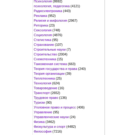
Психология
(8692)
психология, педагогика
(4121)
Радиоэлектроника
(443)
Реклама
(952)
Религия и мифология
(2967)
Риторика
(23)
Сексология
(748)
Социология
(4876)
Статистика
(95)
Страхование
(107)
Строительные науки
(7)
Строительство
(2004)
Схемотехника
(15)
Таможенная система
(663)
Теория государства и права
(240)
Теория организации
(39)
Теплотехника
(25)
Технология
(624)
Товароведение
(16)
Транспорт
(2652)
Трудовое право
(136)
Туризм
(90)
Уголовное право и процесс
(406)
Управление
(95)
Управленческие науки
(24)
Физика
(3462)
Физкультура и спорт
(4482)
Философия
(7216)