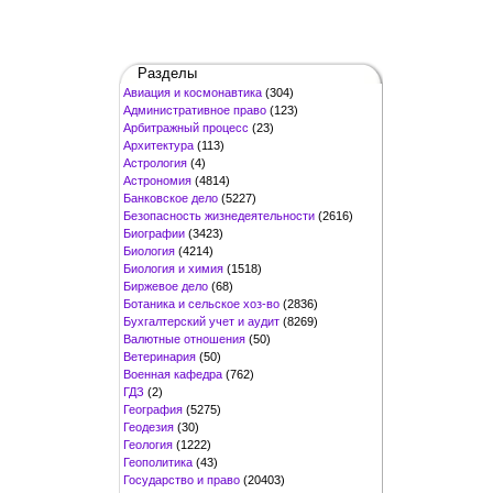
Разделы
Авиация и космонавтика
(304)
Административное право
(123)
Арбитражный процесс
(23)
Архитектура
(113)
Астрология
(4)
Астрономия
(4814)
Банковское дело
(5227)
Безопасность жизнедеятельности
(2616)
Биографии
(3423)
Биология
(4214)
Биология и химия
(1518)
Биржевое дело
(68)
Ботаника и сельское хоз-во
(2836)
Бухгалтерский учет и аудит
(8269)
Валютные отношения
(50)
Ветеринария
(50)
Военная кафедра
(762)
ГДЗ
(2)
География
(5275)
Геодезия
(30)
Геология
(1222)
Геополитика
(43)
Государство и право
(20403)