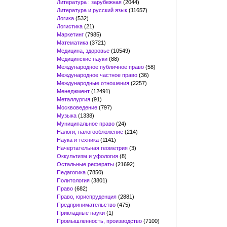
Литература : зарубежная
(2044)
Литература и русский язык
(11657)
Логика
(532)
Логистика
(21)
Маркетинг
(7985)
Математика
(3721)
Медицина, здоровье
(10549)
Медицинские науки
(88)
Международное публичное право
(58)
Международное частное право
(36)
Международные отношения
(2257)
Менеджмент
(12491)
Металлургия
(91)
Москвоведение
(797)
Музыка
(1338)
Муниципальное право
(24)
Налоги, налогообложение
(214)
Наука и техника
(1141)
Начертательная геометрия
(3)
Оккультизм и уфология
(8)
Остальные рефераты
(21692)
Педагогика
(7850)
Политология
(3801)
Право
(682)
Право, юриспруденция
(2881)
Предпринимательство
(475)
Прикладные науки
(1)
Промышленность, производство
(7100)