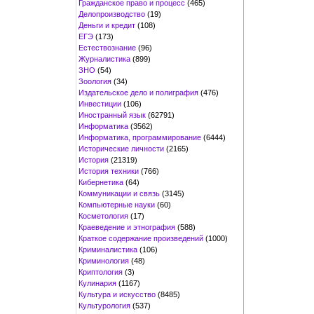
Гражданское право и процесс
(465)
Делопроизводство
(19)
Деньги и кредит
(108)
ЕГЭ
(173)
Естествознание
(96)
Журналистика
(899)
ЗНО
(54)
Зоология
(34)
Издательское дело и полиграфия
(476)
Инвестиции
(106)
Иностранный язык
(62791)
Информатика
(3562)
Информатика, программирование
(6444)
Исторические личности
(2165)
История
(21319)
История техники
(766)
Кибернетика
(64)
Коммуникации и связь
(3145)
Компьютерные науки
(60)
Косметология
(17)
Краеведение и этнография
(588)
Краткое содержание произведений
(1000)
Криминалистика
(106)
Криминология
(48)
Криптология
(3)
Кулинария
(1167)
Культура и искусство
(8485)
Культурология
(537)