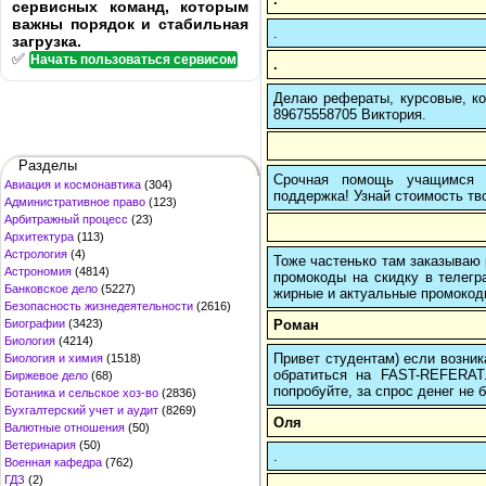
сервисных команд, которым
важны порядок и стабильная
.
загрузка.
✅
Начать пользоваться сервисом
.
Делаю рефераты, курсовые, ко
89675558705 Виктория.
Разделы
Срочная помощь учащимся в
Авиация и космонавтика
(304)
поддержка! Узнай стоимость тво
Административное право
(123)
Арбитражный процесс
(23)
Архитектура
(113)
Астрология
(4)
Тоже частенько там заказываю 
Астрономия
(4814)
промокоды на скидку в телегр
Банковское дело
(5227)
жирные и актуальные промокоды
Безопасность жизнедеятельности
(2616)
Роман
Биографии
(3423)
Биология
(4214)
Привет студентам) если возник
Биология и химия
(1518)
обратиться на FAST-REFERAT
Биржевое дело
(68)
попробуйте, за спрос денег не б
Ботаника и сельское хоз-во
(2836)
Бухгалтерский учет и аудит
(8269)
Оля
Валютные отношения
(50)
Ветеринария
(50)
.
Военная кафедра
(762)
ГДЗ
(2)