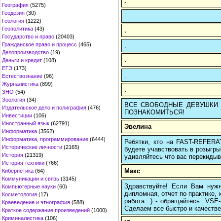
.
География
(5275)
Геодезия
(30)
.
Геология
(1222)
Геополитика
(43)
.
Государство и право
(20403)
Гражданское право и процесс
(465)
.
Делопроизводство
(19)
.
Деньги и кредит
(108)
ЕГЭ
(173)
.
Естествознание
(96)
Журналистика
(899)
.
ЗНО
(54)
Зоология
(34)
ВСЕ СВОБОДНЫЕ ДЕВУШКИ ТВ
Издательское дело и полиграфия
(476)
ПОЗНАКОМИТЬСЯ!
Инвестиции
(106)
Иностранный язык
(62791)
Эвелина
Информатика
(3562)
Информатика, программирование
(6444)
Ребятки, кто на FAST-REFERAT
Исторические личности
(2165)
будете учавствовать в розыгрыш
История
(21319)
удивляйтесь что вас перекидыва
История техники
(766)
Макс
Кибернетика
(64)
Коммуникации и связь
(3145)
Здравствуйте! Если Вам нуж
Компьютерные науки
(60)
дипломная, отчет по практике,
Косметология
(17)
работа...) - обращайтесь: VS
Краеведение и этнография
(588)
Сделаем все быстро и качестве
Краткое содержание произведений
(1000)
Криминалистика
(106)