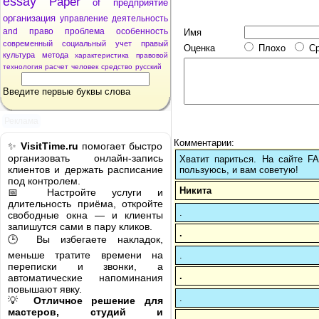
essay
Paper
of
предприятие
организация
управление
деятельность
and
право
проблема
особенность
Имя
современный
социальный
учет
правый
Оценка
Плохо
С
культура
метода
характеристика
правовой
технология
расчет
человек
средство
русский
Введите первые буквы слова
Реклама
Комментарии:
✨
VisitTime.ru
помогает быстро
организовать онлайн-запись
Хватит париться. На сайте 
клиентов и держать расписание
пользуюсь, и вам советую!
под контролем.
Никита
📅 Настройте услуги и
длительность приёма, откройте
.
свободные окна — и клиенты
запишутся сами в пару кликов.
.
🕒 Вы избегаете накладок,
меньше тратите времени на
.
переписки и звонки, а
.
автоматические напоминания
повышают явку.
.
💡
Отличное решение для
мастеров, студий и
.