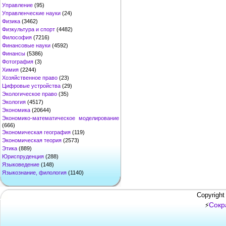
Управление
(95)
Управленческие науки
(24)
Физика
(3462)
Физкультура и спорт
(4482)
Философия
(7216)
Финансовые науки
(4592)
Финансы
(5386)
Фотография
(3)
Химия
(2244)
Хозяйственное право
(23)
Цифровые устройства
(29)
Экологическое право
(35)
Экология
(4517)
Экономика
(20644)
Экономико-математическое моделирование
(666)
Экономическая география
(119)
Экономическая теория
(2573)
Этика
(889)
Юриспруденция
(288)
Языковедение
(148)
Языкознание, филология
(1140)
Copyright
Сокр
⚡