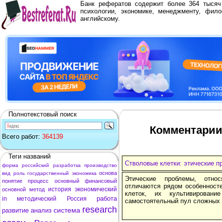
Банк рефератов содержит более 364 тыся
психологии, экономике, менеджменту, фило
английскому.
Полнотекстовый поиск
Комментарии 
Всего работ:
364139
Теги названий
Стволовые клетки: этические 
форма
российский
разработка
производство
основа
вид
роль
государственный
экономика
Этические проблемы, отно
понятие
процесс
основный
финансовый
отличаются рядом особенност
история
экономический
основной
метод
клеток, их культивировани
работа
in
методический
Россия
самостоятельный пул сложных 
research
система
развитие
анализ