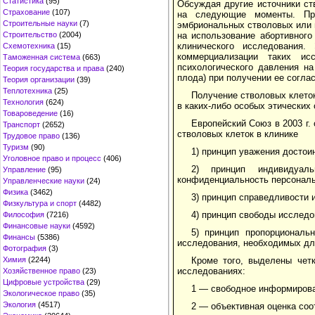
Статистика
(95)
Обсуждая другие источники ст
Страхование
(107)
на следующие моменты. При
Строительные науки
(7)
эмбриональных стволовых или 
на использование абортивного
Строительство
(2004)
клинического исследования.
Схемотехника
(15)
коммерциализации таких ис
Таможенная система
(663)
психологического давления н
Теория государства и права
(240)
плода) при получении ее согла
Теория организации
(39)
Теплотехника
(25)
Получение стволовых клеток 
Технология
(624)
в каких-либо особых этических 
Товароведение
(16)
Европейский Союз в 2003 г.
Транспорт
(2652)
стволовых клеток в клинике
Трудовое право
(136)
Туризм
(90)
1) принцип уважения достои
Уголовное право и процесс
(406)
2) принцип индивидуаль
Управление
(95)
конфиденциальность персональ
Управленческие науки
(24)
Физика
(3462)
3) принцип справедливости 
Физкультура и спорт
(4482)
4) принцип свободы исследо
Философия
(7216)
Финансовые науки
(4592)
5) принцип пропорциональ
Финансы
(5386)
исследования, необходимых дл
Фотография
(3)
Кроме того, выделены чет
Химия
(2244)
исследованиях:
Хозяйственное право
(23)
Цифровые устройства
(29)
1 — свободное информирова
Экологическое право
(35)
Экология
(4517)
2 — объективная оценка соо