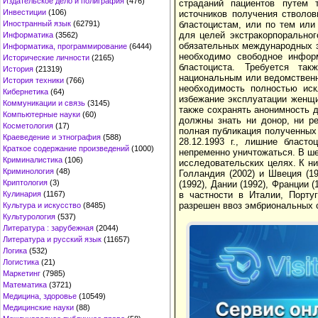
Издательское дело и полиграфия
(476)
страданий пациентов путем 
Инвестиции
(106)
источников получения стволо
Иностранный язык
(62791)
бластоцистам, или по тем или
для целей экстракорпоральног
Информатика
(3562)
обязательных международных э
Информатика, программирование
(6444)
необходимо свободное информ
Исторические личности
(2165)
бластоциста. Требуется та
История
(21319)
национальным или ведомственн
История техники
(766)
необходимость полностью иск
Кибернетика
(64)
избежание эксплуатации женщи
Коммуникации и связь
(3145)
также сохранять анонимность д
Компьютерные науки
(60)
должны знать ни донор, ни ре
Косметология
(17)
полная публикация полученных
Краеведение и этнография
(588)
28.12.1993 г., лишние бласт
Краткое содержание произведений
(1000)
непременно уничтожаться. В ш
Криминалистика
(106)
исследовательских целях. К ним
Криминология
(48)
Голландия (2002) и Швеция (1
Криптология
(3)
(1992), Дании (1992), Франции 
Кулинария
(1167)
в частности в Италии, Порту
разрешен ввоз эмбриональных 
Культура и искусство
(8485)
Культурология
(537)
Литература : зарубежная
(2044)
Литература и русский язык
(11657)
Логика
(532)
Логистика
(21)
Маркетинг
(7985)
Математика
(3721)
Медицина, здоровье
(10549)
Медицинские науки
(88)