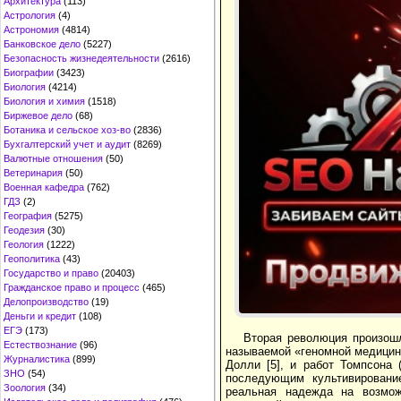
Архитектура
(113)
Астрология
(4)
Астрономия
(4814)
Банковское дело
(5227)
Безопасность жизнедеятельности
(2616)
Биографии
(3423)
Биология
(4214)
Биология и химия
(1518)
Биржевое дело
(68)
Ботаника и сельское хоз-во
(2836)
Бухгалтерский учет и аудит
(8269)
Валютные отношения
(50)
Ветеринария
(50)
Военная кафедра
(762)
ГДЗ
(2)
География
(5275)
Геодезия
(30)
Геология
(1222)
Геополитика
(43)
Государство и право
(20403)
Гражданское право и процесс
(465)
Делопроизводство
(19)
Деньги и кредит
(108)
ЕГЭ
(173)
Вторая революция произошл
Естествознание
(96)
называемой «геномной медицин
Журналистика
(899)
Долли [5], и работ Томпсона 
ЗНО
(54)
последующим культивирование
Зоология
(34)
реальная надежда на возмож