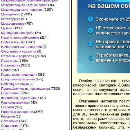
Международное публичное право
(58)
Международное частное право
(36)
Международные отношения
(2257)
Менеджмент
(12491)
Металлургия
(91)
Москвоведение
(797)
Музыка
(1338)
Муниципальное право
(24)
Налоги, налогообложение
(214)
Наука и техника
(1141)
Начертательная геометрия
(3)
Оккультизм и уфология
(8)
Остальные рефераты
(21692)
Педагогика
(7850)
Политология
(3801)
Право
(682)
Право, юриспруденция
(2881)
Предпринимательство
(475)
Особое значение как в нау
Прикладные науки
(1)
классической методике Я.Вил
Промышленность, производство
(7100)
ооцит, с последующим выращ
Психология
(8692)
плюрипотентные стволовые кле
психология, педагогика
(4121)
Описанная методика практ
Радиоэлектроника
(443)
тайного применения полученны
Реклама
(952)
мира и отнесено к категории 
Религия и мифология
(2967)
для изучения механизма репр
Риторика
(23)
счете, репрограммирование с
Сексология
(748)
аутологичных полипотентных 
Социология
(4876)
безнадежных больных. Это, н