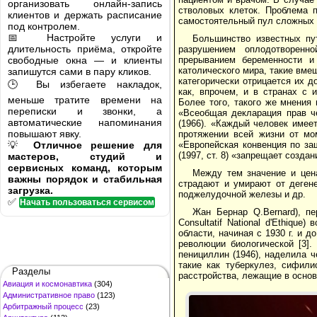
организовать онлайн-запись
стволовых клеток. Проблема п
клиентов и держать расписание
самостоятельный пул сложных 
под контролем.
📅 Настройте услуги и
Большинство известных пу
длительность приёма, откройте
разрушением оплодотворенн
свободные окна — и клиенты
прерыванием беременности и 
католического мира, такие вме
запишутся сами в пару кликов.
категорически отрицается их 
🕒 Вы избегаете накладок,
как, впрочем, и в странах с 
меньше тратите времени на
Более того, такого же мнения
переписки и звонки, а
«Всеобщая декларация прав че
автоматические напоминания
(1966). «Каждый человек имее
повышают явку.
протяжении всей жизни от мом
💡
Отличное решение для
«Европейская конвенция по за
(1997, ст. 8) «запрещает созда
мастеров, студий и
сервисных команд, которым
Между тем значение и цен
важны порядок и стабильная
страдают и умирают от дегене
загрузка.
поджелудочной железы и др.
✅
Начать пользоваться сервисом
Жан Бернар Q.Bernard), пе
Consultatif National d'Ethiqu
области, начиная с 1930 г. и 
революции биологической [3]
пенициллин (1946), наделила 
такие как туберкулез, сифили
Разделы
расстройства, лежащие в осно
Авиация и космонавтика
(304)
Административное право
(123)
Арбитражный процесс
(23)