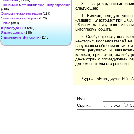
Экономика
(20644)
3 — защита здоровья пацие
Экономико-математическое моделирование
следующее:
(666)
Экономическая география
(119)
1. Видимо, следует усове
Экономическая теория
(2573)
«лишних» бластоцист при ЭКО.
Этика
(889)
образом для изучения механи
Юриспруденция
(288)
цитоплазмы ооцита.
Языковедение
(148)
2. Особую тревогу вызывает
Языкознание, филология
(1140)
некоторых исследователей на 
нарушением общепринятых эти
готов регулярно и внимател
клеткам, привлекая, если буд
даже стран с последующей пе
для окончательного решения.
Журнал «Ремедиум», №9, 20
Имя
Оценка
Плохо
С