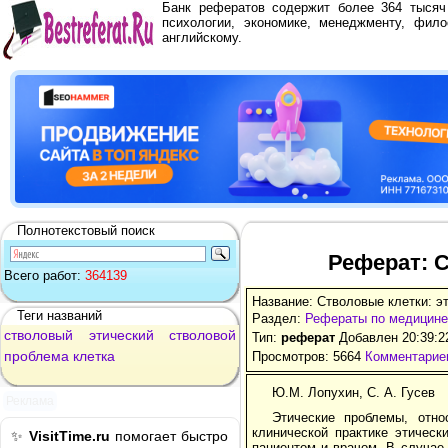
Банк рефератов содержит более 364 тыся
психологии, экономике, менеджменту, фило
английскому.
Полнотекстовый поиск
Реферат: 
Всего работ:
364139
Название: Стволовые клетки: э
Теги названий
Раздел:
Рефераты по медицине
стволовый
этический
стволовой
Тип:
реферат
Добавлен 20:39:2
проблема
клетка
Просмотров: 5664
Комментариев
Ю.М. Лопухин, С. А. Гусев
Реклама
Этические проблемы, отн
клинической практике этичес
✨
VisitTime.ru
помогает быстро
пациентом и врачом. В случае