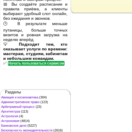
📅 Вы создаёте расписание и
правила приёма, а клиенты
выбирают удобный слот онлайн,
без ожидания и звонков.
🕒 В результате меньше
путаницы, больше точных
визитов и ровная загрузка на
неделю вперёд.
💡
Подходит тем, кто
оказывает услуги по времени:
мастерам, студиям, кабинетам
и небольшим командам.
✅
Начать пользоваться сервисом
Разделы
Авиация и космонавтика
(304)
Административное право
(123)
Арбитражный процесс
(23)
Архитектура
(113)
Астрология
(4)
Астрономия
(4814)
Банковское дело
(5227)
Безопасность жизнедеятельности
(2616)