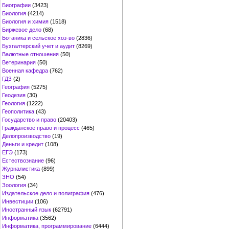
Биографии
(3423)
Биология
(4214)
Биология и химия
(1518)
Биржевое дело
(68)
Ботаника и сельское хоз-во
(2836)
Бухгалтерский учет и аудит
(8269)
Валютные отношения
(50)
Ветеринария
(50)
Военная кафедра
(762)
ГДЗ
(2)
География
(5275)
Геодезия
(30)
Геология
(1222)
Геополитика
(43)
Государство и право
(20403)
Гражданское право и процесс
(465)
Делопроизводство
(19)
Деньги и кредит
(108)
ЕГЭ
(173)
Естествознание
(96)
Журналистика
(899)
ЗНО
(54)
Зоология
(34)
Издательское дело и полиграфия
(476)
Инвестиции
(106)
Иностранный язык
(62791)
Информатика
(3562)
Информатика, программирование
(6444)