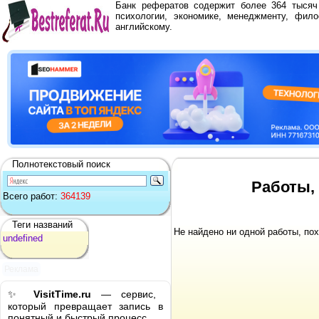
Банк рефератов содержит более 364 тыся
психологии, экономике, менеджменту, фило
английскому.
Полнотекстовый поиск
Работы,
Всего работ:
364139
Теги названий
Не найдено ни одной работы, по
undefined
Реклама
✨
VisitTime.ru
— сервис,
который превращает запись в
понятный и быстрый процесс.