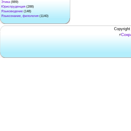
Этика
(889)
Юриспруденция
(288)
Языковедение
(148)
Языкознание, филология
(1140)
Copyright
Сокр
⚡