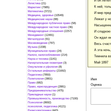
И он лете
Логистика
(21)
К ней, толь
Маркетинг
(7985)
Математика
(3721)
И мир пре
Медицина, здоровье
(10549)
Лежал у но
Медицинские науки
(88)
Международное публичное право
(58)
Насыщенны
Международное частное право
(36)
Международные отношения
(2257)
И сладкою
Менеджмент
(12491)
Он ждал ее
Металлургия
(91)
Москвоведение
(797)
Весь счаст
Музыка
(1338)
А эта ночь
Муниципальное право
(24)
Налоги, налогообложение
(214)
Темнила вз
Наука и техника
(1141)
Май 1897
Начертательная геометрия
(3)
Оккультизм и уфология
(8)
Остальные рефераты
(21692)
Педагогика
(7850)
Политология
(3801)
Имя
Право
(682)
Оценка
Право, юриспруденция
(2881)
Предпринимательство
(475)
Прикладные науки
(1)
Промышленность, производство
(7100)
Психология
(8692)
психология, педагогика
(4121)
Радиоэлектроника
(443)