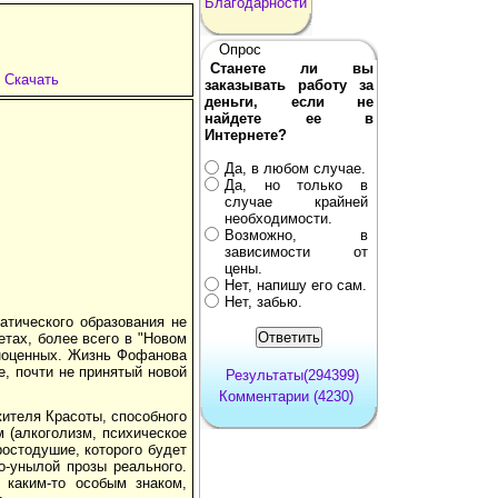
Благодарности
Опрос
Станете ли вы
Скачать
заказывать работу за
деньги, если не
найдете ее в
Интернете?
Да, в любом случае.
Да, но только в
случае крайней
необходимости.
Возможно, в
зависимости от
цены.
Нет, напишу его сам.
Нет, забью.
атического образования не
етах, более всего в "Новом
вноценных. Жизнь Фофанова
, почти не принятый новой
Результаты(294399)
Комментарии (4230)
ителя Красоты, способного
 (алкоголизм, психическое
ростодушие, которого будет
о-унылой прозы реального.
. каким-то особым знаком,