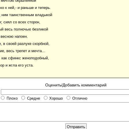
л мечтою окрыленной
ко к ней,- и раньше и теперь.
д ним таинственным владыкой
г, сиял со всех сторон,
й весь полночью безликой
 весною напоен.
, в своей разлуке скорбной,
ие, весь трепет и мечта...
, как сфинкс женоподобный,
ор и жгла его уста.
Оценить/Добавить комментарий
Плохо
Средне
Хорошо
Отлично