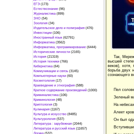
ЕГЭ
(173)
Естествознание
(96)
Журналистика
(899)
ЗНО
(54)
Зоология
(34)
Издательское дело и полиграфия
(476)
Инвестиции
(106)
Иностранный язык
(62791)
Информатика
(3562)
Информатика, программирование
(6444)
Исторические личности
(2165)
Так, Мереж
История
(21319)
высшей степе
История техники
(766)
веков), хотя,
Кибернетика
(64)
борьба двух н
Коммуникации и связь
(3145)
сознающего вс
Компьютерные науки
(60)
Косметология
(17)
Краеведение и этнография
(588)
Пел солове
Краткое содержание произведений
(1000)
Криминалистика
(106)
Зеленый ма
Криминология
(48)
На небесах
Криптология
(3)
Кулинария
(1167)
Алеет кров
Культура и искусство
(8485)
Культурология
(537)
Он был оди
Литература : зарубежная
(2044)
Вступивший
Литература и русский язык
(11657)
Логика
(532)