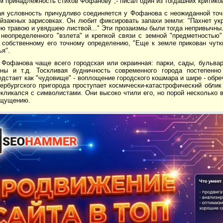
 принадлежность стихов Фофанову",- писал один из тогдашних критико
ая условность причудливо соединяется у Фофанова с неожиданной точ
йзажных зарисовках. Он любит фиксировать запахи земли: "Пахнет укр
ю травою и увядшею листвой..." Эти прозаизмы были тогда непривычны
 неопределенного "взлета" и крепкой связи с земной "предметностью
 собственному его точному определению, "Еще к земле прикован чутк
я".
 Фофанова чаще всего городская или окраинная: парки, сады, бульвар
ны и т.д. Тоскливая будничность современного города постепенно
едстает как "чудовище" - воплощение городского кошмара и шире - обр
ербургского пригорода проступает космически-катастрофический облик
ликался с символистами. Они высоко чтили его, но порой несколько в
ощущению.