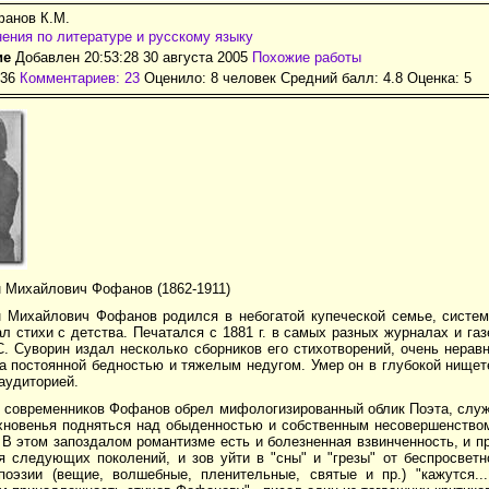
фанов К.М.
ения по литературе и русскому языку
ие
Добавлен 20:53:28 30 августа 2005
Похожие работы
236
Комментариев: 23
Оценило: 8 человек Средний балл: 4.8 Оценка:
5
н Михайлович Фофанов (1862-1911)
н Михайлович Фофанов родился в небогатой купеческой семье, систем
л стихи с детства. Печатался с 1881 г. в самых разных журналах и газ
С. Суворин издал несколько сборников его стихотворений, очень нера
 постоянной бедностью и тяжелым недугом. Умер он в глубокой нищете
аудиторией.
и современников Фофанов обрел мифологизированный облик Поэта, служ
хновенья подняться над обыденностью и собственным несовершенством
 В этом запоздалом романтизме есть и болезненная взвинченность, и п
я следующих поколений, и зов уйти в "сны" и "грезы" от беспросветн
поэзии (вещие, волшебные, пленительные, святые и пр.) "кажутся..