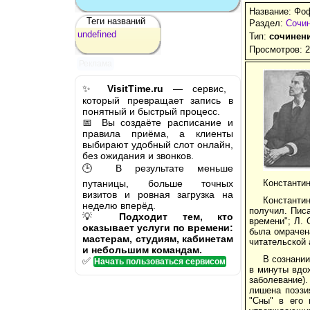
Название: Фо
Теги названий
Раздел:
Сочин
undefined
Тип:
сочинен
Просмотров: 
Реклама
✨
VisitTime.ru
— сервис,
который превращает запись в
понятный и быстрый процесс.
📅 Вы создаёте расписание и
правила приёма, а клиенты
выбирают удобный слот онлайн,
без ожидания и звонков.
🕒 В результате меньше
путаницы, больше точных
Константи
визитов и ровная загрузка на
Константи
неделю вперёд.
получил. Писа
💡
Подходит тем, кто
времени"; Л. 
оказывает услуги по времени:
была омрачена
мастерам, студиям, кабинетам
читательской 
и небольшим командам.
В сознани
✅
Начать пользоваться сервисом
в минуты вдо
заболевание).
лишена поэзи
"Сны" в его 