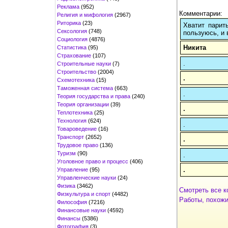
Реклама
(952)
Комментарии:
Религия и мифология
(2967)
Риторика
(23)
Хватит парит
Сексология
(748)
пользуюсь, и 
Социология
(4876)
Никита
Статистика
(95)
Страхование
(107)
.
Строительные науки
(7)
Строительство
(2004)
.
Схемотехника
(15)
Таможенная система
(663)
.
Теория государства и права
(240)
Теория организации
(39)
.
Теплотехника
(25)
Технология
(624)
.
Товароведение
(16)
Транспорт
(2652)
.
Трудовое право
(136)
Туризм
(90)
.
Уголовное право и процесс
(406)
.
Управление
(95)
Управленческие науки
(24)
Физика
(3462)
Смотреть все к
Физкультура и спорт
(4482)
Работы, похожи
Философия
(7216)
Финансовые науки
(4592)
Финансы
(5386)
Фотография
(3)