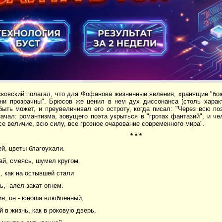
ковский полагал, что для Фофанова жизненные явления, хранящие "бож
ни прозрачны". Брюсов же ценил в нем дух диссонанса (столь харак
 быть может, и преувеличивал его остроту, когда писал: "Через всю п
ачал: романтизма, зовущего поэта укрыться в "гротах фантазий", и ч
е величие, всю силу, все грозное очарование современного мира".
* * *
й, цветы благоухали.
й, смеясь, шумел кругом.
, как на остывшей стали
ь,- алел закат огнем.
н, он - юноша влюбленный,
 в жизнь, как в роковую дверь,