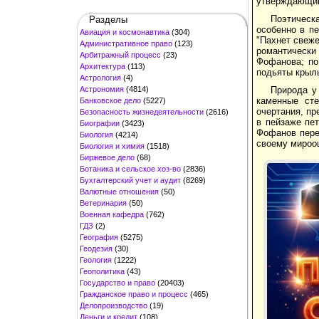
утверждающим
Поэтическ
Разделы
особенно в пе
Авиация и космонавтика
(304)
"Пахнет свеже
Административное право
(123)
романтически
Арбитражный процесс
(23)
Фофанова; по
Архитектура
(113)
подьяты крыль
Астрология
(4)
Астрономия
(4814)
Природа у
каменные сте
Банковское дело
(5227)
очертания, пр
Безопасность жизнедеятельности
(2616)
в пейзаже пет
Биографии
(3423)
Фофанов перек
Биология
(4214)
своему миро
Биология и химия
(1518)
Биржевое дело
(68)
Ботаника и сельское хоз-во
(2836)
Бухгалтерский учет и аудит
(8269)
Валютные отношения
(50)
Ветеринария
(50)
Военная кафедра
(762)
ГДЗ
(2)
География
(5275)
Геодезия
(30)
Геология
(1222)
Геополитика
(43)
Государство и право
(20403)
Гражданское право и процесс
(465)
Делопроизводство
(19)
Деньги и кредит
(108)