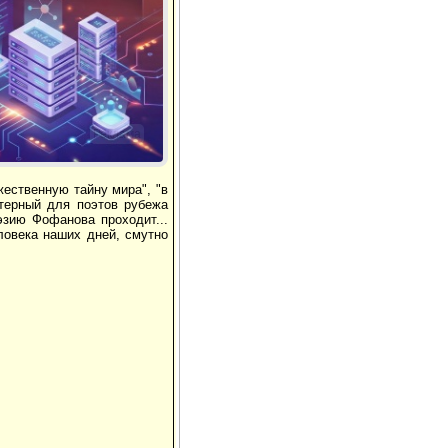
Реклама
ественную тайну мира", "в
терный для поэтов рубежа
оэзию Фофанова проходит...
еловека наших дней, смутно