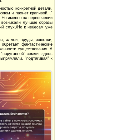
в.
ностью конкретной детали,
опом и пахнет крапивой..."
. Но именно на пересечении
" возникали лучшие образы
ий слух,/Но к небесам уже
ы, аллеи, пруды, решетки,
 обретает фантастические
еченности существования. А
 "поруганной" земли; здесь
ыпрямляли, "подтягивая" к