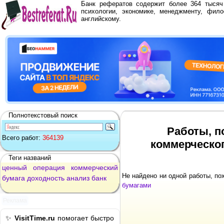
Банк рефератов содержит более 364 тыся
психологии, экономике, менеджменту, фило
английскому.
Полнотекстовый поиск
Работы, п
Всего работ:
364139
коммерческог
Теги названий
ценный
операция
коммерческий
Не найдено ни одной работы, п
бумага
доходность
анализ
банк
бумагами
Реклама
✨
VisitTime.ru
помогает быстро