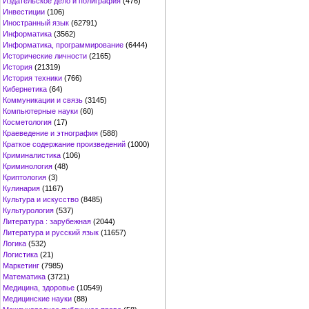
Издательское дело и полиграфия
(476)
Инвестиции
(106)
Иностранный язык
(62791)
Информатика
(3562)
Информатика, программирование
(6444)
Исторические личности
(2165)
История
(21319)
История техники
(766)
Кибернетика
(64)
Коммуникации и связь
(3145)
Компьютерные науки
(60)
Косметология
(17)
Краеведение и этнография
(588)
Краткое содержание произведений
(1000)
Криминалистика
(106)
Криминология
(48)
Криптология
(3)
Кулинария
(1167)
Культура и искусство
(8485)
Культурология
(537)
Литература : зарубежная
(2044)
Литература и русский язык
(11657)
Логика
(532)
Логистика
(21)
Маркетинг
(7985)
Математика
(3721)
Медицина, здоровье
(10549)
Медицинские науки
(88)