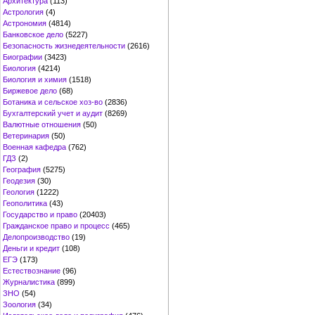
Архитектура
(113)
Астрология
(4)
Астрономия
(4814)
Банковское дело
(5227)
Безопасность жизнедеятельности
(2616)
Биографии
(3423)
Биология
(4214)
Биология и химия
(1518)
Биржевое дело
(68)
Ботаника и сельское хоз-во
(2836)
Бухгалтерский учет и аудит
(8269)
Валютные отношения
(50)
Ветеринария
(50)
Военная кафедра
(762)
ГДЗ
(2)
География
(5275)
Геодезия
(30)
Геология
(1222)
Геополитика
(43)
Государство и право
(20403)
Гражданское право и процесс
(465)
Делопроизводство
(19)
Деньги и кредит
(108)
ЕГЭ
(173)
Естествознание
(96)
Журналистика
(899)
ЗНО
(54)
Зоология
(34)