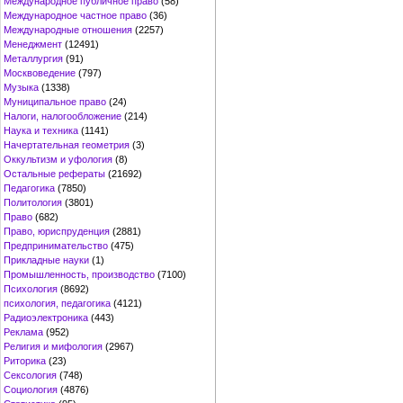
Международное публичное право
(58)
Международное частное право
(36)
Международные отношения
(2257)
Менеджмент
(12491)
Металлургия
(91)
Москвоведение
(797)
Музыка
(1338)
Муниципальное право
(24)
Налоги, налогообложение
(214)
Наука и техника
(1141)
Начертательная геометрия
(3)
Оккультизм и уфология
(8)
Остальные рефераты
(21692)
Педагогика
(7850)
Политология
(3801)
Право
(682)
Право, юриспруденция
(2881)
Предпринимательство
(475)
Прикладные науки
(1)
Промышленность, производство
(7100)
Психология
(8692)
психология, педагогика
(4121)
Радиоэлектроника
(443)
Реклама
(952)
Религия и мифология
(2967)
Риторика
(23)
Сексология
(748)
Социология
(4876)