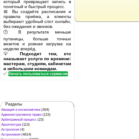
который превращает запись в
понятный и быстрый процесс.
📅 Вы создаёте расписание и
правила приёма, а клиенты
выбирают удобный слот онлайн,
без ожидания и звонков.
🕒 В результате меньше
путаницы, больше точных
визитов и ровная загрузка на
неделю вперёд.
💡
Подходит тем, кто
оказывает услуги по времени:
мастерам, студиям, кабинетам
и небольшим командам.
✅
Начать пользоваться сервисом
Разделы
Авиация и космонавтика
(304)
Административное право
(123)
Арбитражный процесс
(23)
Архитектура
(113)
Астрология
(4)
Астрономия
(4814)