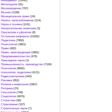
Менеджмент
(12491)
Металлургия
(91)
Москвоведение
(797)
Музыка
(1338)
Муниципальное право
(24)
Налоги, налогообложение
(214)
Наука и техника
(1141)
Начертательная геометрия
(3)
Оккультизм и уфология
(8)
Остальные рефераты
(21692)
Педагогика
(7850)
Политология
(3801)
Право
(682)
Право, юриспруденция
(2881)
Предпринимательство
(475)
Прикладные науки
(1)
Промышленность, производство
(7100)
Психология
(8692)
психология, педагогика
(4121)
Радиоэлектроника
(443)
Реклама
(952)
Религия и мифология
(2967)
Риторика
(23)
Сексология
(748)
Социология
(4876)
Статистика
(95)
Страхование
(107)
Строительные науки
(7)