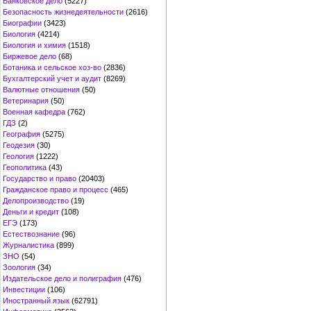
Банковское дело
(5227)
Безопасность жизнедеятельности
(2616)
Биографии
(3423)
Биология
(4214)
Биология и химия
(1518)
Биржевое дело
(68)
Ботаника и сельское хоз-во
(2836)
Бухгалтерский учет и аудит
(8269)
Валютные отношения
(50)
Ветеринария
(50)
Военная кафедра
(762)
ГДЗ
(2)
География
(5275)
Геодезия
(30)
Геология
(1222)
Геополитика
(43)
Государство и право
(20403)
Гражданское право и процесс
(465)
Делопроизводство
(19)
Деньги и кредит
(108)
ЕГЭ
(173)
Естествознание
(96)
Журналистика
(899)
ЗНО
(54)
Зоология
(34)
Издательское дело и полиграфия
(476)
Инвестиции
(106)
Иностранный язык
(62791)