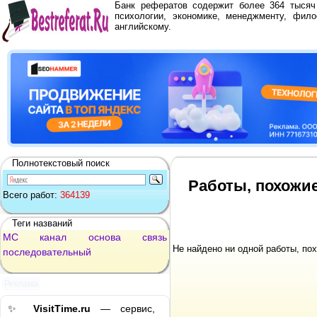
Банк рефератов содержит более 364 тыся
психологии, экономике, менеджменту, фило
английскому.
Полнотекстовый поиск
Работы, похожие
Всего работ:
364139
Теги названий
МС
канал
основа
связь
Не найдено ни одной работы, по
последовательный
Реклама
✨
VisitTime.ru
— сервис,