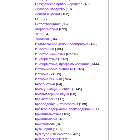
Гражданское право и процесс
(465)
Делопроизводство
(19)
Деньги и кредит
(108)
ЕГЭ
(173)
Естествознание
(96)
Журналистика
(899)
ЗНО
(54)
Зоология
(34)
Издательское дело и полиграфия
(476)
Инвестиции
(106)
Иностранный язык
(62791)
Информатика
(3562)
Информатика, программирование
(6444)
Исторические личности
(2165)
История
(21319)
История техники
(766)
Кибернетика
(64)
Коммуникации и связь
(3145)
Компьютерные науки
(60)
Косметология
(17)
Краеведение и этнография
(588)
Краткое содержание произведений
(1000)
Криминалистика
(106)
Криминология
(48)
Криптология
(3)
Кулинария
(1167)
Культура и искусство
(8485)
Культурология
(537)