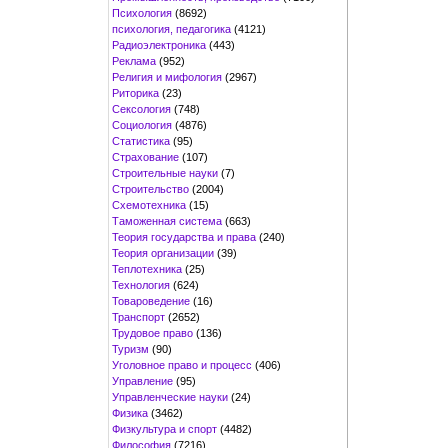
Психология
(8692)
психология, педагогика
(4121)
Радиоэлектроника
(443)
Реклама
(952)
Религия и мифология
(2967)
Риторика
(23)
Сексология
(748)
Социология
(4876)
Статистика
(95)
Страхование
(107)
Строительные науки
(7)
Строительство
(2004)
Схемотехника
(15)
Таможенная система
(663)
Теория государства и права
(240)
Теория организации
(39)
Теплотехника
(25)
Технология
(624)
Товароведение
(16)
Транспорт
(2652)
Трудовое право
(136)
Туризм
(90)
Уголовное право и процесс
(406)
Управление
(95)
Управленческие науки
(24)
Физика
(3462)
Физкультура и спорт
(4482)
Философия
(7216)