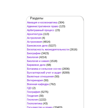
Разделы
Авиация и космонавтика
(304)
Административное право
(123)
Арбитражный процесс
(23)
Архитектура
(113)
Астрология
(4)
Астрономия
(4814)
Банковское дело
(5227)
Безопасность жизнедеятельности
(2616)
Биографии
(3423)
Биология
(4214)
Биология и химия
(1518)
Биржевое дело
(68)
Ботаника и сельское хоз-во
(2836)
Бухгалтерский учет и аудит
(8269)
Валютные отношения
(50)
Ветеринария
(50)
Военная кафедра
(762)
ГДЗ
(2)
География
(5275)
Геодезия
(30)
Геология
(1222)
Геополитика
(43)
Государство и право
(20403)