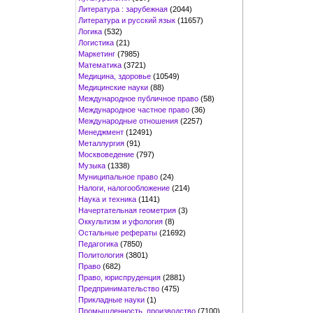
Литература : зарубежная
(2044)
Литература и русский язык
(11657)
Логика
(532)
Логистика
(21)
Маркетинг
(7985)
Математика
(3721)
Медицина, здоровье
(10549)
Медицинские науки
(88)
Международное публичное право
(58)
Международное частное право
(36)
Международные отношения
(2257)
Менеджмент
(12491)
Металлургия
(91)
Москвоведение
(797)
Музыка
(1338)
Муниципальное право
(24)
Налоги, налогообложение
(214)
Наука и техника
(1141)
Начертательная геометрия
(3)
Оккультизм и уфология
(8)
Остальные рефераты
(21692)
Педагогика
(7850)
Политология
(3801)
Право
(682)
Право, юриспруденция
(2881)
Предпринимательство
(475)
Прикладные науки
(1)
Промышленность, производство
(7100)