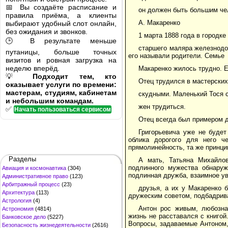
📅 Вы создаёте расписание и
он должен быть большим че
правила приёма, а клиенты
А. Макаренко
выбирают удобный слот онлайн,
без ожидания и звонков.
1 марта 1888 года в городк
🕒 В результате меньше
старшего маляра железнодо
путаницы, больше точных
его называли родители. Семье
визитов и ровная загрузка на
неделю вперёд.
Макаренко жилось трудно. Е
💡
Подходит тем, кто
Отец трудился в мастерских
оказывает услуги по времени:
мастерам, студиям, кабинетам
скудными. Маленький Тося с
и небольшим командам.
жен трудиться.
✅
Начать пользоваться сервисом
Отец всегда был примером д
Григорьевича уже не будет
облика дорогого для него ч
прямолинейность, та же принци
Разделы
А мать, Татьяна Михайло
подлинного мужества обнаруж
Авиация и космонавтика
(304)
подлинная дружба, взаимное ув
Административное право
(123)
Арбитражный процесс
(23)
друзья, а их у Макаренко 
Архитектура
(113)
дружеским советом, подбадрив
Астрология
(4)
Антон рос живым, любозна
Астрономия
(4814)
жизнь не расставался с книгой
Банковское дело
(5227)
Вопросы, задаваемые Антоном,
Безопасность жизнедеятельности
(2616)