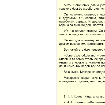
Антон Семёнович давно уже
только в борьбе и действии, «
Он постоянно спешил, спеши
с друзьями. Он спешил, что
перебоями сердца. И друзья, 
борьба за лишний день настоящ
«Он не боялся смерти. Он 
этого периода он так и пишет:
Он никогда и никому не на
другом искренним, настоящим, 
Вот какой это был человек. 
«Советское общество – это
живём в то замечательное врем
жизни и впервые в истории по
ленинизма, мы ведём бой за но
Всю жизнь Макаренко следо
Макаренко творил жизнь. 
принадлежит делам, мыслям, м
1. Т. Г. Кроль. Издательств
2. А. Б. Ложечко «Воспитате