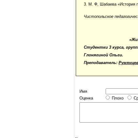
3. М. Ф, Шабаева «История п
Чистопольское педагогичес
«Жи
Студентки 3 курса, груп
Глонягиной Ольги.
Преподаватель:
Румянцев
Имя
Оценка
Плохо
С