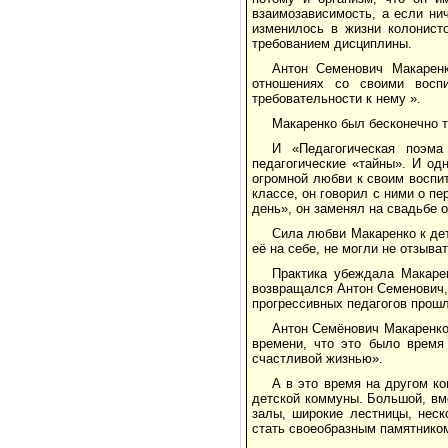
взаимозависимость, а если нич
изменилось в жизни колонист
требованием дисциплины.
Антон Семенович Макаренк
отношениях со своими восп
требовательности к нему ».
Макаренко был бесконечно т
И «Педагогическая поэма
педагогические «тайны». И од
огромной любви к своим воспит
классе, он говорил с ними о п
день», он заменял на свадьбе о
Сила любви Макаренко к де
её на себе, не могли не отзыват
Практика убеждала Макаре
возвращался Антон Семенович, 
прогрессивных педагогов прошл
Антон Семёнович Макаренко 
времени, что это было время
счастливой жизнью».
А в это время на другом к
детской коммуны. Большой, вм
залы, широкие лестницы, нес
стать своеобразным памятнико