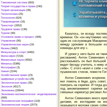
Таможенная система
(663)
Теория государства и права
(240)
Теория организации
(39)
Теплотехника
(25)
Технология
(624)
Товароведение
(16)
Транспорт
(2652)
Трудовое право
(136)
Туризм
(90)
Казалось, он всюду поспева
Уголовное право и процесс
(406)
времени. Он «он неутомимо но
один из сослуживцев Макаренк
Управление
(95)
между уроками в большом ко
Управленческие науки
(24)
команды для игр ».
Физика
(3462)
Физкультура и спорт
(4482)
И уроки у него были не таки
Философия
(7216)
рисование). Антон Семенович 
Финансовые науки
(4592)
рассказывать он был большой 
Финансы
(5386)
ведет беседу учитель, к нему о
Фотография
(3)
себе». С этого «взял к себе »
Химия
(2244)
пушкинских стихов, повести Гог
Хозяйственное право
(23)
Антон Семенович искренне,
Цифровые устройства
(29)
мог помочь в беде, дать совет
Экологическое право
(35)
поиграть на скрипке. И тогда 
Экология
(4517)
под аккомпанемент скрипки з
Экономика
(20644)
смешных карикатур рисовал Ан
Экономико-математическое моделирование
(666)
Антон Семенович много вре
Экономическая география
(119)
делами, их взглядами на во
Экономическая теория
(2573)
оказывался моложе своих собес