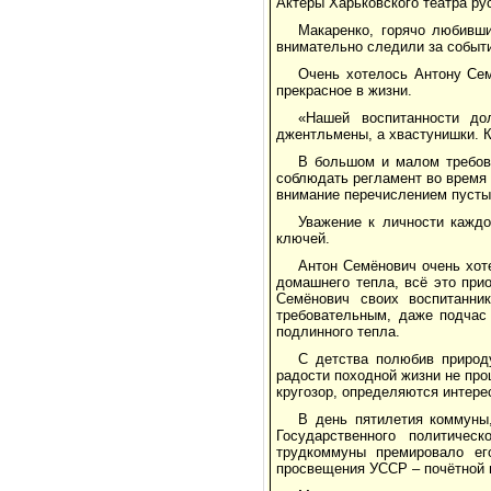
Актёры Харьковского театра ру
Макаренко, горячо любивши
внимательно следили за событ
Очень хотелось Антону Сем
прекрасное в жизни.
«Нашей воспитанности до
джентльмены, а хвастунишки. К
В большом и малом требова
соблюдать регламент во время 
внимание перечислением пусты
Уважение к личности каждо
ключей.
Антон Семёнович очень хоте
домашнего тепла, всё это при
Семёнович своих воспитанни
требовательным, даже подчас
подлинного тепла.
С детства полюбив природ
радости походной жизни не прош
кругозор, определяются интере
В день пятилетия коммуны,
Государственного политиче
трудкоммуны премировало ег
просвещения УССР – почётной 