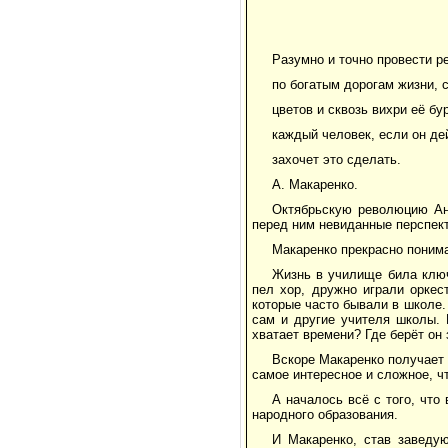
Разумно и точно провести р
по богатым дорогам жизни, 
цветов и сквозь вихри её бу
каждый человек, если он де
захочет это сделать.
А. Макаренко.
Октябрьскую революцию Ан
перед ним невиданные перспек
Макаренко прекрасно понима
Жизнь в училище била ключ
пел хор, дружно играли оркес
которые часто бывали в школе.
сам и другие учителя школы. 
хватает времени? Где берёт он 
Вскоре Макаренко получает 
самое интересное и сложное, ч
А началось всё с того, что
народного образования.
И Макаренко, став заведу