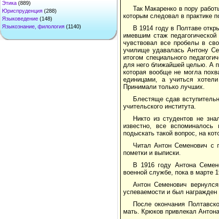
Этика
(889)
Так Макаренко в пору работ
Юриспруденция
(288)
которым следовал в практике 
Языковедение
(148)
Языкознание, филология
(1140)
В 1914 году в Полтаве откр
имевшим стаж педагогической 
чувствовал все пробелы в сво
училище удавалась Антону Сем
итогом специального педагоги
для него ближайшей целью. А п
которая вообще не могла похв
единицами, а учиться хотел
Принимали только лучших.
Блестяще сдав вступительн
учительского института.
Никто из студентов не зна
известно, все вспоминалось 
подыскать такой вопрос, на кот
Читал Антон Семенович с п
пометки и выписки.
В 1916 году Антона Семен
военной службе, пока в марте 1
Антон Семенович вернулся
успеваемости и был награжден
После окончания Полтавско
мать. Крюков привлекал Антона