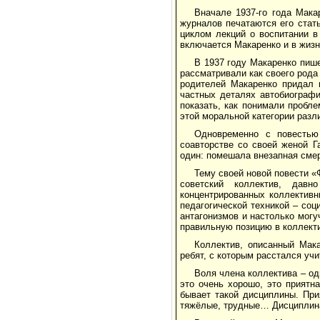
Вначале 1937-го года Мака
журналов печатаются его стат
циклом лекций о воспитании в
включается Макаренко и в жизн
В 1937 году Макаренко пише
рассматривали как своего рода
родителей Макаренко придал 
частных деталях автобиографи
показать, как понимали пробл
этой моральной категории разл
Одновременно с повестью
соавторстве со своей женой Г
один: помешала внезапная смер
Тему своей новой повести «
советский коллектив, дав
концентрированных коллектив
педагогической техникой – со
антагонизмов и настолько могу
правильную позицию в коллект
Коллектив, описанный Мак
ребят, с которым расстался уч
Воля члена коллектива – од
это очень хорошо, это приятн
бывает такой дисциплины. При
тяжёлые, трудные… Дисциплина