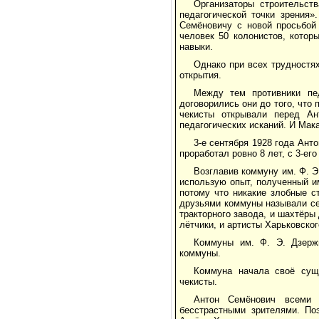
Организаторы строительст
педагогической точки зрения»
Семёновичу с новой просьбой 
человек 50 колонистов, котор
навыки.
Однако при всех трудностях
открытия.
Между тем противники пе
договорились они до того, что
чекисты открывали перед Ан
педагогических исканий. И Ма
3-е сентября 1928 года Ант
проработал ровно 8 лет, с 3-ег
Возглавив коммуну им. Ф. Э
использую опыт, полученный им
потому что никакие злобные с
друзьями коммуны называли себ
тракторного завода, и шахтёры
лётчики, и артисты Харьковско
Коммуны им. Ф. Э. Дзержи
коммуны.
Коммуна начала своё суще
чекисты.
Антон Семёнович всеми 
бесстрастными зрителями. По