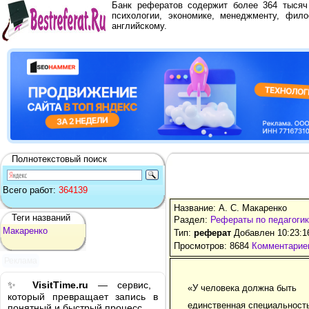
Банк рефератов содержит более 364 тыся
психологии, экономике, менеджменту, фило
английскому.
Полнотекстовый поиск
Всего работ:
364139
Название: А. С. Макаренко
Теги названий
Раздел:
Рефераты по педагоги
Макаренко
Тип:
реферат
Добавлен 10:23:1
Просмотров: 8684
Комментариев
Реклама
✨
VisitTime.ru
— сервис,
«У человека должна быть
который превращает запись в
единственная специальность
понятный и быстрый процесс.