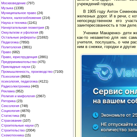
Москвоведение
(797)
учреждений города.
Музыка
(1338)
В 1905 году Антон Семенов
Муниципальное право
(24)
железных дорог. И в речи, с к
Налоги, налогообложение
(214)
непосредственном его участ
Наука и техника
(1141)
заинтересованность в том деле
Начертательная геометрия
(3)
Ученики Макаренко- дети ж
Оккультизм и уфология
(8)
как-то незаметно для них са
Остальные рефераты
(21692)
учителя, послушать, о чем рас
Педагогика
(7850)
ним в снежки, городки и други
Политология
(3801)
Право
(682)
Право, юриспруденция
(2881)
Предпринимательство
(475)
Прикладные науки
(1)
Промышленность, производство
(7100)
Психология
(8692)
психология, педагогика
(4121)
Радиоэлектроника
(443)
Реклама
(952)
Религия и мифология
(2967)
Риторика
(23)
Сексология
(748)
Социология
(4876)
Статистика
(95)
Страхование
(107)
Строительные науки
(7)
Строительство
(2004)
Схемотехника
(15)