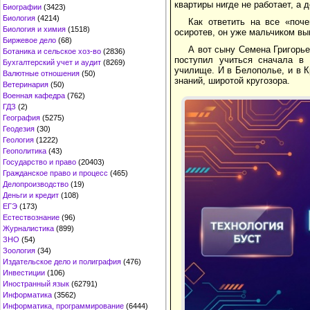
квартиры нигде не работает, а д
Биографии
(3423)
Биология
(4214)
Как ответить на все «поч
Биология и химия
(1518)
осиротев, он уже мальчиком вы
Биржевое дело
(68)
А вот сыну Семена Григорье
Ботаника и сельское хоз-во
(2836)
поступил учиться сначала в 
Бухгалтерский учет и аудит
(8269)
училище. И в Белополье, и в 
Валютные отношения
(50)
знаний, широтой кругозора.
Ветеринария
(50)
Военная кафедра
(762)
ГДЗ
(2)
География
(5275)
Геодезия
(30)
Геология
(1222)
Геополитика
(43)
Государство и право
(20403)
Гражданское право и процесс
(465)
Делопроизводство
(19)
Деньги и кредит
(108)
ЕГЭ
(173)
Естествознание
(96)
Журналистика
(899)
ЗНО
(54)
Зоология
(34)
Издательское дело и полиграфия
(476)
Инвестиции
(106)
Иностранный язык
(62791)
Информатика
(3562)
Информатика, программирование
(6444)