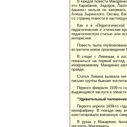
В каждой повести Макаренко
это Карабанов, Задоров, Лапо
башнях» нельзя не запомнить
Алёшу Зырянского, Оксану, Ван
со страниц повести в настоящу
Как и в «Педагогической
педагогические и этические пр
педагогическую статью или ис
интересное.
Повесть была опубликована 
встретили новое произведение 
В споре с Левиным, в кот
показаться на первый взгляд
изображаемому. Макаренко шёл
правде.
Статья Левина вызвала не
письмо группы бывших воспита
Первого февраля 1939-го г
выдающиеся заслуги в области
“Удивительный человечи
Первого апреля 1939-го го
кинофабрику. В поезде ему в
констатировали внезапную сме
В руках у Макаренко была
писатель Макаренко».