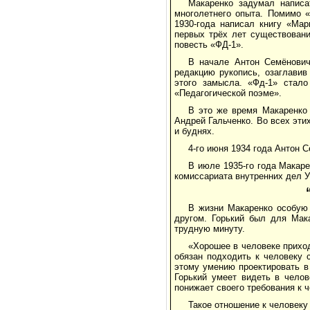
Макаренко задумал написа
многолетнего опыта. Помимо «
1930-года написал книгу «Мар
первых трёх лет существовани
повесть «ФД-1».
В начале Антон Семёнович
редакцию рукопись, озаглавив
этого замысла. «Фд-1» стал
«Педагогической поэме».
В это же время Макаренко
Андрей Гальченко. Во всех этих
и буднях.
4-го июня 1934 года Антон 
В июле 1935-го года Макар
комиссариата внутренних дел У
В жизни Макаренко особую 
другом. Горький был для Мака
трудную минуту.
«Хорошее в человеке приходи
обязан подходить к человеку 
этому умению проектировать в
Горький умеет видеть в челов
понижает своего требования к 
Такое отношение к человеку