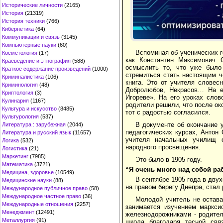
Исторические личности
(2165)
История
(21319)
История техники
(766)
Кибернетика
(64)
Коммуникации и связь
(3145)
Компьютерные науки
(60)
Вспоминая об ученических г
Косметология
(17)
как Константин Максимович 
Краеведение и этнография
(588)
осмыслить то, что уже было
Краткое содержание произведений
(1000)
стремиться стать настоящим ч
Криминалистика
(106)
книга. Это от учителя словес
Криминология
(48)
Добролюбов, Некрасов… На е
Криптология
(3)
Игореве». На его уроках сло
Кулинария
(1167)
родители решили, что после ок
Культура и искусство
(8485)
тот с радостью согласился.
Культурология
(537)
В документе об окончание 
Литература : зарубежная
(2044)
педагогических курсах, Антон
Литература и русский язык
(11657)
учителя начальных училищ 
Логика
(532)
народного просвещения.
Логистика
(21)
Маркетинг
(7985)
Это было в 1905 году.
Математика
(3721)
“Я очень много над собой ра
Медицина, здоровье
(10549)
B сентябре 1905 года в дв
Медицинские науки
(88)
на правом берегу Днепра, стал
Международное публичное право
(58)
Международное частное право
(36)
Молодой учитель не остава
Международные отношения
(2257)
занимается изучением маркси
Менеджмент
(12491)
железнодорожниками - родител
Металлургия
(91)
школа благодаря тесной св