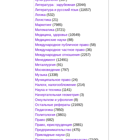
Литература : зарубежная
(2044)
Литература и русский язык
(11657)
Логика
(532)
Логистика
(21)
Маркетинг
(7985)
Математика
(3721)
Медицина, здоровье
(10549)
Медицинские науки
(88)
Международное публичное право
(58)
Международное частное право
(36)
Международные отношения
(2257)
Менеджмент
(12491)
Металлургия
(91)
Москвоведение
(797)
Музыка
(1338)
Муниципальное право
(24)
Налоги, налогообложение
(214)
Наука и техника
(1141)
Начертательная геометрия
(3)
Оккультизм и уфология
(8)
Остальные рефераты
(21692)
Педагогика
(7850)
Политология
(3801)
Право
(682)
Право, юриспруденция
(2881)
Предпринимательство
(475)
Прикладные науки
(1)
Промышленность, производство
(7100)