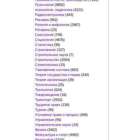
Психология
(8692)
психология, педагогика
(4121)
Радиоэлектроника
(443)
Реклама
(952)
Религия и мифология
(2967)
Риторика
(23)
Сексология
(748)
Социология
(4876)
Статистика
(95)
Страхование
(107)
Строительные науки
(7)
Строительство
(2004)
Схемотехника
(15)
Таможенная система
(663)
Теория государства и права
(240)
Теория организации
(39)
Теплотехника
(25)
Технология
(624)
Товароведение
(16)
Транспорт
(2652)
Трудовое право
(136)
Туризм
(90)
Уголовное право и процесс
(406)
Управление
(95)
Управленческие науки
(24)
Физика
(3462)
Физкультура и спорт
(4482)
Философия
(7216)