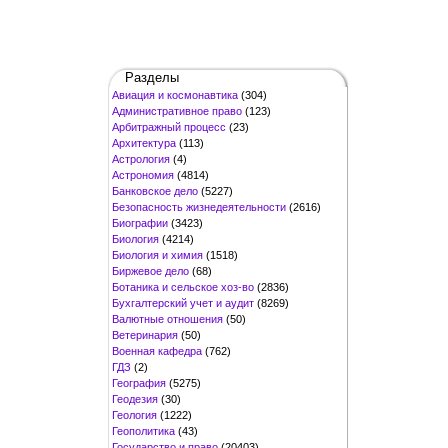
Разделы
Авиация и космонавтика
(304)
Административное право
(123)
Арбитражный процесс
(23)
Архитектура
(113)
Астрология
(4)
Астрономия
(4814)
Банковское дело
(5227)
Безопасность жизнедеятельности
(2616)
Биографии
(3423)
Биология
(4214)
Биология и химия
(1518)
Биржевое дело
(68)
Ботаника и сельское хоз-во
(2836)
Бухгалтерский учет и аудит
(8269)
Валютные отношения
(50)
Ветеринария
(50)
Военная кафедра
(762)
ГДЗ
(2)
География
(5275)
Геодезия
(30)
Геология
(1222)
Геополитика
(43)
Государство и право
(20403)