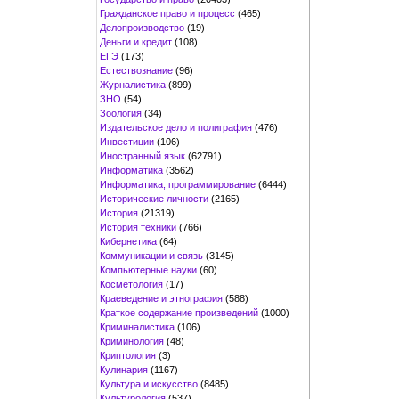
Гражданское право и процесс
(465)
Делопроизводство
(19)
Деньги и кредит
(108)
ЕГЭ
(173)
Естествознание
(96)
Журналистика
(899)
ЗНО
(54)
Зоология
(34)
Издательское дело и полиграфия
(476)
Инвестиции
(106)
Иностранный язык
(62791)
Информатика
(3562)
Информатика, программирование
(6444)
Исторические личности
(2165)
История
(21319)
История техники
(766)
Кибернетика
(64)
Коммуникации и связь
(3145)
Компьютерные науки
(60)
Косметология
(17)
Краеведение и этнография
(588)
Краткое содержание произведений
(1000)
Криминалистика
(106)
Криминология
(48)
Криптология
(3)
Кулинария
(1167)
Культура и искусство
(8485)
Культурология
(537)