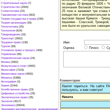
Строительные науки
(7)
по радио 20 февраля 1926 г. 
окончания Великой Отечествен
Строительство
(2004)
25 тонн и занимает три этажа 
Схемотехника
(15)
изящество и монументальная в
Таможенная система
(663)
высокая башня Кремля - Троиц
Теория государства и права
(240)
башнями - Спасской, Троицкой,
Теория организации
(39)
они были из уральских самоцве
Теплотехника
(25)
Технология
(624)
Товароведение
(16)
Транспорт
(2652)
Имя
Трудовое право
(136)
Туризм
(90)
Оценка
Плохо
С
Уголовное право и процесс
(406)
Управление
(95)
Управленческие науки
(24)
Физика
(3462)
Физкультура и спорт
(4482)
Философия
(7216)
Финансовые науки
(4592)
Финансы
(5386)
Комментарии:
Фотография
(3)
Химия
(2244)
Хватит париться. На сайте 
пользуюсь, и вам советую!
Хозяйственное право
(23)
Цифровые устройства
(29)
Никита
Экологическое право
(35)
Экология
(4517)
.
Экономика
(20644)
Экономико-математическое моделирование