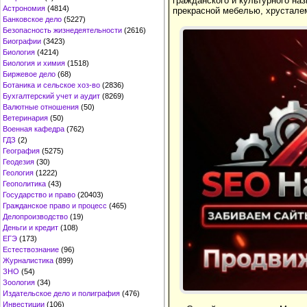
гражданского и культурного на
Астрономия
(4814)
прекрасной мебелью, хрустале
Банковское дело
(5227)
Безопасность жизнедеятельности
(2616)
Биографии
(3423)
Биология
(4214)
Биология и химия
(1518)
Биржевое дело
(68)
Ботаника и сельское хоз-во
(2836)
Бухгалтерский учет и аудит
(8269)
Валютные отношения
(50)
Ветеринария
(50)
Военная кафедра
(762)
ГДЗ
(2)
География
(5275)
Геодезия
(30)
Геология
(1222)
Геополитика
(43)
Государство и право
(20403)
Гражданское право и процесс
(465)
Делопроизводство
(19)
Деньги и кредит
(108)
ЕГЭ
(173)
Естествознание
(96)
Журналистика
(899)
ЗНО
(54)
Зоология
(34)
Издательское дело и полиграфия
(476)
Инвестиции
(106)