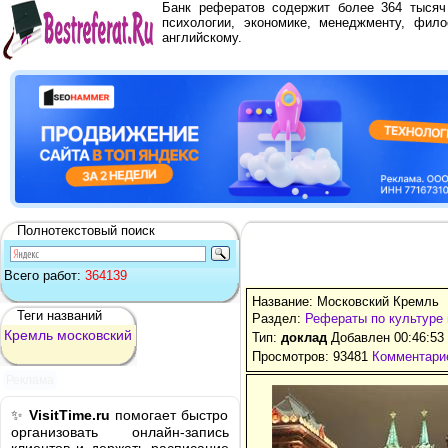
Банк рефератов содержит более 364 тыся
психологии, экономике, менеджменту, фило
английскому.
Полнотекстовый поиск
Всего работ:
364139
Название: Московский Кремль
Теги названий
Раздел:
Рефераты по культуре 
Кремль
московский
Тип:
доклад
Добавлен 00:46:53
Просмотров: 93481
Комментарие
Реклама
✨
VisitTime.ru
помогает быстро
организовать онлайн-запись