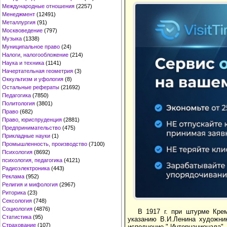
Международные отношения
(2257)
Менеджмент
(12491)
Металлургия
(91)
Москвоведение
(797)
Музыка
(1338)
Муниципальное право
(24)
Налоги, налогообложение
(214)
Наука и техника
(1141)
Начертательная геометрия
(3)
Оккультизм и уфология
(8)
Остальные рефераты
(21692)
Педагогика
(7850)
Политология
(3801)
Право
(682)
Право, юриспруденция
(2881)
Предпринимательство
(475)
Прикладные науки
(1)
Промышленность, производство
(7100)
Психология
(8692)
психология, педагогика
(4121)
Радиоэлектроника
(443)
Реклама
(952)
Религия и мифология
(2967)
Риторика
(23)
Сексология
(748)
Социология
(4876)
В 1917 г. при штурме Кр
Статистика
(95)
указанию В.И.Ленина художни
Страхование
(107)
исполнение " Интернационала"