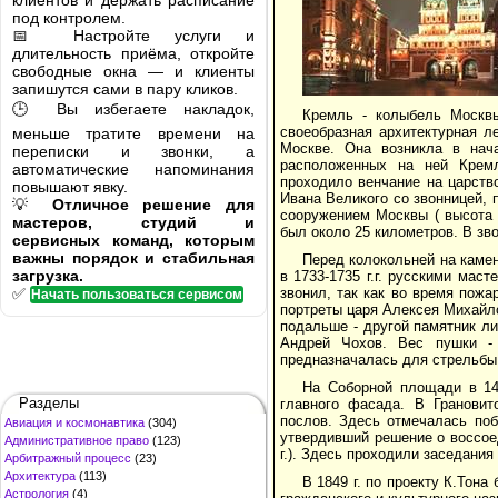
клиентов и держать расписание
под контролем.
📅 Настройте услуги и
длительность приёма, откройте
свободные окна — и клиенты
запишутся сами в пару кликов.
🕒 Вы избегаете накладок,
Кремль - колыбель Москвы
своеобразная архитектурная 
меньше тратите времени на
Москве. Она возникла в нач
переписки и звонки, а
расположенных на ней Кремле
автоматические напоминания
проходило венчание на царств
повышают явку.
Ивана Великого со звонницей, п
💡
Отличное решение для
сооружением Москвы ( высота 
мастеров, студий и
был около 25 километров. В зв
сервисных команд, которым
важны порядок и стабильная
Перед колокольней на камен
загрузка.
в 1733-1735 г.г. русскими мас
✅
звонил, так как во время пожа
Начать пользоваться сервисом
портреты царя Алексея Михайло
подальше - другой памятник ли
Андрей Чохов. Вес пушки -
предназначалась для стрельбы 
На Соборной площади в 149
Разделы
главного фасада. В Грановит
послов. Здесь отмечалась поб
Авиация и космонавтика
(304)
утвердивший решение о воссоед
Административное право
(123)
г.). Здесь проходили заседани
Арбитражный процесс
(23)
Архитектура
(113)
В 1849 г. по проекту К.Тон
Астрология
(4)