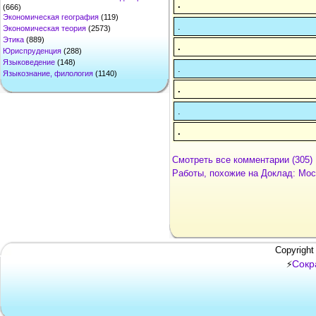
.
(666)
Экономическая география
(119)
.
Экономическая теория
(2573)
Этика
(889)
.
Юриспруденция
(288)
Языковедение
(148)
.
Языкознание, филология
(1140)
.
.
.
Смотреть все комментарии (305)
Работы, похожие на Доклад: Мо
Copyright
Сокр
⚡