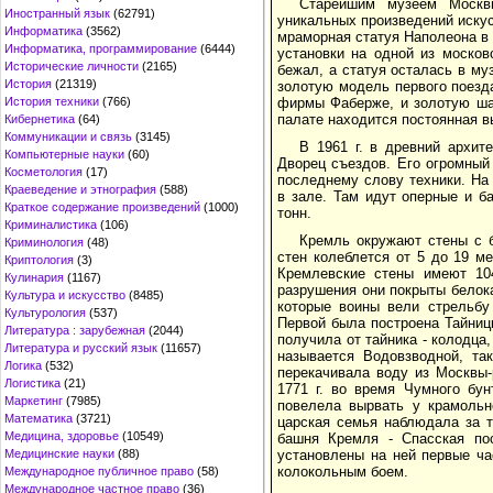
Старейшим музеем Москв
Иностранный язык
(62791)
уникальных произведений искус
Информатика
(3562)
мраморная статуя Наполеона в 
Информатика, программирование
(6444)
установки на одной из моско
Исторические личности
(2165)
бежал, а статуя осталась в му
История
(21319)
золотую модель первого поезд
История техники
(766)
фирмы Фаберже, и золотую ша
палате находится постоянная в
Кибернетика
(64)
Коммуникации и связь
(3145)
В 1961 г. в древний архит
Компьютерные науки
(60)
Дворец съездов. Его огромный
Косметология
(17)
последнему слову техники. На
Краеведение и этнография
(588)
в зале. Там идут оперные и б
Краткое содержание произведений
(1000)
тонн.
Криминалистика
(106)
Кремль окружают стены с 
Криминология
(48)
стен колеблется от 5 до 19 м
Криптология
(3)
Кремлевские стены имеют 104
Кулинария
(1167)
разрушения они покрыты белок
Культура и искусство
(8485)
которые воины вели стрельбу
Культурология
(537)
Первой была построена Тайниц
Литература : зарубежная
(2044)
получила от тайника - колодца
Литература и русский язык
(11657)
называется Водовзводной, та
Логика
(532)
перекачивала воду из Москвы-
Логистика
(21)
1771 г. во время Чумного бун
Маркетинг
(7985)
повелела вырвать у крамольн
Математика
(3721)
царская семья наблюдала за 
Медицина, здоровье
(10549)
башня Кремля - Спасская по
Медицинские науки
(88)
установлены на ней первые ч
колокольным боем.
Международное публичное право
(58)
Международное частное право
(36)