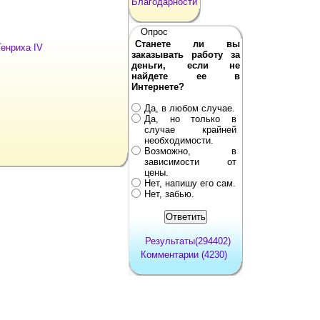
Благодарности
Опрос
Станете ли вы
енриха IV
заказывать работу за
деньги, если не
найдете ее в
Интернете?
Да, в любом случае.
Да, но только в
случае крайней
необходимости.
Возможно, в
зависимости от
цены.
Нет, напишу его сам.
Нет, забью.
Результаты(294402)
Комментарии (4230)