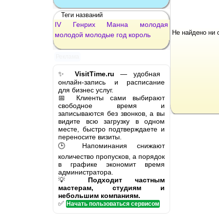
Теги названий
IV
Генрих
Манна
молодая
Не найдено ни 
молодой
молодые
год
король
Реклама
✨
VisitTime.ru
— удобная
онлайн-запись и расписание
для бизнес услуг.
📅 Клиенты сами выбирают
свободное время и
записываются без звонков, а вы
видите всю загрузку в одном
месте, быстро подтверждаете и
переносите визиты.
🕒 Напоминания снижают
количество пропусков, а порядок
в графике экономит время
администратора.
💡
Подходит частным
мастерам, студиям и
небольшим компаниям.
✅
Начать пользоваться сервисом