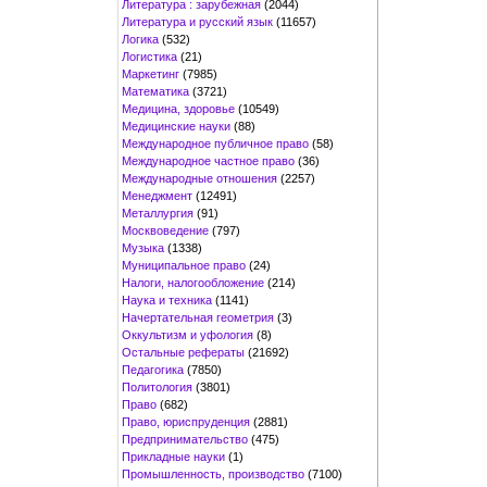
Литература : зарубежная
(2044)
Литература и русский язык
(11657)
Логика
(532)
Логистика
(21)
Маркетинг
(7985)
Математика
(3721)
Медицина, здоровье
(10549)
Медицинские науки
(88)
Международное публичное право
(58)
Международное частное право
(36)
Международные отношения
(2257)
Менеджмент
(12491)
Металлургия
(91)
Москвоведение
(797)
Музыка
(1338)
Муниципальное право
(24)
Налоги, налогообложение
(214)
Наука и техника
(1141)
Начертательная геометрия
(3)
Оккультизм и уфология
(8)
Остальные рефераты
(21692)
Педагогика
(7850)
Политология
(3801)
Право
(682)
Право, юриспруденция
(2881)
Предпринимательство
(475)
Прикладные науки
(1)
Промышленность, производство
(7100)