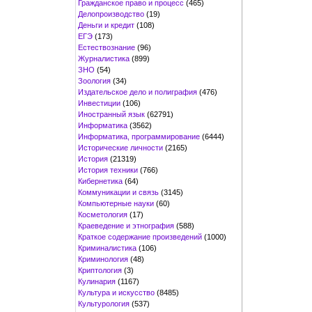
Гражданское право и процесс
(465)
Делопроизводство
(19)
Деньги и кредит
(108)
ЕГЭ
(173)
Естествознание
(96)
Журналистика
(899)
ЗНО
(54)
Зоология
(34)
Издательское дело и полиграфия
(476)
Инвестиции
(106)
Иностранный язык
(62791)
Информатика
(3562)
Информатика, программирование
(6444)
Исторические личности
(2165)
История
(21319)
История техники
(766)
Кибернетика
(64)
Коммуникации и связь
(3145)
Компьютерные науки
(60)
Косметология
(17)
Краеведение и этнография
(588)
Краткое содержание произведений
(1000)
Криминалистика
(106)
Криминология
(48)
Криптология
(3)
Кулинария
(1167)
Культура и искусство
(8485)
Культурология
(537)