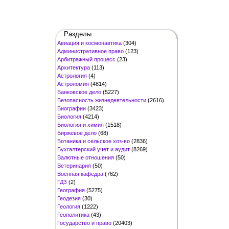
Разделы
Авиация и космонавтика
(304)
Административное право
(123)
Арбитражный процесс
(23)
Архитектура
(113)
Астрология
(4)
Астрономия
(4814)
Банковское дело
(5227)
Безопасность жизнедеятельности
(2616)
Биографии
(3423)
Биология
(4214)
Биология и химия
(1518)
Биржевое дело
(68)
Ботаника и сельское хоз-во
(2836)
Бухгалтерский учет и аудит
(8269)
Валютные отношения
(50)
Ветеринария
(50)
Военная кафедра
(762)
ГДЗ
(2)
География
(5275)
Геодезия
(30)
Геология
(1222)
Геополитика
(43)
Государство и право
(20403)