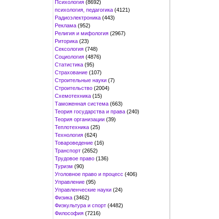
Психология
(8692)
психология, педагогика
(4121)
Радиоэлектроника
(443)
Реклама
(952)
Религия и мифология
(2967)
Риторика
(23)
Сексология
(748)
Социология
(4876)
Статистика
(95)
Страхование
(107)
Строительные науки
(7)
Строительство
(2004)
Схемотехника
(15)
Таможенная система
(663)
Теория государства и права
(240)
Теория организации
(39)
Теплотехника
(25)
Технология
(624)
Товароведение
(16)
Транспорт
(2652)
Трудовое право
(136)
Туризм
(90)
Уголовное право и процесс
(406)
Управление
(95)
Управленческие науки
(24)
Физика
(3462)
Физкультура и спорт
(4482)
Философия
(7216)