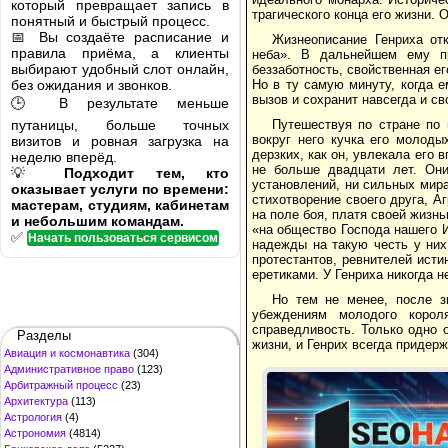
который превращает запись в
трагического конца его жизни.
понятный и быстрый процесс.
📅 Вы создаёте расписание и
Жизнеописание Генриха от
правила приёма, а клиенты
неба». В дальнейшем ему п
выбирают удобный слот онлайн,
беззаботность, свойственная е
без ожидания и звонков.
Но в ту самую минуту, когда е
вызов и сохранит навсегда и с
🕒 В результате меньше
путаницы, больше точных
Путешествуя по стране по 
вокруг него кучка его молод
визитов и ровная загрузка на
дерзких, как он, увлекала его
неделю вперёд.
не больше двадцати лет. Они
💡
Подходит тем, кто
установлений, ни сильных мира
оказывает услуги по времени:
стихотворение своего друга, А
мастерам, студиям, кабинетам
на поле боя, платя своей жизнь
и небольшим командам.
«на общество Господа нашего 
✅
Начать пользоваться сервисом
надежды на такую честь у них
протестантов, ревнителей исти
еретиками. У Генриха никогда 
Но тем не менее, после з
убеждениям молодого корол
справедливость. Только одно 
Разделы
жизни, и Генрих всегда придер
Авиация и космонавтика
(304)
Административное право
(123)
Арбитражный процесс
(23)
Архитектура
(113)
Астрология
(4)
Астрономия
(4814)