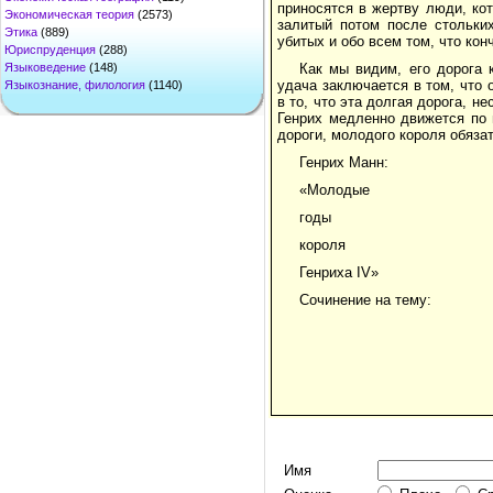
приносятся в жертву люди, ко
Экономическая теория
(2573)
залитый потом после стольких
Этика
(889)
убитых и обо всем том, что кон
Юриспруденция
(288)
Языковедение
(148)
Как мы видим, его дорога 
удача заключается в том, что
Языкознание, филология
(1140)
в то, что эта долгая дорога, н
Генрих медленно движется по 
дороги, молодого короля обяза
Генрих Манн:
«Молодые
годы
короля
Генриха IV»
Сочинение на тему:
Имя