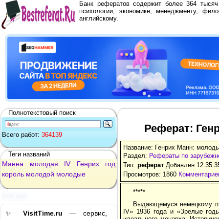
Банк рефератов содержит более 364 тыся
психологии, экономике, менеджменту, фило
английскому.
Полнотекстовый поиск
Реферат: Ген
Всего работ:
364139
Название: Генрих Манн: молоды
Теги названий
Раздел:
Рефераты по зарубежн
Манна
молодая
IV
Генрих
год
Тип:
реферат
Добавлен 12:35:3
король
молодой
молодые
Просмотров: 1860
Комментариев
*****
Реклама
Выдающемуся немецкому пи
IV» 1936 года и «Зрелые годы
✨
VisitTime.ru
— сервис,
идеального монарха. Историче