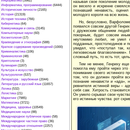
Информатика
(3562)
называя свое поколение молод
Информатика, программирование
(6444)
он весело и искренне смеялся
Исторические личности
(2165)
познавший ненависть, оценил
молодого короля на всю жизнь.
История
(21319)
История техники
(766)
Но, безусловно, Варфоломе
Кибернетика
(64)
появился совсем другой Генрих
Коммуникации и связь
(3145)
с дружеским общением людей 
Компьютерные науки
(60)
покорным, будет совсем иным
Косметология
(17)
неутомимо любил, не умел н
Краеведение и этнография
(588)
подданных, простолюдинов и пон
Краткое содержание произведений
(1000)
увидел, что «поступал так, 
Криминалистика
(106)
легковесным благоволением». 
Криминология
(48)
сложный путь, то есть тот, цел
Криптология
(3)
Тем не менее, Генриху еще
Кулинария
(1167)
помогла ему пройти через это 
Культура и искусство
(8485)
понимание своего истинного п
Культурология
(537)
том, что он должен пройти вс
Литература : зарубежная
(2044)
познание ненависти и «ада», 
Литература и русский язык
(11657)
ревнителя истинной веры – ад
Логика
(532)
себя сам. Хитрость становится
Логистика
(21)
Он умело скрывал свои чувства
Маркетинг
(7985)
его истинные чувства: рот скри
Математика
(3721)
Медицина, здоровье
(10549)
Медицинские науки
(88)
Международное публичное право
(58)
Международное частное право
(36)
Международные отношения
(2257)