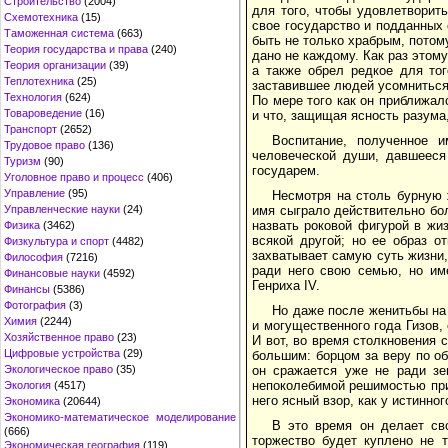
Строительство
(2004)
для того, чтобы удовлетворит
Схемотехника
(15)
свое государство и подданных
Таможенная система
(663)
быть не только храбрым, потом
Теория государства и права
(240)
дано не каждому. Как раз этому
Теория организации
(39)
а также обрел редкое для тог
Теплотехника
(25)
заставившее людей усомниться 
Технология
(624)
По мере того как он приближал
Товароведение
(16)
и что, защищая ясность разума
Транспорт
(2652)
Воспитание, полученное 
Трудовое право
(136)
человеческой души, давшееся 
Туризм
(90)
государем.
Уголовное право и процесс
(406)
Управление
(95)
Несмотря на столь бурную 
Управленческие науки
(24)
имя сыграло действительно бо
назвать роковой фигурой в жи
Физика
(3462)
всякой другой; но ее образ о
Физкультура и спорт
(4482)
захватывает самую суть жизни,
Философия
(7216)
ради него свою семью, но им
Финансовые науки
(4592)
Генриха IV.
Финансы
(5386)
Фотография
(3)
Но даже после женитьбы на 
Химия
(2244)
и могущественного года Гизов, 
Хозяйственное право
(23)
И вот, во время столкновения 
Цифровые устройства
(29)
большим: борцом за веру по о
Экологическое право
(35)
он сражается уже не ради зе
непоколебимой решимостью при
Экология
(4517)
него ясный взор, как у истинног
Экономика
(20644)
Экономико-математическое моделирование
В это время он делает св
(666)
торжество будет куплено не т
Экономическая география
(119)