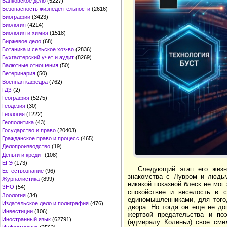
Банковское дело
(5227)
Безопасность жизнедеятельности
(2616)
Биографии
(3423)
Биология
(4214)
Биология и химия
(1518)
Биржевое дело
(68)
Ботаника и сельское хоз-во
(2836)
Бухгалтерский учет и аудит
(8269)
Валютные отношения
(50)
Ветеринария
(50)
Военная кафедра
(762)
ГДЗ
(2)
География
(5275)
Геодезия
(30)
Геология
(1222)
Геополитика
(43)
Государство и право
(20403)
Гражданское право и процесс
(465)
Делопроизводство
(19)
Деньги и кредит
(108)
ЕГЭ
(173)
Следующий этап его жизн
Естествознание
(96)
знакомства с Лувром и людьм
Журналистика
(899)
никакой показной блеск не мог
ЗНО
(54)
спокойствие и веселость в 
Зоология
(34)
единомышленниками, для того,
Издательское дело и полиграфия
(476)
двора. Но тогда он еще не до
Инвестиции
(106)
жертвой предательства и по
Иностранный язык
(62791)
(адмиралу Колиньи) свое сме