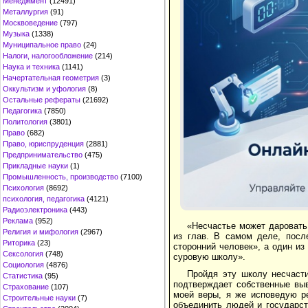
Менеджмент
(12491)
Металлургия
(91)
Москвоведение
(797)
Музыка
(1338)
Муниципальное право
(24)
Налоги, налогообложение
(214)
Наука и техника
(1141)
Начертательная геометрия
(3)
Оккультизм и уфология
(8)
Остальные рефераты
(21692)
Педагогика
(7850)
Политология
(3801)
Право
(682)
Право, юриспруденция
(2881)
Предпринимательство
(475)
Прикладные науки
(1)
Промышленность, производство
(7100)
Психология
(8692)
психология, педагогика
(4121)
Радиоэлектроника
(443)
Реклама
(952)
«Несчастье может даровать 
Религия и мифология
(2967)
из глав. В самом деле, посл
Риторика
(23)
сторонний человек», а один из
Сексология
(748)
суровую школу».
Социология
(4876)
Пройдя эту школу несчаст
Статистика
(95)
подтверждает собственные выв
Страхование
(107)
моей веры, я же исповедую ре
Строительные науки
(7)
объединить людей и государст