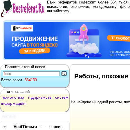
Банк рефератов содержит более 364 тыся
психологии, экономике, менеджменту, фило
английскому.
Полнотекстовый поиск
Работы, похожие 
Всего работ:
364139
Теги названий
технологією
підприємств
систем
Не найдено ни одной работы, по
інформаційні
Реклама
✨
VisitTime.ru
— сервис,