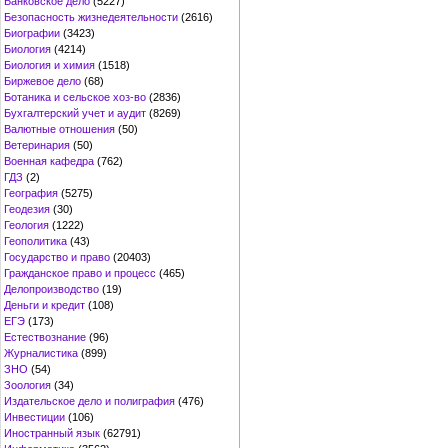
Банковское дело
(5227)
Безопасность жизнедеятельности
(2616)
Биографии
(3423)
Биология
(4214)
Биология и химия
(1518)
Биржевое дело
(68)
Ботаника и сельское хоз-во
(2836)
Бухгалтерский учет и аудит
(8269)
Валютные отношения
(50)
Ветеринария
(50)
Военная кафедра
(762)
ГДЗ
(2)
География
(5275)
Геодезия
(30)
Геология
(1222)
Геополитика
(43)
Государство и право
(20403)
Гражданское право и процесс
(465)
Делопроизводство
(19)
Деньги и кредит
(108)
ЕГЭ
(173)
Естествознание
(96)
Журналистика
(899)
ЗНО
(54)
Зоология
(34)
Издательское дело и полиграфия
(476)
Инвестиции
(106)
Иностранный язык
(62791)