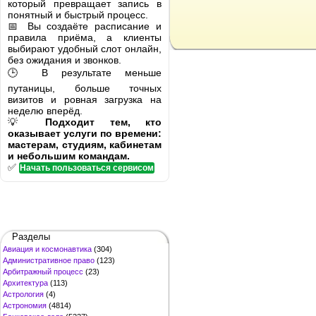
который превращает запись в
понятный и быстрый процесс.
📅 Вы создаёте расписание и
правила приёма, а клиенты
выбирают удобный слот онлайн,
без ожидания и звонков.
🕒 В результате меньше
путаницы, больше точных
визитов и ровная загрузка на
неделю вперёд.
💡
Подходит тем, кто
оказывает услуги по времени:
мастерам, студиям, кабинетам
и небольшим командам.
✅
Начать пользоваться сервисом
Разделы
Авиация и космонавтика
(304)
Административное право
(123)
Арбитражный процесс
(23)
Архитектура
(113)
Астрология
(4)
Астрономия
(4814)