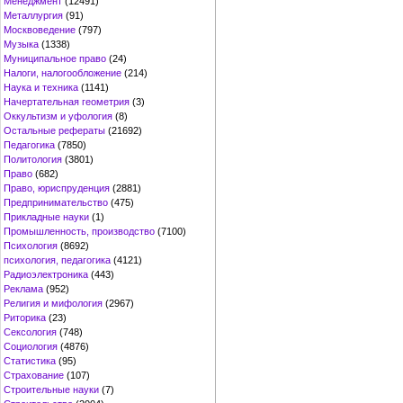
Менеджмент
(12491)
Металлургия
(91)
Москвоведение
(797)
Музыка
(1338)
Муниципальное право
(24)
Налоги, налогообложение
(214)
Наука и техника
(1141)
Начертательная геометрия
(3)
Оккультизм и уфология
(8)
Остальные рефераты
(21692)
Педагогика
(7850)
Политология
(3801)
Право
(682)
Право, юриспруденция
(2881)
Предпринимательство
(475)
Прикладные науки
(1)
Промышленность, производство
(7100)
Психология
(8692)
психология, педагогика
(4121)
Радиоэлектроника
(443)
Реклама
(952)
Религия и мифология
(2967)
Риторика
(23)
Сексология
(748)
Социология
(4876)
Статистика
(95)
Страхование
(107)
Строительные науки
(7)