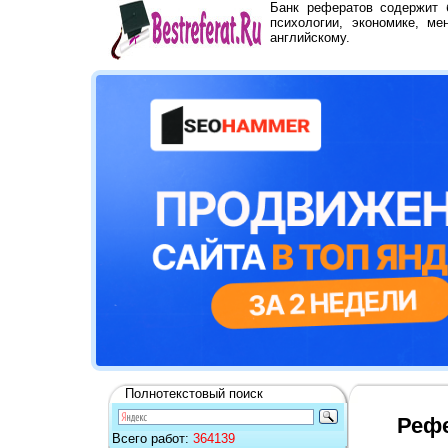
Банк рефератов содержит
психологии, экономике, ме
английскому.
Полнотекстовый поиск
Рефе
Всего работ:
364139