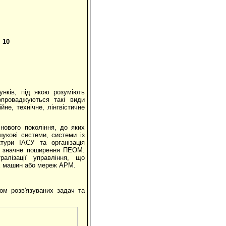
.. 10
унків, під якою розуміють
впроваджуються такі види
йне, технічне, лінгвістичне
нового покоління, до яких
шукові системи, системи із
тури ІАСУ та організація
 є значне поширення ПЕОМ.
алізації управління, що
их машин або мереж АРМ.
гом розв'язуваних задач та