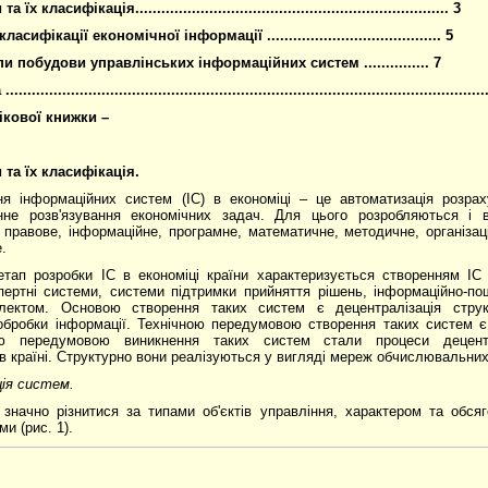
їх класифікація........................................................................ 3
асифікації економічної інформації ........................................ 5
 побудови управлінських інформаційних систем ............... 7
.........................................................................................................
ікової книжки –
 та їх класифікація.
ня інформаційних систем (ІС) в економіці – це автоматизація розрах
не розв'язування економічних задач. Для цього розробляються і 
 правове, інформаційне, програмне, математичне, методичне, організаці
.
тап розробки ІС в економіці країни характеризується створенням ІС 
ертні системи, системи підтримки прийняття рішень, інформаційно-по
лектом. Основою створення таких систем є децентралізація струк
 обробки інформації. Технічною передумовою створення таких систем
ною передумовою виникнення таких систем стали процеси децентр
в країні. Структурно вони реалізуються у вигляді мереж обчислювальн
ія систем.
значно різнитися за типами об'єктів управління, характе­ром та обся
и (рис. 1).