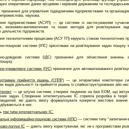
видачі оперативних даних місцевим і керівним державним та господарськи
С
призначені для управління підвідомчими підприємствами та організац
епромислова, наукова.
іння підприємствами (АСУП) — це системи із застосуванням сучасни
х, економіко-математичних та інших методів для розв'язування зад
 діяльністю підприємств.
ння технологічними процесами (АСУ ТП) керують станом технологічних пр
но-пошукові системи (ІПС) орієнтовані на розв'язування задач пошуку і
йно-довідкові системи (ІДС) призначені для обчислення значень
пошуку.
но-управляючі системи (ІУС)
призначені для автоматизованого розв'язу
ідтримки прийняття рішень (СППР)
— це інтерактивні комп'ютерні си
них видів діяльності та прийняття рішень із слабкоструктурованих або не
телект
— це штучні системи, створені людиною на базі ЕОМ, що іміту
чих задач. Створенню інтелектуальних ІС сприяла розробка в теорії 
 моделей, які дають змогу формалізувати конкретні змістовні знання
ідбуваються в них.
ть
три типи інтелектуальних ІС:
уальні інформаційно-пошукові системи (ІІПС)
— системи типу "запитання-в
ово-логічні ІС
— дають змогу користувачам, які. не є програмістами розв