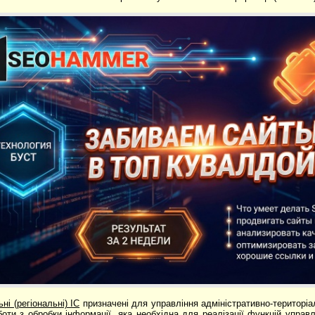
ні (регіональні) ІС
призначені для управління адміні­стративно-територі
оти з обробки інформації, яка необхідна для реалізації функцій управ