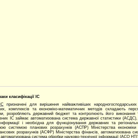
наки класифікації ІС
ІС
призначені для вирішення найважливіших народногосподарських
их, комплексів та економіко-математичних методів складають персп
їни, розробляють державний бюджет та контролюють його виконання 
вних ІС займає автоматизована система державної статистики (АСДС)
 інфор­мації і необхідна для функціонування державних та регіонал
ною системою планових розрахунків (АСПР) Міні­стерства економіки
нсових розра­хунків (АСФР) Міністерства фінансів, автоматизована сис
), автоматизована система обробки науково-технічної інформації (АСО НТІ