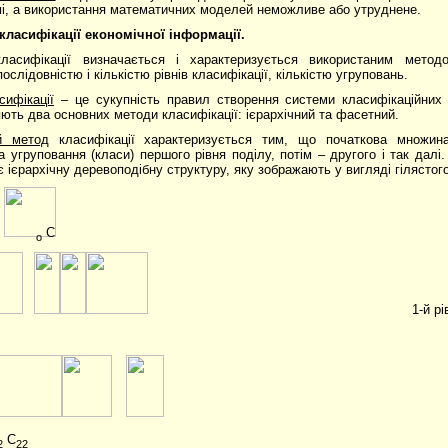
і, а використання математичних моделей неможливе або утруднене.
 класифікації економічної інформації.
ласифікації визначається і характеризується використаним методо
послідовністю і кількістю рівнів класифікації, кількістю угруповань.
ифікації
– це сукупність правил створення системи класифікаційних 
яють два основних методи класифікації: ієрархічний та фасетний.
ий метод
класифікації характеризується тим, що початкова множина
а угруповання (класи) першого рівня поділу, потім – другого і так далі
 ієрархічну деревоподібну структуру, яку зображають у вигляді гілястого
С
о
1-й рі
С
2
22