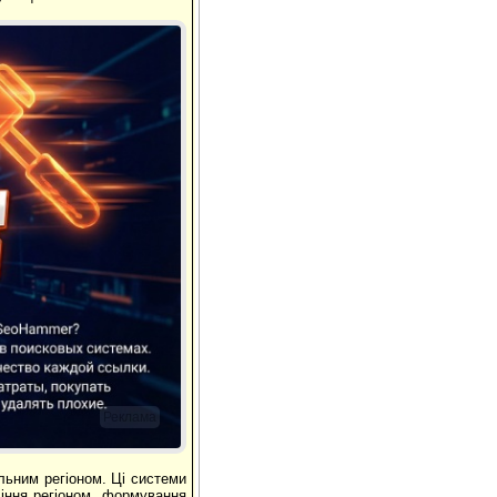
Реклама
альним регіоном. Ці системи
ління регіоном, формування