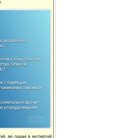
;
Реклама
, які подані в експертній