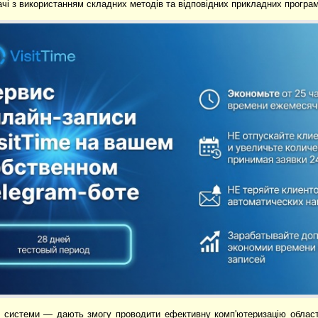
чі з використанням складних методів та відповідних прикладних програм
і системи
— дають змогу проводити ефективну комп'ютеризацію областей