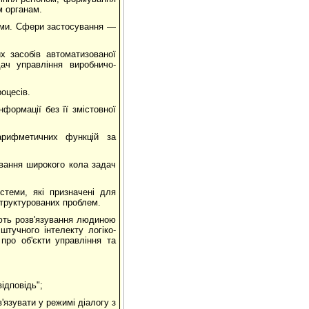
м органам.
іями. Сфери застосування —
х засобів автоматизованої
ач управління виробничо-
оцесів.
нформації без її змістовної
 арифметичних функцій за
вання широкого кола задач
стеми, які призначені для
структурованих проблем.
ють розв'язування людиною
штучного інтелекту логіко-
 про об'єкти управління та
ідповідь";
'язувати у режимі діалогу з