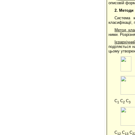
описовій форм
2. Методи
Система к
класифікації, 
Метод клас
ними. Розрізн
Ієрархічн
поділяється н
цьому утворює
С
С
С
1
2
3
С
С
С
12
13
2