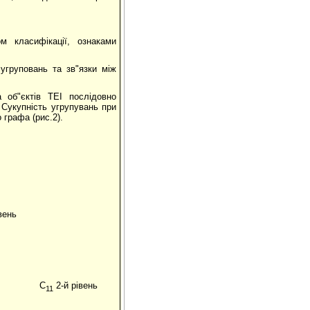
м класифікації, ознаками
угруповань та зв"язки між
 об"єктів ТЕІ послідовно
. Сукупність угрупувань при
 графа (рис.2).
вень
С
2-й рівень
11