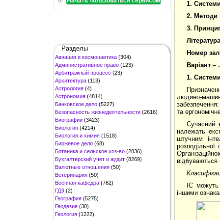
Начать пользоваться сервисом
1.
Системи та 
2.
Методи кл
3.
Принципи
Література ....
Разделы
Номер зал
Авиация и космонавтика
(304)
Варіант – .
Административное право
(123)
Арбитражный процесс
(23)
1. Системи
Архитектура
(113)
Астрология
(4)
Призначен
Астрономия
(4814)
людино-машин
забезпечення:
Банковское дело
(5227)
та ергономічне
Безопасность жизнедеятельности
(2616)
Биографии
(3423)
Сучасний е
Биология
(4214)
належать експ
Биология и химия
(1518)
штучним інте
Биржевое дело
(68)
розподільної
Ботаника и сельское хоз-во
(2836)
Організацій
Бухгалтерский учет и аудит
(8269)
відбуваються 
Валютные отношения
(50)
Класифікац
Ветеринария
(50)
Военная кафедра
(762)
ІС можуть 
ГДЗ
(2)
іншими ознакам
География
(5275)
Геодезия
(30)
Геология
(1222)