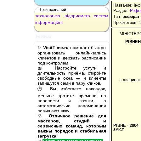
Название: Інф
Теги названий
Раздел:
Рефер
технологією
підприємств
систем
Тип:
реферат
інформаційні
Просмотров: 
МІНІСТЕР
Реклама
РІВНЕ
✨
VisitTime.ru
помогает быстро
организовать онлайн-запись
клиентов и держать расписание
под контролем.
📅 Настройте услуги и
длительность приёма, откройте
свободные окна — и клиенты
з дисциплі
запишутся сами в пару кликов.
🕒 Вы избегаете накладок,
меньше тратите времени на
переписки и звонки, а
автоматические напоминания
повышают явку.
💡
Отличное решение для
мастеров, студий и
РІВНЕ - 2004
сервисных команд, которым
ЗМІСТ
важны порядок и стабильная
загрузка.
✅