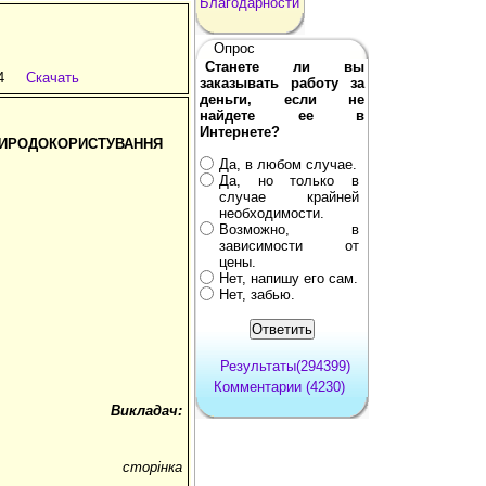
Благодарности
Опрос
Станете ли вы
4
Скачать
заказывать работу за
деньги, если не
найдете ее в
Интернете?
РИРОДОКОРИСТУВАННЯ
Да, в любом случае.
Да, но только в
случае крайней
необходимости.
Возможно, в
зависимости от
цены.
Нет, напишу его сам.
Нет, забью.
Результаты(294399)
Комментарии (4230)
Викладач:
сторінка