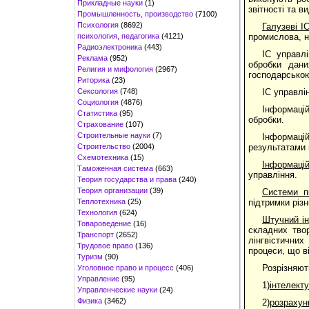
Прикладные науки
(1)
звітності та 
Промышленность, производство
(7100)
Психология
(8692)
Галузеві І
психология, педагогика
(4121)
промислова, н
Радиоэлектроника
(443)
ІС управл
Реклама
(952)
обробки дани
Религия и мифология
(2967)
господарською
Риторика
(23)
Сексология
(748)
ІС управлі
Социология
(4876)
Інформацій
Статистика
(95)
обробки.
Страхование
(107)
Строительные науки
(7)
Інформаці
Строительство
(2004)
результатами 
Схемотехника
(15)
Інформацій
Таможенная система
(663)
управління.
Теория государства и права
(240)
Теория организации
(39)
Системи п
Теплотехника
(25)
підтримки різ
Технология
(624)
Штучний ін
Товароведение
(16)
складних твор
Транспорт
(2652)
лінгвістичних
Трудовое право
(136)
процеси, що в
Туризм
(90)
Розрізняю
Уголовное право и процесс
(406)
Управление
(95)
1)
інтелект
Управленческие науки
(24)
Физика
(3462)
2)
розрахунк