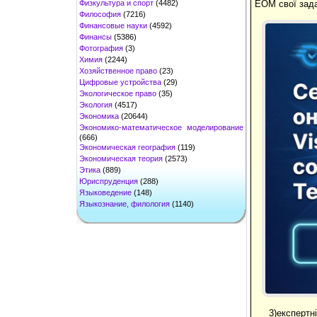
Физкультура и спорт
(4482)
ЕОМ свої зада
Философия
(7216)
Финансовые науки
(4592)
Финансы
(5386)
Фотография
(3)
Химия
(2244)
Хозяйственное право
(23)
Цифровые устройства
(29)
Экологическое право
(35)
Экология
(4517)
Экономика
(20644)
Экономико-математическое моделирование
(666)
Экономическая география
(119)
Экономическая теория
(2573)
Этика
(889)
Юриспруденция
(288)
Языковедение
(148)
Языкознание, филология
(1140)
3)
експертн