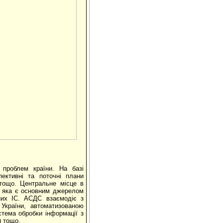
 проблем країни. На базі
ективні та поточні плани
тощо. Центральне місце в
, яка є основним джерелом
ьних ІС. АСДС взаємодіє з
 України, автоматизованою
тема обробки ін­формації з
) тощо.