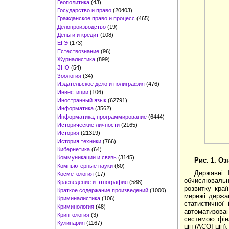
Геополитика
(43)
Государство и право
(20403)
Гражданское право и процесс
(465)
Делопроизводство
(19)
Деньги и кредит
(108)
ЕГЭ
(173)
Естествознание
(96)
Журналистика
(899)
ЗНО
(54)
Зоология
(34)
Издательское дело и полиграфия
(476)
Инвестиции
(106)
Иностранный язык
(62791)
Информатика
(3562)
Информатика, программирование
(6444)
Исторические личности
(2165)
История
(21319)
История техники
(766)
Кибернетика
(64)
Коммуникации и связь
(3145)
Рис. 1. Оз
Компьютерные науки
(60)
Державні 
Косметология
(17)
обчислювальн
Краеведение и этнография
(588)
розвитку кра
Краткое содержание произведений
(1000)
мережі держа
Криминалистика
(106)
статистичної
Криминология
(48)
автоматизова
Криптология
(3)
системою фіна
Кулинария
(1167)
цін (АСОІ цін