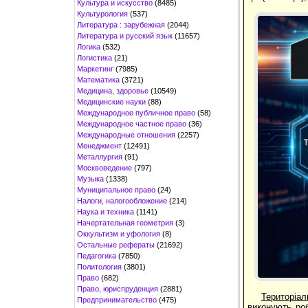
Культура и искусство
(8485)
Культурология
(537)
Литература : зарубежная
(2044)
Литература и русский язык
(11657)
Логика
(532)
Логистика
(21)
Маркетинг
(7985)
Математика
(3721)
Медицина, здоровье
(10549)
Медицинские науки
(88)
Международное публичное право
(58)
Международное частное право
(36)
Международные отношения
(2257)
Менеджмент
(12491)
Металлургия
(91)
Москвоведение
(797)
Музыка
(1338)
Муниципальное право
(24)
Налоги, налогообложение
(214)
Наука и техника
(1141)
Начертательная геометрия
(3)
Оккультизм и уфология
(8)
Остальные рефераты
(21692)
Педагогика
(7850)
Политология
(3801)
Право
(682)
Право, юриспруденция
(2881)
Територіаль
Предпринимательство
(475)
виконують роб