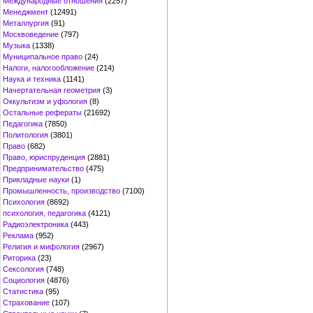
Международные отношения
(2257)
Менеджмент
(12491)
Металлургия
(91)
Москвоведение
(797)
Музыка
(1338)
Муниципальное право
(24)
Налоги, налогообложение
(214)
Наука и техника
(1141)
Начертательная геометрия
(3)
Оккультизм и уфология
(8)
Остальные рефераты
(21692)
Педагогика
(7850)
Политология
(3801)
Право
(682)
Право, юриспруденция
(2881)
Предпринимательство
(475)
Прикладные науки
(1)
Промышленность, производство
(7100)
Психология
(8692)
психология, педагогика
(4121)
Радиоэлектроника
(443)
Реклама
(952)
Религия и мифология
(2967)
Риторика
(23)
Сексология
(748)
Социология
(4876)
Статистика
(95)
Страхование
(107)