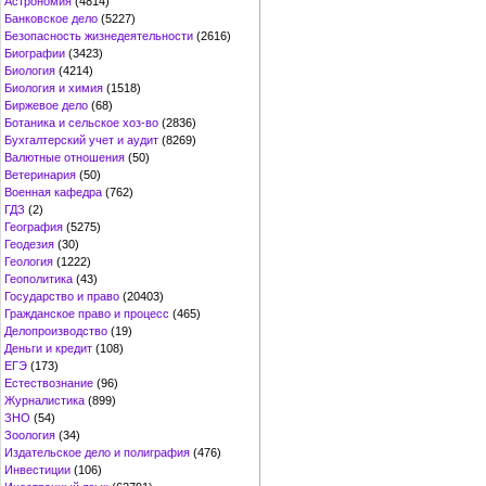
Астрономия
(4814)
Банковское дело
(5227)
Безопасность жизнедеятельности
(2616)
Биографии
(3423)
Биология
(4214)
Биология и химия
(1518)
Биржевое дело
(68)
Ботаника и сельское хоз-во
(2836)
Бухгалтерский учет и аудит
(8269)
Валютные отношения
(50)
Ветеринария
(50)
Военная кафедра
(762)
ГДЗ
(2)
География
(5275)
Геодезия
(30)
Геология
(1222)
Геополитика
(43)
Государство и право
(20403)
Гражданское право и процесс
(465)
Делопроизводство
(19)
Деньги и кредит
(108)
ЕГЭ
(173)
Естествознание
(96)
Журналистика
(899)
ЗНО
(54)
Зоология
(34)
Издательское дело и полиграфия
(476)
Инвестиции
(106)