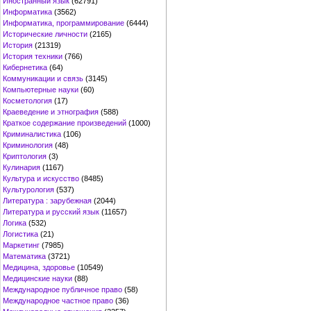
Иностранный язык
(62791)
Информатика
(3562)
Информатика, программирование
(6444)
Исторические личности
(2165)
История
(21319)
История техники
(766)
Кибернетика
(64)
Коммуникации и связь
(3145)
Компьютерные науки
(60)
Косметология
(17)
Краеведение и этнография
(588)
Краткое содержание произведений
(1000)
Криминалистика
(106)
Криминология
(48)
Криптология
(3)
Кулинария
(1167)
Культура и искусство
(8485)
Культурология
(537)
Литература : зарубежная
(2044)
Литература и русский язык
(11657)
Логика
(532)
Логистика
(21)
Маркетинг
(7985)
Математика
(3721)
Медицина, здоровье
(10549)
Медицинские науки
(88)
Международное публичное право
(58)
Международное частное право
(36)