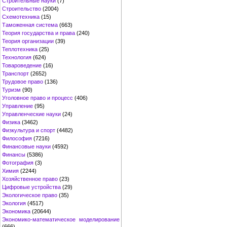
Строительные науки
(7)
Строительство
(2004)
Схемотехника
(15)
Таможенная система
(663)
Теория государства и права
(240)
Теория организации
(39)
Теплотехника
(25)
Технология
(624)
Товароведение
(16)
Транспорт
(2652)
Трудовое право
(136)
Туризм
(90)
Уголовное право и процесс
(406)
Управление
(95)
Управленческие науки
(24)
Физика
(3462)
Физкультура и спорт
(4482)
Философия
(7216)
Финансовые науки
(4592)
Финансы
(5386)
Фотография
(3)
Химия
(2244)
Хозяйственное право
(23)
Цифровые устройства
(29)
Экологическое право
(35)
Экология
(4517)
Экономика
(20644)
Экономико-математическое моделирование
(666)