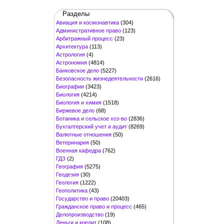
Разделы
Авиация и космонавтика
(304)
Административное право
(123)
Арбитражный процесс
(23)
Архитектура
(113)
Астрология
(4)
Астрономия
(4814)
Банковское дело
(5227)
Безопасность жизнедеятельности
(2616)
Биографии
(3423)
Биология
(4214)
Биология и химия
(1518)
Биржевое дело
(68)
Ботаника и сельское хоз-во
(2836)
Бухгалтерский учет и аудит
(8269)
Валютные отношения
(50)
Ветеринария
(50)
Военная кафедра
(762)
ГДЗ
(2)
География
(5275)
Геодезия
(30)
Геология
(1222)
Геополитика
(43)
Государство и право
(20403)
Гражданское право и процесс
(465)
Делопроизводство
(19)
Деньги и кредит
(108)