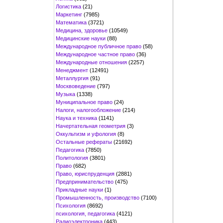
Логистика
(21)
Маркетинг
(7985)
Математика
(3721)
Медицина, здоровье
(10549)
Медицинские науки
(88)
Международное публичное право
(58)
Международное частное право
(36)
Международные отношения
(2257)
Менеджмент
(12491)
Металлургия
(91)
Москвоведение
(797)
Музыка
(1338)
Муниципальное право
(24)
Налоги, налогообложение
(214)
Наука и техника
(1141)
Начертательная геометрия
(3)
Оккультизм и уфология
(8)
Остальные рефераты
(21692)
Педагогика
(7850)
Политология
(3801)
Право
(682)
Право, юриспруденция
(2881)
Предпринимательство
(475)
Прикладные науки
(1)
Промышленность, производство
(7100)
Психология
(8692)
психология, педагогика
(4121)
Радиоэлектроника
(443)