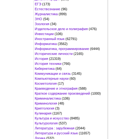
ЕГЭ
(173)
Естествознание
(96)
Журналистика
(899)
ЗНО
(54)
Зоология
(34)
Издательское дело и полиграфия
(476)
Инвестиции
(106)
Иностранный язык
(62791)
Информатика
(3562)
Информатика, программирование
(6444)
Исторические личности
(2165)
История
(21319)
История техники
(766)
Кибернетика
(64)
Коммуникации и связь
(3145)
Компьютерные науки
(60)
Косметология
(17)
Краеведение и этнография
(588)
Краткое содержание произведений
(1000)
Криминалистика
(106)
Криминология
(48)
Криптология
(3)
Кулинария
(1167)
Культура и искусство
(8485)
Культурология
(537)
Литература : зарубежная
(2044)
Литература и русский язык
(11657)
Логика
(532)