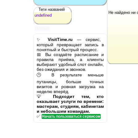
Теги названий
Не найдено ни 
undefined
Реклама
✨
VisitTime.ru
— сервис,
который превращает запись в
понятный и быстрый процесс.
📅 Вы создаёте расписание и
правила приёма, а клиенты
выбирают удобный слот онлайн,
без ожидания и звонков.
🕒 В результате меньше
путаницы, больше точных
визитов и ровная загрузка на
неделю вперёд.
💡
Подходит тем, кто
оказывает услуги по времени:
мастерам, студиям, кабинетам
и небольшим командам.
✅
Начать пользоваться сервисом