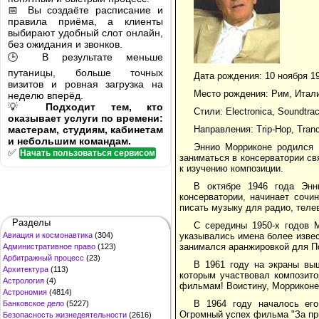
📅 Вы создаёте расписание и
правила приёма, а клиенты
выбирают удобный слот онлайн,
без ожидания и звонков.
🕒 В результате меньше
путаницы, больше точных
Дата рождения: 10 ноября 1
визитов и ровная загрузка на
Место рождения: Рим, Итал
неделю вперёд.
💡
Подходит тем, кто
Стили: Electronica, Soundtra
оказывает услуги по времени:
мастерам, студиям, кабинетам
Направления: Trip-Hop, Tran
и небольшим командам.
Эннио Морриконе родился 
✅
Начать пользоваться сервисом
заниматься в консерватории св
к изучению композиции.
В октябре 1946 года Энн
консерватории, начинает сочи
писать музыку для радио, теле
Разделы
С середины 1950-х годов М
Авиация и космонавтика
(304)
указывались имена более извес
занимался аранжировкой для П
Административное право
(123)
Арбитражный процесс
(23)
В 1961 году на экраны выш
Архитектура
(113)
которым участвовал композито
Астрология
(4)
фильмам! Воистину, Морриконе
Астрономия
(4814)
В 1964 году началось ег
Банковское дело
(5227)
Огромный успех фильма "За пр
Безопасность жизнедеятельности
(2616)