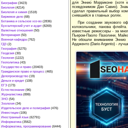
для Эннио Морриконе (хотя 
Биографии
(3423)
псевдонимом Дан Савио). Знам
Биология
(4214)
сделал правильный выбор ком
Биология и химия
(1518)
снявшийся в главных ролях.
Биржевое дело
(68)
Ботаника и сельское хоз-во
(2836)
При создании звукового о
Бухгалтерский учет и аудит
(8269)
колокольчики, панова флейта
Валютные отношения
(50)
известные режиссеры - за мно
Ветеринария
(50)
Пьером-Паоло Пазолини, Майк
Не обошли вниманием Эннио М
Военная кафедра
(762)
Ардженто (Dario Argento) - лу
ГДЗ
(2)
География
(5275)
Геодезия
(30)
Геология
(1222)
Геополитика
(43)
Государство и право
(20403)
Гражданское право и процесс
(465)
Делопроизводство
(19)
Деньги и кредит
(108)
ЕГЭ
(173)
Естествознание
(96)
Журналистика
(899)
ЗНО
(54)
Зоология
(34)
Издательское дело и полиграфия
(476)
Инвестиции
(106)
Иностранный язык
(62791)
Информатика
(3562)
Информатика, программирование
(6444)