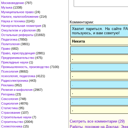
Москвоведение
(797)
Музыка
(1338)
Муниципальное право
(24)
Налоги, налогообложение
(214)
Наука и техника
(1141)
Комментарии:
Начертательная геометрия
(3)
Хватит париться. На сайте 
Оккультизм и уфология
(8)
пользуюсь, и вам советую!
Остальные рефераты
(21692)
Педагогика
(7850)
Никита
Политология
(3801)
Право
(682)
.
Право, юриспруденция
(2881)
Предпринимательство
(475)
.
Прикладные науки
(1)
.
Промышленность, производство
(7100)
Психология
(8692)
.
психология, педагогика
(4121)
Радиоэлектроника
(443)
.
Реклама
(952)
Религия и мифология
(2967)
.
Риторика
(23)
Сексология
(748)
.
Социология
(4876)
Статистика
(95)
.
Страхование
(107)
Строительные науки
(7)
Смотреть все комментарии (29)
Строительство
(2004)
Работы, похожие на Доклад: Энни
Схемотехника
(15)