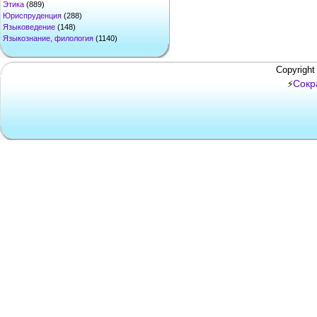
Этика
(889)
Юриспруденция
(288)
Языковедение
(148)
Языкознание, филология
(1140)
Copyright
Сокр
⚡