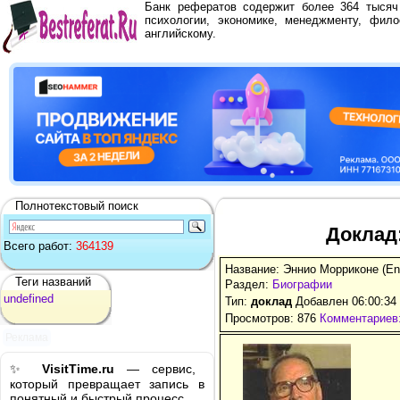
Банк рефератов содержит более 364 тыся
психологии, экономике, менеджменту, фило
английскому.
Полнотекстовый поиск
Доклад:
Всего работ:
364139
Название: Эннио Морриконе (Enn
Теги названий
Раздел:
Биографии
undefined
Тип:
доклад
Добавлен 06:00:34
Просмотров: 876
Комментариев:
Реклама
✨
VisitTime.ru
— сервис,
который превращает запись в
понятный и быстрый процесс.