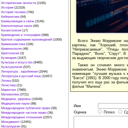
Исторические личности
(2165)
История
(21319)
История техники
(766)
Кибернетика
(64)
Коммуникации и связь
(3145)
Компьютерные науки
(60)
Косметология
(17)
Краеведение и этнография
(588)
Краткое содержание произведений
(1000)
Всего Эннио Морриконе на
Криминалистика
(106)
картины, как "Хороший, пло
Криминология
(48)
"Неприкасаемые", "Птицы бол
'Парадизо'", "Волк", "Спрут".
Криптология
(3)
за выдающие творческие дости
Кулинария
(1167)
Культура и искусство
(8485)
Также он сочинял много 
Культурология
(537)
знаменитым. Эннио Морриконе 
Литература : зарубежная
(2044)
номинации "лучшая музыка к к
Литература и русский язык
(11657)
"Багси" (1991). В 2000 году по
Логика
(532)
получил его еще раз за фильм
Логистика
(21)
фильм "Малена".
Маркетинг
(7985)
Математика
(3721)
Медицина, здоровье
(10549)
Медицинские науки
(88)
Имя
Международное публичное право
(58)
Оценка
Плохо
С
Международное частное право
(36)
Международные отношения
(2257)
Менеджмент
(12491)
Металлургия
(91)