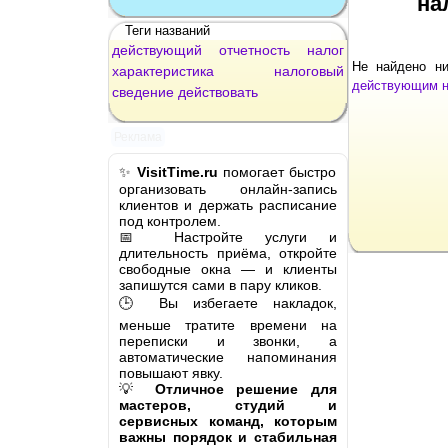
на
Теги названий
действующий
отчетность
налог
Не найдено н
характеристика
налоговый
действующим н
сведение
действовать
Реклама
✨
VisitTime.ru
помогает быстро
организовать онлайн-запись
клиентов и держать расписание
под контролем.
📅 Настройте услуги и
длительность приёма, откройте
свободные окна — и клиенты
запишутся сами в пару кликов.
🕒 Вы избегаете накладок,
меньше тратите времени на
переписки и звонки, а
автоматические напоминания
повышают явку.
💡
Отличное решение для
мастеров, студий и
сервисных команд, которым
важны порядок и стабильная