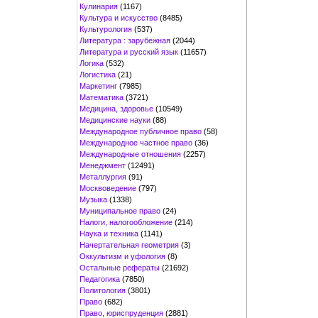
Кулинария
(1167)
Культура и искусство
(8485)
Культурология
(537)
Литература : зарубежная
(2044)
Литература и русский язык
(11657)
Логика
(532)
Логистика
(21)
Маркетинг
(7985)
Математика
(3721)
Медицина, здоровье
(10549)
Медицинские науки
(88)
Международное публичное право
(58)
Международное частное право
(36)
Международные отношения
(2257)
Менеджмент
(12491)
Металлургия
(91)
Москвоведение
(797)
Музыка
(1338)
Муниципальное право
(24)
Налоги, налогообложение
(214)
Наука и техника
(1141)
Начертательная геометрия
(3)
Оккультизм и уфология
(8)
Остальные рефераты
(21692)
Педагогика
(7850)
Политология
(3801)
Право
(682)
Право, юриспруденция
(2881)