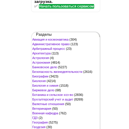
загрузка.
✅
Начать пользоваться сервисом
Разделы
Авиация и космонавтика
(304)
Административное право
(123)
Арбитражный процесс
(23)
Архитектура
(113)
Астрология
(4)
Астрономия
(4814)
Банковское дело
(5227)
Безопасность жизнедеятельности
(2616)
Биографии
(3423)
Биология
(4214)
Биология и химия
(1518)
Биржевое дело
(68)
Ботаника и сельское хоз-во
(2836)
Бухгалтерский учет и аудит
(8269)
Валютные отношения
(50)
Ветеринария
(50)
Военная кафедра
(762)
ГДЗ
(2)
География
(5275)
Геодезия
(30)