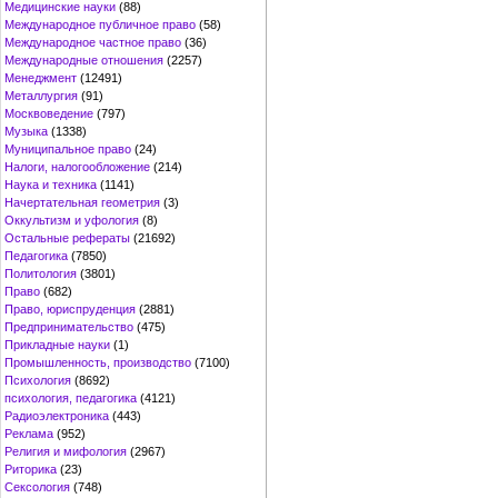
Медицинские науки
(88)
Международное публичное право
(58)
Международное частное право
(36)
Международные отношения
(2257)
Менеджмент
(12491)
Металлургия
(91)
Москвоведение
(797)
Музыка
(1338)
Муниципальное право
(24)
Налоги, налогообложение
(214)
Наука и техника
(1141)
Начертательная геометрия
(3)
Оккультизм и уфология
(8)
Остальные рефераты
(21692)
Педагогика
(7850)
Политология
(3801)
Право
(682)
Право, юриспруденция
(2881)
Предпринимательство
(475)
Прикладные науки
(1)
Промышленность, производство
(7100)
Психология
(8692)
психология, педагогика
(4121)
Радиоэлектроника
(443)
Реклама
(952)
Религия и мифология
(2967)
Риторика
(23)
Сексология
(748)