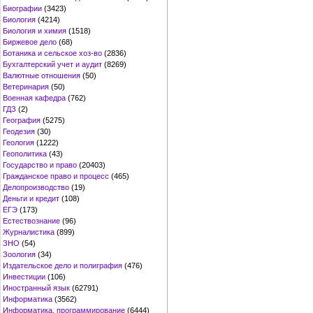
Биографии
(3423)
Биология
(4214)
Биология и химия
(1518)
Биржевое дело
(68)
Ботаника и сельское хоз-во
(2836)
Бухгалтерский учет и аудит
(8269)
Валютные отношения
(50)
Ветеринария
(50)
Военная кафедра
(762)
ГДЗ
(2)
География
(5275)
Геодезия
(30)
Геология
(1222)
Геополитика
(43)
Государство и право
(20403)
Гражданское право и процесс
(465)
Делопроизводство
(19)
Деньги и кредит
(108)
ЕГЭ
(173)
Естествознание
(96)
Журналистика
(899)
ЗНО
(54)
Зоология
(34)
Издательское дело и полиграфия
(476)
Инвестиции
(106)
Иностранный язык
(62791)
Информатика
(3562)
Информатика, программирование
(6444)