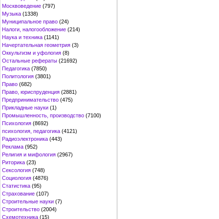
Москвоведение
(797)
Музыка
(1338)
Муниципальное право
(24)
Налоги, налогообложение
(214)
Наука и техника
(1141)
Начертательная геометрия
(3)
Оккультизм и уфология
(8)
Остальные рефераты
(21692)
Педагогика
(7850)
Политология
(3801)
Право
(682)
Право, юриспруденция
(2881)
Предпринимательство
(475)
Прикладные науки
(1)
Промышленность, производство
(7100)
Психология
(8692)
психология, педагогика
(4121)
Радиоэлектроника
(443)
Реклама
(952)
Религия и мифология
(2967)
Риторика
(23)
Сексология
(748)
Социология
(4876)
Статистика
(95)
Страхование
(107)
Строительные науки
(7)
Строительство
(2004)
Схемотехника
(15)