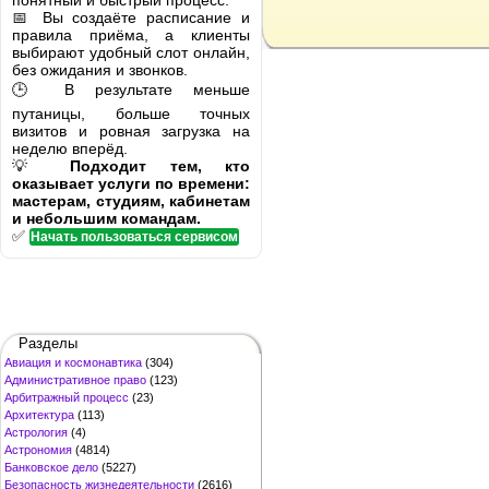
понятный и быстрый процесс.
📅 Вы создаёте расписание и
правила приёма, а клиенты
выбирают удобный слот онлайн,
без ожидания и звонков.
🕒 В результате меньше
путаницы, больше точных
визитов и ровная загрузка на
неделю вперёд.
💡
Подходит тем, кто
оказывает услуги по времени:
мастерам, студиям, кабинетам
и небольшим командам.
✅
Начать пользоваться сервисом
Разделы
Авиация и космонавтика
(304)
Административное право
(123)
Арбитражный процесс
(23)
Архитектура
(113)
Астрология
(4)
Астрономия
(4814)
Банковское дело
(5227)
Безопасность жизнедеятельности
(2616)