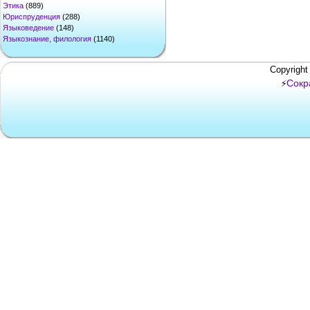
Этика
(889)
Юриспруденция
(288)
Языковедение
(148)
Языкознание, филология
(1140)
Copyright
Сокр
⚡