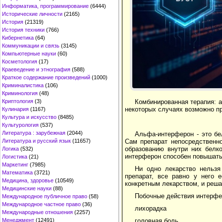
Информатика, программирование
(6444)
Исторические личности
(2165)
История
(21319)
История техники
(766)
Кибернетика
(64)
Коммуникации и связь
(3145)
Компьютерные науки
(60)
Косметология
(17)
Краеведение и этнография
(588)
Краткое содержание произведений
(1000)
Криминалистика
(106)
Криминология
(48)
Комбинированная терапия: а
Криптология
(3)
некоторых случаях возможно пр
Кулинария
(1167)
Культура и искусство
(8485)
Культурология
(537)
Литература : зарубежная
(2044)
Альфа-интерферон - это бе
Сам препарат непосредственно
Литература и русский язык
(11657)
образованию внутри них белк
Логика
(532)
интерферон способен повышать
Логистика
(21)
Маркетинг
(7985)
Ни одно лекарство нельзя
Математика
(3721)
препарат, все равно у него 
Медицина, здоровье
(10549)
конкретным лекарством, и решае
Медицинские науки
(88)
Побочные действия интерфе
Международное публичное право
(58)
Международное частное право
(36)
лихорадка
Международные отношения
(2257)
головная боль
Менеджмент
(12491)