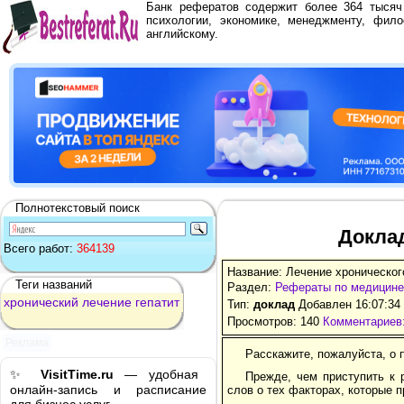
Банк рефератов содержит более 364 тыся
психологии, экономике, менеджменту, фило
английскому.
Полнотекстовый поиск
Доклад
Всего работ:
364139
Название: Лечение хроническог
Теги названий
Раздел:
Рефераты по медицине
хронический
лечение
гепатит
Тип:
доклад
Добавлен 16:07:34
Просмотров: 140
Комментариев:
Реклама
Расскажите, пожалуйста, о 
✨
VisitTime.ru
— удобная
Прежде, чем приступить к 
онлайн-запись и расписание
слов о тех факторах, которые 