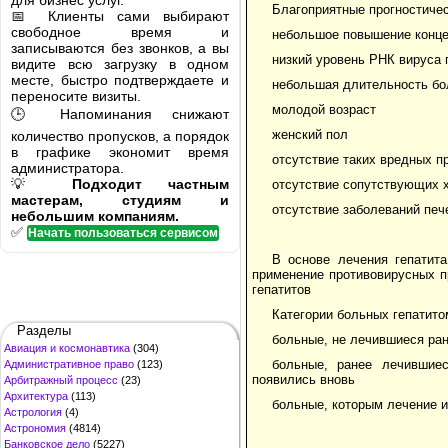
для бизнес услуг.
Благоприятные прогностичес
📅 Клиенты сами выбирают
свободное время и
небольшое повышение конце
записываются без звонков, а вы
низкий уровень РНК вируса 
видите всю загрузку в одном
месте, быстро подтверждаете и
небольшая длительность бо
переносите визиты.
молодой возраст
🕒 Напоминания снижают
женский пол
количество пропусков, а порядок
в графике экономит время
отсутствие таких вредных п
администратора.
💡
Подходит частным
отсутствие сопутствующих 
мастерам, студиям и
отсутствие заболеваний печ
небольшим компаниям.
✅
Начать пользоваться сервисом
В основе лечения гепатит
применение противовирусных п
гепатитов
Категории больных гепатит
Разделы
больные, не лечившиеся ра
Авиация и космонавтика
(304)
больные, ранее лечившие
Административное право
(123)
появились вновь
Арбитражный процесс
(23)
Архитектура
(113)
больные, которым лечение 
Астрология
(4)
Астрономия
(4814)
Банковское дело
(5227)