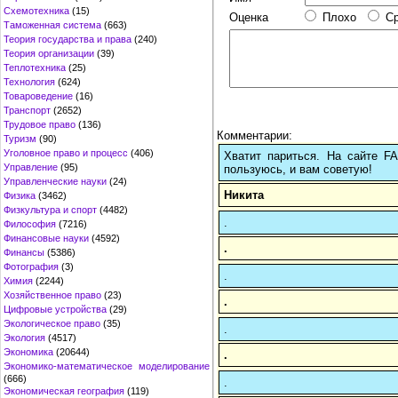
Схемотехника
(15)
Оценка
Плохо
С
Таможенная система
(663)
Теория государства и права
(240)
Теория организации
(39)
Теплотехника
(25)
Технология
(624)
Товароведение
(16)
Транспорт
(2652)
Трудовое право
(136)
Комментарии:
Туризм
(90)
Уголовное право и процесс
(406)
Хватит париться. На сайте 
Управление
(95)
пользуюсь, и вам советую!
Управленческие науки
(24)
Никита
Физика
(3462)
Физкультура и спорт
(4482)
.
Философия
(7216)
Финансовые науки
(4592)
.
Финансы
(5386)
Фотография
(3)
.
Химия
(2244)
Хозяйственное право
(23)
.
Цифровые устройства
(29)
Экологическое право
(35)
.
Экология
(4517)
Экономика
(20644)
.
Экономико-математическое моделирование
(666)
.
Экономическая география
(119)