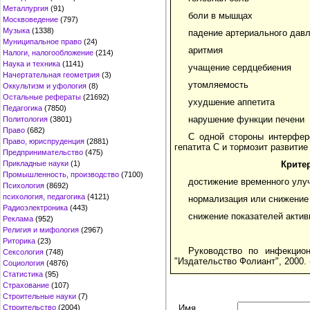
Металлургия
(91)
боли в мышцах
Москвоведение
(797)
Музыка
(1338)
падение артериального дав
Муниципальное право
(24)
аритмия
Налоги, налогообложение
(214)
Наука и техника
(1141)
учащение сердцебиения
Начертательная геометрия
(3)
утомляемость
Оккультизм и уфология
(8)
Остальные рефераты
(21692)
ухудшение аппетита
Педагогика
(7850)
нарушение функции печени
Политология
(3801)
Право
(682)
С одной стороны интерфер
Право, юриспруденция
(2881)
гепатита С и тормозит развитие
Предпринимательство
(475)
Крите
Прикладные науки
(1)
Промышленность, производство
(7100)
достижение временного улу
Психология
(8692)
психология, педагогика
(4121)
нормализация или снижение
Радиоэлектроника
(443)
снижение показателей актив
Реклама
(952)
Религия и мифология
(2967)
Риторика
(23)
Руководство по инфекцио
Сексология
(748)
"Издательство Фолиант", 2000. -
Социология
(4876)
Статистика
(95)
Страхование
(107)
Строительные науки
(7)
Имя
Строительство
(2004)