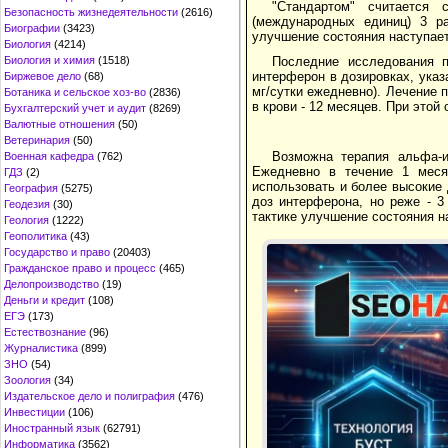
"Стандартом" считается
Безопасность жизнедеятельности
(2616)
(международных единиц) 3 р
Биографии
(3423)
улучшение состояния наступает
Биология
(4214)
Биология и химия
(1518)
Последние исследования п
интерферон в дозировках, указ
Биржевое дело
(68)
мг/сутки ежедневно). Лечение 
Ботаника и сельское хоз-во
(2836)
в крови - 12 месяцев. При этой
Бухгалтерский учет и аудит
(8269)
Валютные отношения
(50)
Ветеринария
(50)
Возможна терапия альфа-и
Военная кафедра
(762)
Ежедневно в течение 1 мес
ГДЗ
(2)
использовать и более высокие 
География
(5275)
доз интерферона, но реже - 3
Геодезия
(30)
тактике улучшение состояния н
Геология
(1222)
Геополитика
(43)
Государство и право
(20403)
Гражданское право и процесс
(465)
Делопроизводство
(19)
Деньги и кредит
(108)
ЕГЭ
(173)
Естествознание
(96)
Журналистика
(899)
ЗНО
(54)
Зоология
(34)
Издательское дело и полиграфия
(476)
Инвестиции
(106)
Иностранный язык
(62791)
Информатика
(3562)