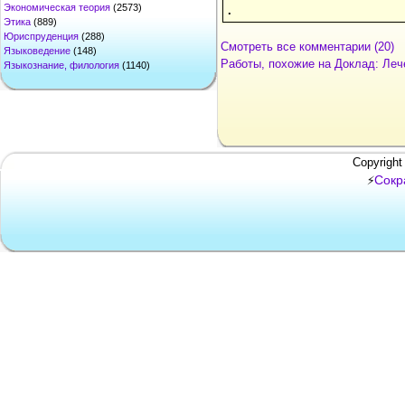
Экономическая теория
(2573)
.
Этика
(889)
Юриспруденция
(288)
Смотреть все комментарии (20)
Языковедение
(148)
Работы, похожие на Доклад: Леч
Языкознание, филология
(1140)
Copyright
Сокр
⚡