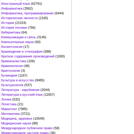
Иностранный язык
(62791)
Информатика
(3562)
Информатика, программирование
(6444)
Исторические личности
(2165)
История
(21319)
История техники
(766)
Кибернетика
(64)
Коммуникации и связь
(3145)
Компьютерные науки
(60)
Косметология
(17)
Краеведение и этнография
(588)
Краткое содержание произведений
(1000)
Криминалистика
(106)
Криминология
(48)
Криптология
(3)
Кулинария
(1167)
Культура и искусство
(8485)
Культурология
(537)
Литература : зарубежная
(2044)
Литература и русский язык
(11657)
Логика
(532)
Логистика
(21)
Маркетинг
(7985)
Математика
(3721)
Медицина, здоровье
(10549)
Медицинские науки
(88)
Международное публичное право
(58)
Международное частное право
(36)