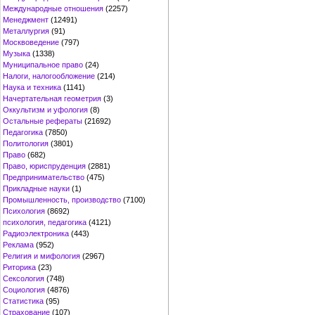
Международные отношения
(2257)
Менеджмент
(12491)
Металлургия
(91)
Москвоведение
(797)
Музыка
(1338)
Муниципальное право
(24)
Налоги, налогообложение
(214)
Наука и техника
(1141)
Начертательная геометрия
(3)
Оккультизм и уфология
(8)
Остальные рефераты
(21692)
Педагогика
(7850)
Политология
(3801)
Право
(682)
Право, юриспруденция
(2881)
Предпринимательство
(475)
Прикладные науки
(1)
Промышленность, производство
(7100)
Психология
(8692)
психология, педагогика
(4121)
Радиоэлектроника
(443)
Реклама
(952)
Религия и мифология
(2967)
Риторика
(23)
Сексология
(748)
Социология
(4876)
Статистика
(95)
Страхование
(107)