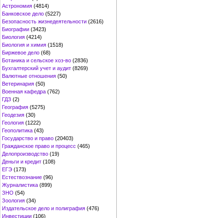
Астрономия
(4814)
Банковское дело
(5227)
Безопасность жизнедеятельности
(2616)
Биографии
(3423)
Биология
(4214)
Биология и химия
(1518)
Биржевое дело
(68)
Ботаника и сельское хоз-во
(2836)
Бухгалтерский учет и аудит
(8269)
Валютные отношения
(50)
Ветеринария
(50)
Военная кафедра
(762)
ГДЗ
(2)
География
(5275)
Геодезия
(30)
Геология
(1222)
Геополитика
(43)
Государство и право
(20403)
Гражданское право и процесс
(465)
Делопроизводство
(19)
Деньги и кредит
(108)
ЕГЭ
(173)
Естествознание
(96)
Журналистика
(899)
ЗНО
(54)
Зоология
(34)
Издательское дело и полиграфия
(476)
Инвестиции
(106)