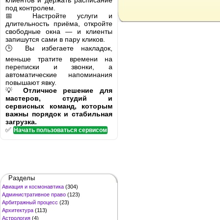
клиентов и держать расписание
под контролем.
📅 Настройте услуги и
длительность приёма, откройте
свободные окна — и клиенты
запишутся сами в пару кликов.
🕒 Вы избегаете накладок,
меньше тратите времени на
переписки и звонки, а
автоматические напоминания
повышают явку.
💡
Отличное решение для
мастеров, студий и
сервисных команд, которым
важны порядок и стабильная
загрузка.
✅
Начать пользоваться сервисом
Разделы
Авиация и космонавтика
(304)
Административное право
(123)
Арбитражный процесс
(23)
Архитектура
(113)
Астрология
(4)