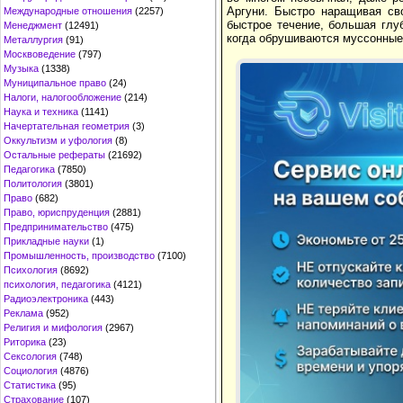
Аргуни. Быстро наращивая св
Международные отношения
(2257)
быстрое течение, большая глуб
Менеджмент
(12491)
когда обрушиваются муссонные
Металлургия
(91)
Москвоведение
(797)
Музыка
(1338)
Муниципальное право
(24)
Налоги, налогообложение
(214)
Наука и техника
(1141)
Начертательная геометрия
(3)
Оккультизм и уфология
(8)
Остальные рефераты
(21692)
Педагогика
(7850)
Политология
(3801)
Право
(682)
Право, юриспруденция
(2881)
Предпринимательство
(475)
Прикладные науки
(1)
Промышленность, производство
(7100)
Психология
(8692)
психология, педагогика
(4121)
Радиоэлектроника
(443)
Реклама
(952)
Религия и мифология
(2967)
Риторика
(23)
Сексология
(748)
Социология
(4876)
Статистика
(95)
Страхование
(107)