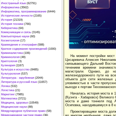
Иностранный язык
(62791)
Информатика
(3562)
Информатика, программирование
(6444)
Исторические личности
(2165)
История
(21319)
История техники
(766)
Кибернетика
(64)
Коммуникации и связь
(3145)
Компьютерные науки
(60)
Косметология
(17)
Краеведение и этнография
(588)
Краткое содержание произведений
(1000)
Криминалистика
(106)
На момент постройки мост
Криминология
(48)
Цесаревича Алексея Николаеви
Криптология
(3)
связывающего Дальний Восток 
Кулинария
(1167)
течением времени значимост
Культура и искусство
(8485)
магистрали. Однако, до н
Культурология
(537)
железнодорожного пути на все
Литература : зарубежная
(2044)
объекта для сети железных 
Литература и русский язык
(11657)
уязвимостью в части пропускн
Логика
(532)
выходе к портам Тихоокеанског
Логистика
(21)
Началась история моста в 1
Маркетинг
(7985)
(Куэнга - Хабаровск) Великого
Математика
(3721)
моста и даже тоннеля под А
Медицина, здоровье
(10549)
Осиповка, находившемуся в 8 к
Медицинские науки
(88)
Международное публичное право
(58)
Проектировщики моста дол
во многом необычная, даже р
Международное частное право
(36)