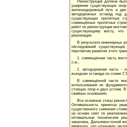
Реконструкция должна был
уширение существующих опор 
железнодорожный путь и две
автодорожных эстакад под д
существующих пролётных ст
совмещённых пролётных строе
работ по реконструкции мостов
существующему мосту, что 
реализации.
В результате инженерных р
обследований существующих 
перспектив развития этого тра
1. совмещённая часть мосто
п.м.;
2. автодорожная часть - 
въездная эстакада по схеме 2´35
В совмещённой части мос
использования их фундаментн
стоящих опор и двух устоев. В
свайных основаниях.
Все основные этапы реконс
Оптимальность принятых реше
существенного снижения стоим
на основе смет по реализова
оптимальные технические ре
заказчика, Дальневосточной же
перехода, что улучшило экспл