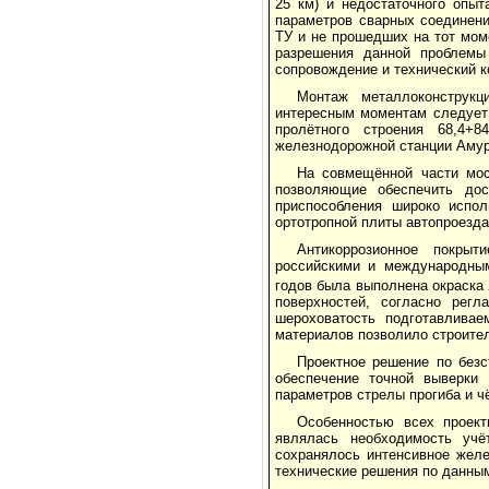
25 км) и недостаточного опыт
параметров сварных соединен
ТУ и не прошедших на тот мом
разрешения данной проблемы
сопровождение и технический к
Монтаж металлоконструкц
интересным моментам следует 
пролётного строения 68,4+
железнодорожной станции Амур
На совмещённой части мос
позволяющие обеспечить до
приспособления широко испо
ортотропной плиты автопроезда
Антикоррозионное покрыт
российскими и международным
годов была выполнена окраска 
поверхностей, согласно регл
шероховатость подготавливае
материалов позволило строител
Проектное решение по безс
обеспечение точной выверки
параметров стрелы прогиба и ч
Особенностью всех проект
являлась необходимость учё
сохранялось интенсивное жел
технические решения по данным