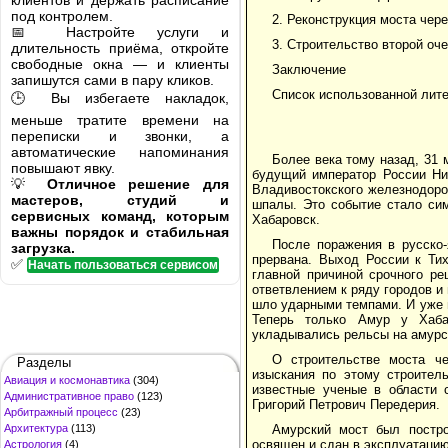
клиентов и держать расписание
под контролем.
2. Реконструкция моста чер
📅 Настройте услуги и
3. Строительство второй оч
длительность приёма, откройте
свободные окна — и клиенты
Заключение
запишутся сами в пару кликов.
Список использованной лит
🕒 Вы избегаете накладок,
меньше тратите времени на
переписки и звонки, а
автоматические напоминания
Более века тому назад, 31 
повышают явку.
будущий император России Ни
💡
Отличное решение для
Владивостокского железнодоро
мастеров, студий и
шпалы. Это событие стало си
сервисных команд, которым
Хабаровск.
важны порядок и стабильная
После поражения в русско
загрузка.
прервана. Выход России к Ти
✅
Начать пользоваться сервисом
главной причиной срочного ре
ответвлением к ряду городов и
шло ударными темпами. И уже в
Теперь только Амур у Хаба
укладывались рельсы на амурс
О строительстве моста ч
Разделы
изыскания по этому строител
Авиация и космонавтика
(304)
известные ученые в области 
Административное право
(123)
Григорий Петрович Передерия.
Арбитражный процесс
(23)
Архитектура
(113)
Амурский мост был постро
освящен и сдан в эксплуатацию
Астрология
(4)