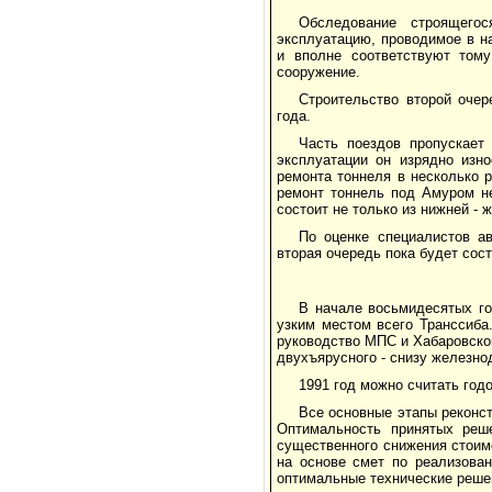
Обследование строящего
эксплуатацию, проводимое в н
и вполне соответствуют том
сооружение.
Строительство второй очер
года.
Часть поездов пропускает
эксплуатации он изрядно изн
ремонта тоннеля в несколько 
ремонт тоннель под Амуром не
состоит не только из нижней - 
По оценке специалистов а
вторая очередь пока будет сос
В начале восьмидесятых го
узким местом всего Транссиба
руководство МПС и Хабаровског
двухъярусного - снизу железно
1991 год можно считать год
Все основные этапы реконс
Оптимальность принятых реше
существенного снижения стоим
на основе смет по реализова
оптимальные технические реше