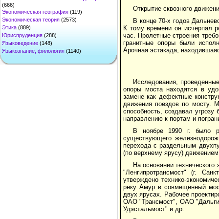
(666)
Открытие сквозного движения
Экономическая география
(119)
Экономическая теория
(2573)
В конце 70-х годов Дальнев
Этика
(889)
К тому времени он исчерпал р
час. Пролетные строения требо
Юриспруденция
(288)
гранитные опоры были испол
Языковедение
(148)
Арочная эстакада, находившаяс
Языкознание, филология
(1140)
Исследования, проведенные
опоры моста находятся в удо
замене как дефектные констру
движения поездов по мосту. 
способность, создавал угрозу 
направлению к портам и погран
В ноябре 1990 г. было ра
существующего железнодорожн
перехода с раздельным двухп
(по верхнему ярусу) движением
На основании технического 
"Ленгипротрансмост" (г. Сан
утверждено технико-экономиче
реку Амур в совмещенный мос
двух ярусах. Рабочее проектир
ОАО "Трансмост", ОАО "Дальги
Удэстальмост" и др.