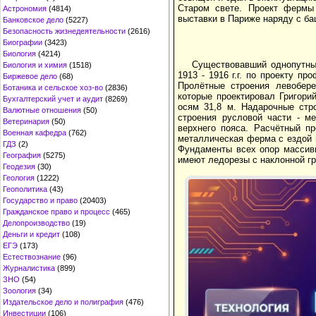
Старом свете. Проект фермы
Астрономия
(4814)
выставки в Париже наряду с ба
Банковское дело
(5227)
Безопасность жизнедеятельности
(2616)
Биографии
(3423)
Биология
(4214)
Существовавший однопутный
Биология и химия
(1518)
1913 - 1916 г.г. по проекту п
Биржевое дело
(68)
Пролётные строения левобере
Ботаника и сельское хоз-во
(2836)
которые проектировал Григори
Бухгалтерский учет и аудит
(8269)
осям 31,8 м. Надарочные стр
Валютные отношения
(50)
строения русловой части - м
Ветеринария
(50)
верхнего пояса. Расчётный п
Военная кафедра
(762)
металлическая ферма с ездой п
ГДЗ
(2)
Фундаменты всех опор массив
География
(5275)
имеют ледорезы с наклонной г
Геодезия
(30)
Геология
(1222)
Геополитика
(43)
Государство и право
(20403)
Гражданское право и процесс
(465)
Делопроизводство
(19)
Деньги и кредит
(108)
ЕГЭ
(173)
Естествознание
(96)
Журналистика
(899)
ЗНО
(54)
Зоология
(34)
Издательское дело и полиграфия
(476)
Инвестиции
(106)