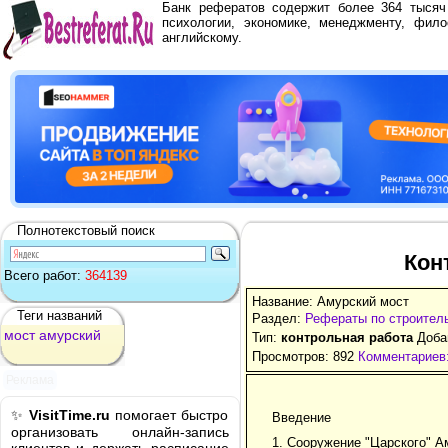
Банк рефератов содержит более 364 тыся
психологии, экономике, менеджменту, фило
английскому.
Полнотекстовый поиск
Кон
Всего работ:
364139
Название: Амурский мост
Теги названий
Раздел:
Рефераты по строител
мост
амурский
Тип:
контрольная работа
Добав
Просмотров: 892
Комментариев:
Реклама
✨
VisitTime.ru
помогает быстро
Введение
организовать онлайн-запись
1. Сооружение "Царского" А