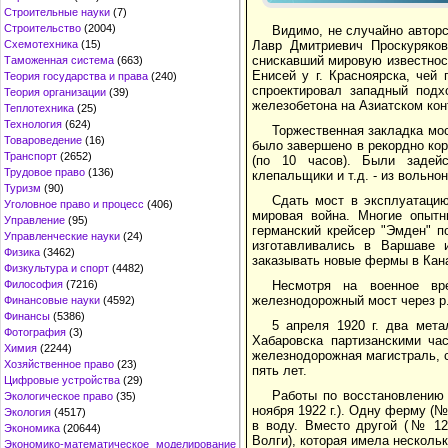
Строительные науки
(7)
Строительство
(2004)
Видимо, не случайно автор
Схемотехника
(15)
Лавр Дмитриевич Проскуряков
снискавший мировую известност
Таможенная система
(663)
Енисей у г. Красноярска, чей
Теория государства и права
(240)
спроектировал западный подх
Теория организации
(39)
железобетона на Азиатском кон
Теплотехника
(25)
Технология
(624)
Торжественная закладка мост
Товароведение
(16)
было завершено в рекордно коро
Транспорт
(2652)
(по 10 часов). Были задейс
Трудовое право
(136)
клепальщики и т.д. - из вольн
Туризм
(90)
Сдать мост в эксплуатаци
Уголовное право и процесс
(406)
мировая война. Многие опытн
Управление
(95)
германский крейсер "Эмден" 
Управленческие науки
(24)
изготавливались в Варшаве 
Физика
(3462)
заказывать новые фермы в Кан
Физкультура и спорт
(4482)
Философия
(7216)
Несмотря на военное вре
железнодорожный мост через р.
Финансовые науки
(4592)
Финансы
(5386)
5 апреля 1920 г. два мет
Фотография
(3)
Хабаровска партизанскими ча
Химия
(2244)
железнодорожная магистраль, с
Хозяйственное право
(23)
пять лет.
Цифровые устройства
(29)
Работы по восстановлению 
Экологическое право
(35)
ноября 1922 г.). Одну ферму (
Экология
(4517)
в воду. Вместо другой (№ 12
Экономика
(20644)
Волги), которая имела несколь
Экономико-математическое моделирование