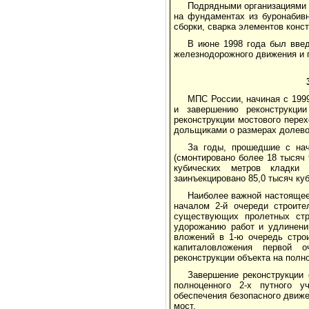
Подрядными организациями 
на фундаментах из буронабив
сборки, сварка элементов конс
В июне 1998 года был введ
железнодорожного движения и 
МПС России, начиная с 199
и завершению реконструкци
реконструкции мостового перех
дольщиками о размерах долевог
За годы, прошедшие с нач
(смонтировано более 18 тысяч
кубических метров кладки 
заинъекцировано 85,0 тысяч куб
Наиболее важной настоящее 
началом 2-й очереди строите
существующих пролетных стро
удорожанию работ и удлинени
вложений в 1-ю очередь строи
капиталовложения первой о
реконструкции объекта на полно
Завершение реконструкции 
полноценного 2-х путного у
обеспечения безопасного движе
мост.