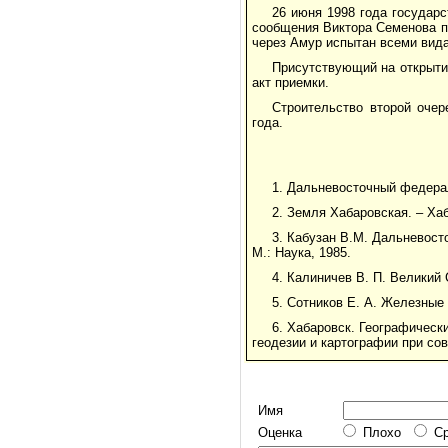
26 июня 1998 года государ
сообщения Виктора Семенова п
через Амур испытан всеми вида
Присутствующий на открыти
акт приемки.
Строительство второй очер
года.
1. Дальневосточный федерал
2. Земля Хабаровская. – Ха
3. Кабузан В.М. Дальневосто
М.: Наука, 1985.
4. Калиничев В. П. Великий 
5. Сотников Е. А. Железные 
6. Хабаровск. Географически
геодезии и картографии при со
Имя
Оценка
Плохо
С