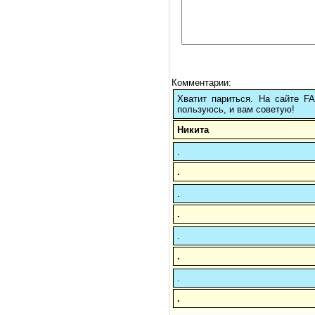
Комментарии:
Хватит париться. На сайте 
пользуюсь, и вам советую!
Никита
.
.
.
.
.
.
.
.