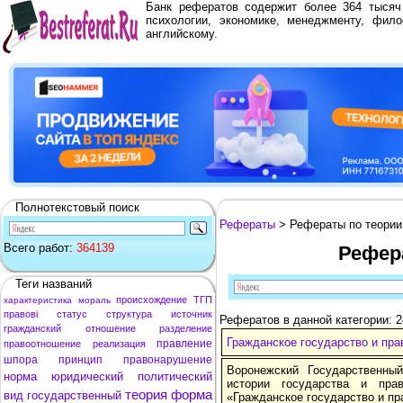
Банк рефератов содержит более 364 тыся
психологии, экономике, менеджменту, фило
английскому.
Полнотекстовый поиск
Рефераты
> Рефераты по теории 
Всего работ:
364139
Рефера
Теги названий
происхождение
ТГП
характеристика
мораль
правові
статус
структура
источник
Рефератов в данной категории: 2
гражданский
отношение
разделение
Гражданское государство и пр
правление
правоотношение
реализация
шпора
принцип
правонарушение
Воронежский Государственны
норма
юридический
политический
истории государства и пра
теория
форма
вид
государственный
«Гражданское государство и п