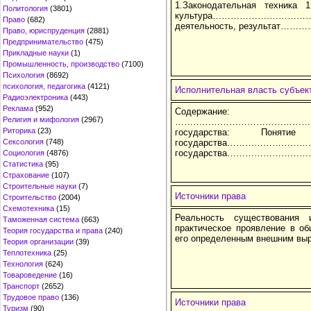
1.Законодательная техника 
Политология
(3801)
культура……………….………………2 2
Право
(682)
деятельность, результат………
Право, юриспруденция
(2881)
Предпринимательство
(475)
Прикладные науки
(1)
Промышленность, производство
(7100)
Психология
(8692)
психология, педагогика
(4121)
Исполнительная власть субъект
Радиоэлектроника
(443)
Реклама
(952)
Содержани
Религия и мифология
(2967)
………………………………………………
Риторика
(23)
государства: Понят
Сексология
(748)
государства…………………………
государства………………………
Социология
(4876)
Статистика
(95)
Страхование
(107)
Строительные науки
(7)
Источники права
Строительство
(2004)
Схемотехника
(15)
Реальность существования 
Таможенная система
(663)
практическое проявление в о
Теория государства и права
(240)
его определенным внешним выр
Теория организации
(39)
Теплотехника
(25)
Технология
(624)
Товароведение
(16)
Транспорт
(2652)
Трудовое право
(136)
Источники права
Туризм
(90)