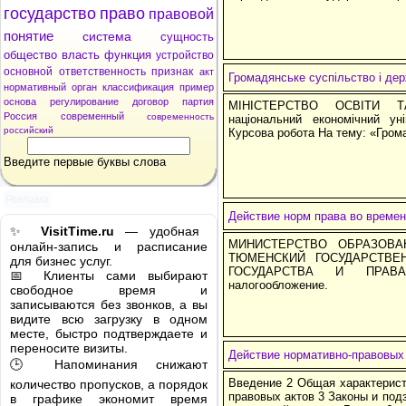
государство
право
правовой
понятие
система
сущность
общество
власть
функция
устройство
основной
ответственность
признак
акт
Громадянське суспільство і де
нормативный
орган
классификация
пример
основа
регулирование
договор
партия
МІНІСТЕРСТВО ОСВІТИ Т
Россия
современный
современность
національний економічний ун
российский
Курсова робота На тему: «Гром
Введите первые буквы слова
Реклама
Действие норм права во време
✨
VisitTime.ru
— удобная
МИНИСТЕРСТВО ОБРАЗОВА
онлайн-запись и расписание
ТЮМЕНСКИЙ ГОСУДАРСТВЕ
для бизнес услуг.
ГОСУДАРСТВА И ПРАВА 
📅 Клиенты сами выбирают
налогообложение.
свободное время и
записываются без звонков, а вы
видите всю загрузку в одном
месте, быстро подтверждаете и
переносите визиты.
Действие нормативно-правовых 
🕒 Напоминания снижают
Введение 2 Общая характерист
количество пропусков, а порядок
правовых актов 3 Законы и по
в графике экономит время