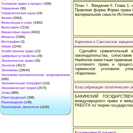
Уголовное право и процесс
(406)
План: I . Введение II. Глава 1:
Управление
(95)
Правовая форма Форма права И
Управленческие науки
(24)
материальном смысле Источник
Физика
(3462)
Физкультура и спорт
(4482)
Философия
(7216)
Финансовые науки
(4592)
Финансы
(5386)
Каролина и Саксонское зерцало
Фотография
(3)
Химия
(2244)
. Сделайте сравнительный а
Хозяйственное право
(23)
законодательства, сопостави
Цифровые устройства
(29)
Наиболее известным правовым
Экологическое право
(35)
уголовного права и процес
Экология
(4517)
германское уголовное уло
Экономика
(20644)
«Каролина».
Экономико-математическое моделирование
(666)
Экономическая география
(119)
Классификация политических 
Экономическая теория
(2573)
Этика
(889)
БАКИНСКИЙ ГОСУДАРСТВЕН
Юриспруденция
(288)
международного права и ме
Языковедение
(148)
РАБОТА по теории государства 
Языкознание, филология
(1140)
Коллективный договор