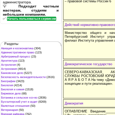
– правовой системы России 6
администратора.
💡
Подходит частным
мастерам, студиям и
небольшим компаниям.
✅
Начать пользоваться сервисом
Действий нормативно-правового 
Министерство общего и нач
Петербургский Институт упр
филиал Института управления 
Разделы
Авиация и космонавтика
(304)
Административное право
(123)
Арбитражный процесс
(23)
Архитектура
(113)
Демократическое государство
Астрология
(4)
Астрономия
(4814)
СЕВЕРО-КАВКАЗСКАЯ А
Банковское дело
(5227)
СЛУЖБЫ РОСТОВСКИЙ ЮРИДИ
Безопасность жизнедеятельности
(2616)
А Я Р А Б О Т А На тему «Демо
Биографии
(3423)
концепции и пути реализации».
Биология
(4214)
Биология и химия
(1518)
Биржевое дело
(68)
Ботаника и сельское хоз-во
(2836)
Бухгалтерский учет и аудит
(8269)
Демократия
Валютные отношения
(50)
Ветеринария
(50)
ОГЛАВЛЕНИЕ Введение______
Военная кафедра
(762)