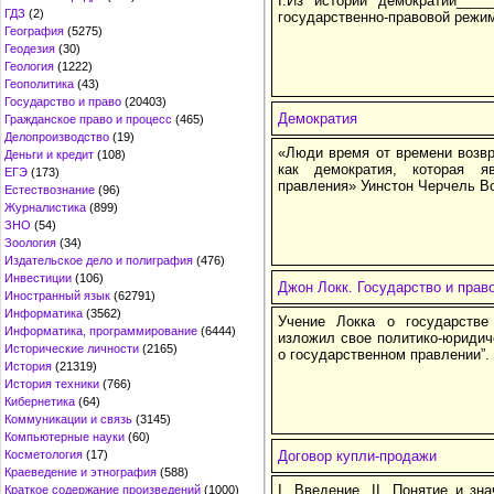
I.Из истории демократии____
ГДЗ
(2)
государственно-правовой режи
География
(5275)
Геодезия
(30)
Геология
(1222)
Геополитика
(43)
Государство и право
(20403)
Демократия
Гражданское право и процесс
(465)
Делопроизводство
(19)
«Люди время от времени возв
Деньги и кредит
(108)
как демократия, которая 
ЕГЭ
(173)
правления» Уинстон Черчель В
Естествознание
(96)
Журналистика
(899)
ЗНО
(54)
Зоология
(34)
Издательское дело и полиграфия
(476)
Инвестиции
(106)
Джон Локк. Государство и прав
Иностранный язык
(62791)
Информатика
(3562)
Учение Локка о государстве
Информатика, программирование
(6444)
изложил свое политико-юридиче
Исторические личности
(2165)
о государственном правлении”.
История
(21319)
История техники
(766)
Кибернетика
(64)
Коммуникации и связь
(3145)
Компьютерные науки
(60)
Косметология
(17)
Договор купли-продажи
Краеведение и этнография
(588)
I. Введение. II. Понятие и зна
Краткое содержание произведений
(1000)