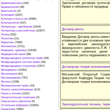
Заключение договора купли-пр
Криминалистика
(106)
Права и обязанности продавца.
Криминология
(48)
Криптология
(3)
Кулинария
(1167)
Культура и искусство
(8485)
Культурология
(537)
Литература : зарубежная
(2044)
Договор ренты
Литература и русский язык
(11657)
Логика
(532)
Введение Договор ренты извест
Логистика
(21)
упоминаются две основные при
Маркетинг
(7985)
в европейском законодате
Математика
(3721)
французского цивилиста Л.Ж. 
Медицина, здоровье
(10549)
недостаток наличных денег
Медицинские науки
(88)
появлению ренты недвижимости
Международное публичное право
(58)
Международное частное право
(36)
Международные отношения
(2257)
Договорная теория возникновен
Менеджмент
(12491)
Металлургия
(91)
Московский Открытый Социа
Москвоведение
(797)
факультет Кафедра Теории гос
Договорная теория возникновен
Музыка
(1338)
Муниципальное право
(24)
Налоги, налогообложение
(214)
Наука и техника
(1141)
Начертательная геометрия
(3)
Оккультизм и уфология
(8)
Законодательная техника, терм
Остальные рефераты
(21692)
Педагогика
(7850)