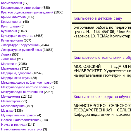
Косметология
(17)
Краеведение и этнография
(588)
Краткое содержание произведений
(1000)
Криминалистика
(106)
Компьютер в детском саду
Криминология
(48)
Криптология
(3)
онтрольная работа по педагоги
Кулинария
(1167)
группа№ 144 454106, Челябин
Культура и искусство
(8485)
квартира 10. ТЕМА: Компьютер 
Культурология
(537)
Литература : зарубежная
(2044)
Литература и русский язык
(11657)
Логика
(532)
Компьютерные технологии в обу
Логистика
(21)
Маркетинг
(7985)
МОСКОВСКИЙ ПЕДАГОГИ
Математика
(3721)
УНИВЕРСИТЕТ Художественно
Медицина, здоровье
(10549)
начертательной геометрии и че
Медицинские науки
(88)
Международное публичное право
(58)
Международное частное право
(36)
Международные отношения
(2257)
Компьютер как средство обуче
Менеджмент
(12491)
Металлургия
(91)
МИНИСТЕРСТВО СЕЛЬСКОГ
Москвоведение
(797)
ГОСУДАРСТВЕННАЯ СЕЛЬС
Музыка
(1338)
Кафедра педагогики и психолог
Муниципальное право
(24)
Налоги, налогообложение
(214)
Наука и техника
(1141)
Начертательная геометрия
(3)