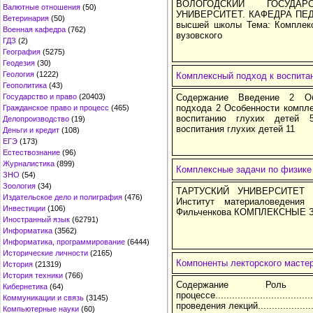
ВОЛОГОДСКИЙ ГОСУДАР
Валютные отношения
(50)
УНИВЕРСИТЕТ. КАФЕДРА ПЕДА
Ветеринария
(50)
высшей школы Тема: Комплек
Военная кафедра
(762)
вузовского
ГДЗ
(2)
География
(5275)
Геодезия
(30)
Геология
(1222)
Комплексный подход к воспита
Геополитика
(43)
Государство и право
(20403)
Содержание Введение 2 Об
подхода 2 Особенности компле
Гражданское право и процесс
(465)
воспитанию глухих детей 
Делопроизводство
(19)
воспитания глухих детей 11
Деньги и кредит
(108)
ЕГЭ
(173)
Естествознание
(96)
Журналистика
(899)
Комплексные задачи по физике
ЗНО
(54)
Зоология
(34)
ТАРТУСКИЙ УНИВЕРСИТЕТ Фи
Издательское дело и полиграфия
(476)
Институт материаловедени
Инвестиции
(106)
Фильченкова КОМПЛЕКСНЫЕ 
Иностранный язык
(62791)
Информатика
(3562)
Информатика, программирование
(6444)
Исторические личности
(2165)
Компоненты лекторского масте
История
(21319)
История техники
(766)
Содержание Роль
Кибернетика
(64)
процессе........................
Коммуникации и связь
(3145)
проведения лекций...................
Компьютерные науки
(60)