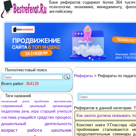
Банк рефератов содержит более 364 тыся
психологии, экономике, менеджменту, фило
английскому.
Полнотекстовый поиск
Рефераты
> Рефераты по педаго
Всего работ:
364139
Теги названий
начальный
роль
проблема
математика
современный
школьный
организация
Рефератов в данной категории: 
учиться
педагогика
речь
игра
старший
Как школа должна оказывать п
процесс
система
учащийся
средство
дошкольный
деятельность
Конспект книги У.Глассера «Ш
проблемами сталкиваются н
возраст
работа
школьник
продолжительные семинары дл