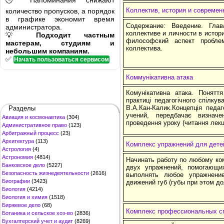
🕒 Напоминания снижают
Коллектив, история и современ
количество пропусков, а порядок
в графике экономит время
Содержание: Введение. Гла
администратора.
коллективе и личности в истор
💡
Подходит частным
философский аспект пробле
мастерам, студиям и
коллектива.
небольшим компаниям.
✅
Начать пользоваться сервисом
Коммунікативна атака
Комунікативна атака. Поняття
практиці педагогічного спілку
В.А.Кан-Калик.Концепція педаго
Разделы
учений, передбачає визначе
Авиация и космонавтика
(304)
проведення уроку (читання лекці
Административное право
(123)
Арбитражный процесс
(23)
Архитектура
(113)
Комплекс упражнений для дете
Астрология
(4)
Астрономия
(4814)
Начинать работу по любому к
Банковское дело
(5227)
двух упражнений, помогающи
Безопасность жизнедеятельности
(2616)
выполнять любое упражнени
Биографии
(3423)
движений губ (губы при этом д
Биология
(4214)
Биология и химия
(1518)
Биржевое дело
(68)
Комплекс профессиональных сп
Ботаника и сельское хоз-во
(2836)
Бухгалтерский учет и аудит
(8269)