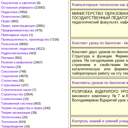
Оккультизм и уфология
(8)
Компьютерные технологии как 
Остальные рефераты
(21692)
Педагогика
(7850)
МИНИСТЕРСТВО ОБРАЗОВАН
Политология
(3801)
ГОСУДАРСТВЕННЫЙ ПЕДАГОГИ
Право
(682)
педагогический факультет, каф
Право, юриспруденция
(2881)
Предпринимательство
(475)
Прикладные науки
(1)
Промышленность, производство
(7100)
Конспект урока по биологии - б
Психология
(8692)
психология, педагогика
(4121)
Конспект двух уроков по биолог
Радиоэлектроника
(443)
Структура и функции. Фермен
Реклама
(952)
урока. На сегодняшнем уроке 
Религия и мифология
(2967)
строением и свойствами бе
Риторика
(23)
каталитическую или ферме
Сексология
(748)
лабораторную работу на эту те
Социология
(4876)
Статистика
(95)
Конспекты уроков по биологии 
Страхование
(107)
Строительные науки
(7)
РОЗРОБКА ВІДКРИТОГО УРОКУ
Строительство
(2004)
виховного комплексу №7 м.Хм
Схемотехника
(15)
Володимирівни Відкритий урок 
Таможенная система
(663)
Теория государства и права
(240)
Теория организации
(39)
Теплотехника
(25)
Контроль знаний и умений уча
Технология
(624)
Товароведение
(16)