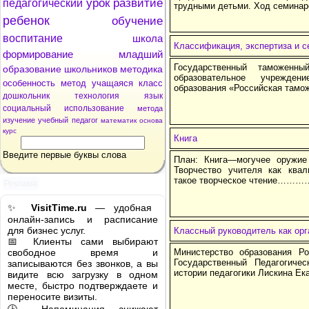
урок
развитие
педагогический
трудными детьми. Ход семинаро
ребенок
обучение
воспитание
школа
Классификация, экспертиза и 
формирование
младший
Государственный таможенн
образование
школьников
методика
образовательное учрежден
особенность
метод
учащаяся
класс
образования «Российская тамо
дошкольник
технология
язык
социальный
использование
метода
изучение
учебный
педагог
математик
основа
курс
Книга
Введите первые буквы слова
План: Книга—могучее оружи
Творчество учителя как ква
такое творческое чтени
Реклама
✨
VisitTime.ru
— удобная
онлайн-запись и расписание
для бизнес услуг.
Классный руководитель как орг
📅 Клиенты сами выбирают
свободное время и
Министерство образования Р
Государственный Педагогиче
записываются без звонков, а вы
истории педагогики Лискина Ек
видите всю загрузку в одном
месте, быстро подтверждаете и
переносите визиты.