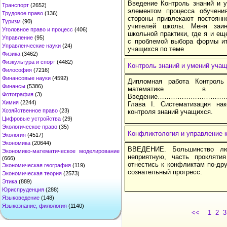
Введение Контроль знаний и 
Транспорт
(2652)
элементом процесса обучения
Трудовое право
(136)
стороны привлекают постоянн
Туризм
(90)
учителей школы. Меня заи
Уголовное право и процесс
(406)
школьной практики, где я и ещ
Управление
(95)
с проблемой выбора формы ит
Управленческие науки
(24)
учащихся по теме
Физика
(3462)
Физкультура и спорт
(4482)
Контроль знаний и умений учащ
Философия
(7216)
Финансовые науки
(4592)
Дипломная работа Контрол
Финансы
(5386)
математике в 
Фотография
(3)
Введение………………………
Химия
(2244)
Глава I. Систематизация на
Хозяйственное право
(23)
контроля знаний учащихся.
Цифровые устройства
(29)
Экологическое право
(35)
Конфликтология и управление 
Экология
(4517)
Экономика
(20644)
ВВЕДЕНИЕ. Большинство лю
Экономико-математическое моделирование
неприятную, часть прокляти
(666)
отнестись к конфликтам по-дру
Экономическая география
(119)
сознательный прогресс.
Экономическая теория
(2573)
Этика
(889)
Юриспруденция
(288)
Языковедение
(148)
Языкознание, филология
(1140)
<<
1
2
3