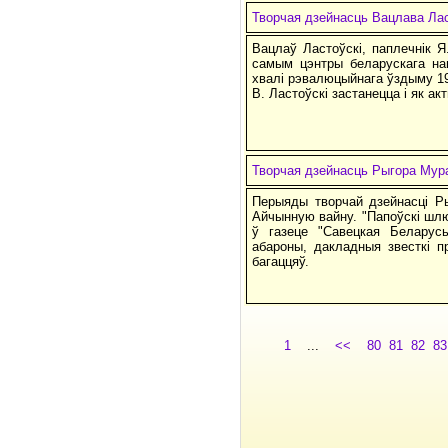
Творчая дзейнасць Вацлава Ла
Вацлаў Ластоўскі, паплечнік Я
самым цэнтры беларускага на
хвалі рэвалюцыйнага ўздыму 190
В. Ластоўскі застанецца і як а
Творчая дзейнасць Рыгора Мур
Перыяды творчай дзейнасці Р
Айчынную вайну. "Папоўскі шлю
ў газеце "Савецкая Беларус
абароны, дакладныя звесткі п
багаццяў.
1
...
<<
80
81
82
83