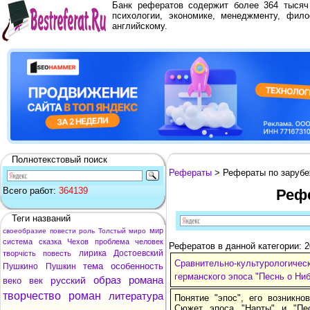
Банк рефератов содержит более 364 тыся
психологии, экономике, менеджменту, фило
английскому.
Полнотекстовый поиск
Рефераты
> Рефераты по зарубе
Всего работ:
364139
Реф
Теги названий
мир
своеобразие
повести
роль
Толстый
миро
система
сказка
Чехов
проблема
человек
Рефератов в данной категории: 
лирика
Достоевский
творчість
повесть
Сравнительно-культурологиче
тема
особенность
Пушкино
Пушкин
германского эпоса "Песнь о Ни
образ
романа
русский
веко
век
творчество
роман
литература
Понятие "эпос", его возникно
Сюжет эпоса "Нарты" и "Пе