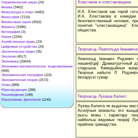
Хлестаков и хлестаковщина
Управленческие науки
(24)
Физика
(3462)
И.А. Хлестаков как герой гог
Физкультура и спорт
(4482)
И.А. Хлестакова в комедии.
Философия
(7216)
безответственный человек, п
Финансовые науки
(4592)
понятия "хлестаковщина". Хл
Финансы
(5386)
общества.
Фотография
(3)
Химия
(2244)
Хозяйственное право
(23)
Цифровые устройства
(29)
Творчасць Леапольда Іванавіча
Экологическое право
(35)
Экология
(4517)
Леапольд Іванавіч Родзевіч 
Экономика
(20644)
нашаніўцаў. Драматургічный д
Экономико-математическое моделирование
спадчына. Камедыйныя жанр
(666)
Творчыя набыткі Л. Родзеві
Экономическая география
(119)
беларускі гумар.
Экономическая теория
(2573)
Этика
(889)
Юриспруденция
(288)
Языковедение
(148)
Творчасць Лукаша Калюгі
Языкознание, филология
(1140)
Лукаш Калюга як выдатны маста
Асноўныя моманты яго жыццё
рысы мовы і характару твор
найбольш вядомых твораў Лу
праблем грамадства.