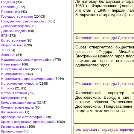
Ля вытокаў беларускай літарат
Геодезия
(30)
1930 гг. Фарміраванне ўласнаг
Геология
(1222)
яго стан ў 1940 - першай пало
Геополитика
(43)
беларускага літаратуразнаўства 
Государство и право
(20403)
Гражданское право и процесс
(465)
Делопроизводство
(19)
Деньги и кредит
(108)
ЕГЭ
(173)
Философские взгляды Достоевск
Естествознание
(96)
Журналистика
(899)
Образ отвергнутого обществ
ЗНО
(54)
рассказе Федора Михайлов
Зоология
(34)
Внутренний монолог героя пос
Издательское дело и полиграфия
(476)
психологии героя в его взаи
Инвестиции
(106)
одиночество героя.
Иностранный язык
(62791)
Информатика
(3562)
Информатика, программирование
(6444)
Философские взгляды Достоевс
Исторические личности
(2165)
История
(21319)
Философский характер р
История техники
(766)
Достоевского. Выход в свет
Кибернетика
(64)
автором образов "маленьки
Коммуникации и связь
(3145)
Достоевского. Представление
Компьютерные науки
(60)
люда и мелких чиновников.
Косметология
(17)
Краеведение и этнография
(588)
Краткое содержание произведений
(1000)
Криминалистика
(106)
Беларуская літаратура перыяду
Криминология
(48)