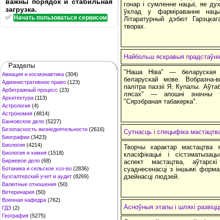
важны порядок и стабильная
гонар і сумленне нацыі, яе дух
загрузка.
ўклад у фарміраванне нацы
✅
Начать пользоваться сервисом
Літаратурный дэбют Гарэцкаг
творах.
Найбольш яскравыя прадстаўнiк
Разделы
"Наша Ніва" — беларуская 
Авиация и космонавтика
(304)
беларускай мове. Вобразна-
Административное право
(123)
палітра паэзіі Я. Купалы. Аўт
Арбитражный процесс
(23)
лясах" — апошні значны т
Архитектура
(113)
"Сярэбраная табакерка".
Астрология
(4)
Астрономия
(4814)
Банковское дело
(5227)
Безопасность жизнедеятельности
(2616)
Сутнасць і спецыфіка мастацтв
Биографии
(3423)
Биология
(4214)
Творчы характар мастацтва я
Биология и химия
(1518)
класіфікацыі і сістэматызац
Биржевое дело
(68)
аспект мастацтва, аўтарс
Ботаника и сельское хоз-во
(2836)
суаднесенасці з іншымі форма
дзейнасці людзей.
Бухгалтерский учет и аудит
(8269)
Валютные отношения
(50)
Ветеринария
(50)
Военная кафедра
(762)
Асноўныя этапы і шляхі развіцц
ГДЗ
(2)
География
(5275)