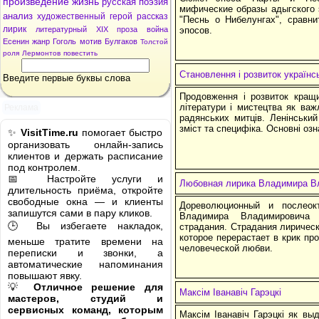
произведение
жизнь
русская
поэзия
мифические образы адыгского 
анализ
художественный
герой
рассказ
"Песнь о Нибелунгах", сравни
лирик
литературный
XIX
проза
война
эпосов.
Есенин
жанр
Гоголь
мотив
Булгаков
Толстой
роля
Лермонтов
повестить
Становлення і розвиток українс
Введите первые буквы слова
Продовження і розвиток кращи
літератури і мистецтва як ва
Реклама
радянських митців. Ленінський 
зміст та специфіка. Основні озн
✨
VisitTime.ru
помогает быстро
организовать онлайн-запись
клиентов и держать расписание
под контролем.
📅 Настройте услуги и
Любовная лирика Владимира В
длительность приёма, откройте
свободные окна — и клиенты
Дореволюционный и послеок
запишутся сами в пару кликов.
Владимира Владимировича
🕒 Вы избегаете накладок,
страдания. Страдания лирическ
которое перерастает в крик пр
меньше тратите времени на
человеческой любви.
переписки и звонки, а
автоматические напоминания
повышают явку.
💡
Отличное решение для
Максім Іванавіч Гарэцкі
мастеров, студий и
сервисных команд, которым
Максім Іванавіч Гарэцкі як вы