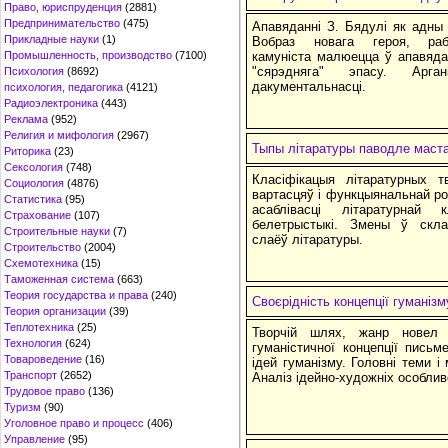
Право, юриспруденция
(2881)
Предпринимательство
(475)
Апавяданні З. Бядулі як адны 
Прикладные науки
(1)
Вобраз новага героя, рабо
Промышленность, производство
(7100)
камуніста малюецца ў апавяда
"сярэдняга" эпасу. Арга
Психология
(8692)
дакументальнасці.
психология, педагогика
(4121)
Радиоэлектроника
(443)
Реклама
(952)
Религия и мифология
(2967)
Тыпы літаратуры паводле маста
Риторика
(23)
Сексология
(748)
Класіфікацыя літаратурных т
Социология
(4876)
вартасцяў і функцыянальнай ро
Статистика
(95)
асаблівасці літаратурнай 
Страхование
(107)
белетрыстыкі. Змены ў скла
Строительные науки
(7)
слаёў літаратуры.
Строительство
(2004)
Схемотехника
(15)
Таможенная система
(663)
Теория государства и права
(240)
Своєрідність концепції гуманіз
Теория организации
(39)
Теплотехника
(25)
Творчій шлях, жанр новел 
Технология
(624)
гуманістичної концепції письм
Товароведение
(16)
ідей гуманізму. Головні теми і
Транспорт
(2652)
Аналіз ідейно-художніх особлив
Трудовое право
(136)
Туризм
(90)
Уголовное право и процесс
(406)
Управление
(95)