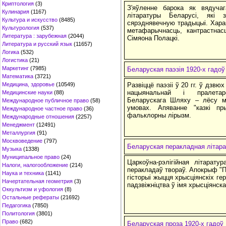
Криптология
(3)
З'яўленне барока як вядуча
Кулинария
(1167)
літаратуры Беларусі, які
Культура и искусство
(8485)
сярэднявечную традыцыі. Хара
Культурология
(537)
метафарычнасць, кантрастнас
Литература : зарубежная
(2044)
Сімяона Полацкі.
Литература и русский язык
(11657)
Логика
(532)
Логистика
(21)
Маркетинг
(7985)
Беларуская паэзія 1920-х гадоў
Математика
(3721)
Медицина, здоровье
(10549)
Развіццё паэзіі ў 20 гг. ў дзвю
нацыянальнай і пралетарс
Медицинские науки
(88)
Беларускага Шляху – лёсу ма
Международное публичное право
(58)
умовах. Апяванне "казкі пр
Международное частное право
(36)
фальклорны лірызм.
Международные отношения
(2257)
Менеджмент
(12491)
Металлургия
(91)
Москвоведение
(797)
Беларуская перакладная літара
Музыка
(1338)
Муниципальное право
(24)
Царкоўна-рэлігійная літарату
Налоги, налогообложение
(214)
перакладаў твораў. Апокрыф "П
Наука и техника
(1141)
гісторыі жыцця хрысціянскіх ге
Начертательная геометрия
(3)
падзвіжніцтва ў імя хрысціянск
Оккультизм и уфология
(8)
Остальные рефераты
(21692)
Педагогика
(7850)
Политология
(3801)
Право
(682)
Беларуская проза 1920-х гадоў