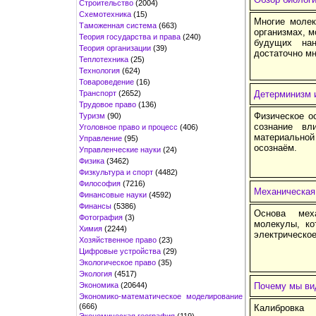
Строительство
(2004)
Схемотехника
(15)
Многие моле
Таможенная система
(663)
организмах, 
Теория государства и права
(240)
будущих нан
Теория организации
(39)
достаточно мн
Теплотехника
(25)
Технология
(624)
Товароведение
(16)
Транспорт
(2652)
Детерминизм 
Трудовое право
(136)
Физическое о
Туризм
(90)
сознание вл
Уголовное право и процесс
(406)
материальной
Управление
(95)
осознаём.
Управленческие науки
(24)
Физика
(3462)
Физкультура и спорт
(4482)
Философия
(7216)
Механическая
Финансовые науки
(4592)
Финансы
(5386)
Основа меха
Фотография
(3)
молекулы, ко
Химия
(2244)
электрическое
Хозяйственное право
(23)
Цифровые устройства
(29)
Экологическое право
(35)
Экология
(4517)
Экономика
(20644)
Почему мы ви
Экономико-математическое моделирование
(666)
Калибровка
Экономическая география
(119)