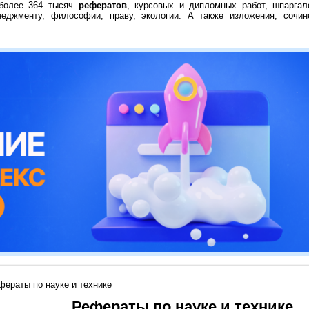
 более 364 тысяч
рефератов
, курсовых и дипломных работ, шпаргал
неджменту, философии, праву, экологии. А также изложения, сочин
ераты по науке и технике
Рефераты по науке и технике