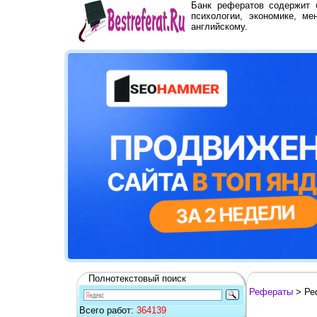
Банк рефератов содержит
психологии, экономике, ме
английскому.
Полнотекстовый поиск
Рефераты
> Реф
Всего работ:
364139