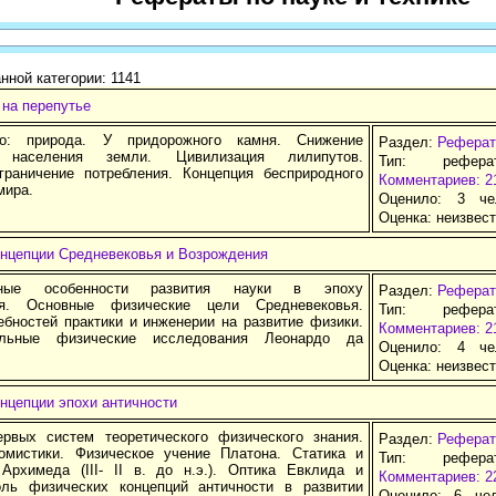
нной категории: 1141
 на перепутье
о: природа. У придорожного камня. Снижение
Раздел:
Реферат
и населения земли. Цивилизация лилипутов.
Тип: рефер
граничение потребления. Концепция бесприродного
Комментариев: 2
мира.
Оценило: 3 че
Оценка:
неизвес
онцепции Cредневековья и Возрождения
урные особенности развития науки в эпоху
Раздел:
Реферат
ья. Основные физические цели Средневековья.
Тип: рефер
ебностей практики и инженерии на развитие физики.
Комментариев: 2
альные физические исследования Леонардо да
Оценило: 4 че
Оценка:
неизвес
нцепции эпохи античности
рвых систем теоретического физического знания.
Раздел:
Реферат
омистики. Физическое учение Платона. Статика и
Тип: рефер
 Архимеда (III- II в. до н.э.). Оптика Евклида и
Комментариев: 2
ль физических концепций античности в развитии
Оценило: 6 че