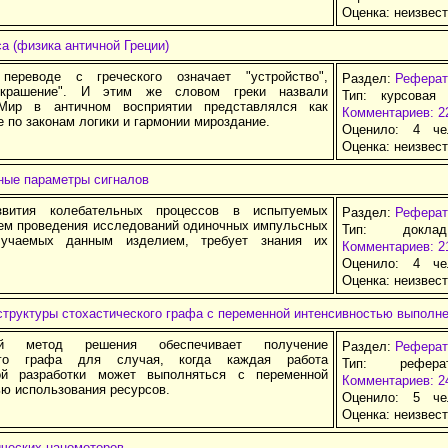
Оценка:
неизвес
а (физика античной Греции)
переводе с греческого означает "устройство",
Раздел:
Реферат
"украшение". И этим же словом греки назвали
Тип: курсовая
Мир в античном восприятии представлялся как
Комментариев: 2
 по законам логики и гармонии мироздание.
Оценило: 4 че
Оценка:
неизвес
ые параметры сигналов
звития колебательных процессов в испытуемых
Раздел:
Реферат
тем проведения исследований одиночных импульсных
Тип: докла
лучаемых данным изделием, требует знания их
Комментариев: 2
Оценило: 4 че
Оценка:
неизвес
структуры стохастического графа c переменной интенсивностью выполне
ый метод решения обеспечивает получение
Раздел:
Реферат
ого графа для случая, когда каждая работа
Тип: рефер
ной разработки может выполняться с переменной
Комментариев: 2
ью использования ресурсов.
Оценило: 5 че
Оценка:
неизвес
ических наномоторов