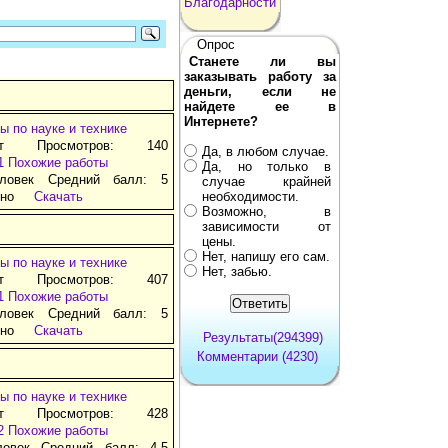
Благодарности
Опрос
Станете ли вы
заказывать работу за
деньги, если не
найдете ее в
Интернете?
ы по науке и технике
ат Просмотров: 140
Да, в любом случае.
1
Похожие работы
Да, но только в
ловек Средний балл: 5
случае крайней
тно
Скачать
необходимости.
Возможно, в
зависимости от
цены.
Нет, напишу его сам.
ы по науке и технике
Нет, забью.
ат Просмотров: 407
1
Похожие работы
ловек Средний балл: 5
тно
Скачать
Результаты(294399)
Комментарии (4230)
ы по науке и технике
ат Просмотров: 428
2
Похожие работы
ловек Средний балл: 4.5