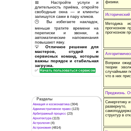
физики.
📅 Настройте услуги и
длительность приёма, откройте
свободные окна — и клиенты
Исторический 
запишутся сами в пару кликов.
🕒 Вы избегаете накладок,
Методика ис
меньше тратите времени на
прогнозном п
прогнозном пр
переписки и звонки, а
автоматические напоминания
повышают явку.
💡
Отличное решение для
мастеров, студий и
Алгоритмичес
сервисных команд, которым
важны порядок и стабильная
Вопреки ожид
загрузка.
теории эвол
✅
Начать пользоваться сервисом
случайными по
что в них при
Преджизнь. От
Разделы
Синергетику и
Авиация и космонавтика
(304)
развернут
Административное право
(123)
самоподдержа
Арбитражный процесс
(23)
структур в от
Архитектура
(113)
Астрология
(4)
Астрономия
(4814)