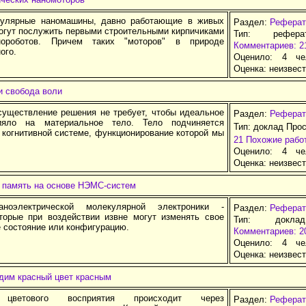
кулярные наномашины, давно работающие в живых
Раздел:
Реферат
могут послужить первыми строительными кирпичиками
Тип: рефер
ороботов. Причем таких "моторов" в природе
Комментариев: 2
ого.
Оценило: 4 че
Оценка:
неизвес
и свобода воли
существление решения не требует, чтобы идеальное
Раздел:
Реферат
ияло на материальное тело. Тело подчиняется
Тип: доклад Про
 когнитивной системе, функционирование которой мы
21
Похожие рабо
Оценило: 4 че
Оценка:
неизвес
 память на основе НЭМС-систем
ноэлектрической молекулярной электроники -
Раздел:
Реферат
торые при воздействии извне могут изменять свое
Тип: докла
 состояние или конфигурацию.
Комментариев: 2
Оценило: 4 че
Оценка:
неизвес
дим кpасный цвет кpасным
 цветового восприятия происходит через
Раздел:
Реферат