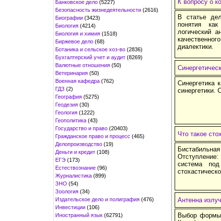
К вопросу о к
Банковское дело
(5227)
Безопасность жизнедеятельности
(2616)
В статье дел
Биографии
(3423)
понятия как
Биология
(4214)
логический а
Биология и химия
(1518)
качественног
Биржевое дело
(68)
диалектики.
Ботаника и сельское хоз-во
(2836)
Бухгалтерский учет и аудит
(8269)
Валютные отношения
(50)
Синергетичес
Ветеринария
(50)
Военная кафедра
(762)
Синергетика 
ГДЗ
(2)
синергетики. 
География
(5275)
Геодезия
(30)
Геология
(1222)
Геополитика
(43)
Государство и право
(20403)
Что такое сто
Гражданское право и процесс
(465)
Делопроизводство
(19)
Бистабильн
Деньги и кредит
(108)
Отступление
ЕГЭ
(173)
система под
Естествознание
(96)
стохастическо
Журналистика
(899)
ЗНО
(54)
Зоология
(34)
Издательское дело и полиграфия
(476)
Антенна излу
Инвестиции
(106)
Выбор формы,
Иностранный язык
(62791)