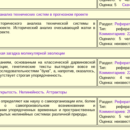
Оценка:
5
Ска
анализ технических систем в прогнозном проекте
торического анализа технической системы в
Раздел:
Реферат
роекте. Исторический анализ очесывающей жатки в
Тип: рефер
оекте.
Комментариев: 2
Оценило: 5 че
Оценка:
неизвес
кая загадка молекулярной эволюции
аниям, основанным на классической дарвиновской
Раздел:
Реферат
юции, генетические тексты выглядели вовсе не
Тип: рефер
следовательностями "букв", а, напротив, оказалось,
Комментариев: 2
сутствует строгая упорядоченность.
Оценило: 4 че
Оценка:
неизвес
крытость. Нелинейность. Аттракторы
 определяют как науку о самоорганизации или, более
Раздел:
Реферат
о, о самопроизвольном возникновении и
Тип: рефер
нии упорядоченных временных и пространственных
Комментариев: 2
крытых нелинейных системах различной природы.
Оценило: 5 че
Оценка:
неизвес