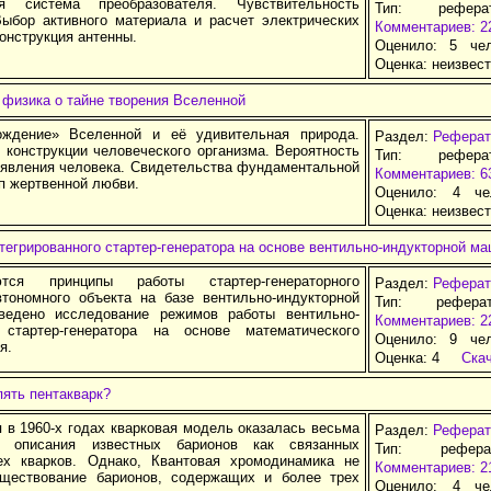
ая система преобразователя. Чувствительность
Тип: рефер
Выбор активного материала и расчет электрических
Комментариев: 2
онструкция антенны.
Оценило: 5 че
Оценка:
неизвес
физика о тайне творения Вселенной
ождение» Вселенной и её удивительная природа.
Раздел:
Реферат
 конструкции человеческого организма. Вероятность
Тип: рефер
оявления человека. Свидетельства фундаментальной
Комментариев: 6
п жертвенной любви.
Оценило: 4 че
Оценка:
неизвес
тегрированного стартер-генератора на основе вентильно-индукторной м
ются принципы работы стартер-генераторного
Раздел:
Реферат
втономного объекта на базе вентильно-индукторной
Тип: рефера
ведено исследование режимов работы вентильно-
Комментариев: 2
 стартер-генератора на основе математического
Оценило: 9 че
я.
Оценка:
4
Ска
пять пентакварк?
 в 1960-х годах кварковая модель оказалась весьма
Раздел:
Реферат
 описания известных барионов как связанных
Тип: рефер
ех кварков. Однако, Квантовая хромодинамика не
Комментариев: 2
ществование барионов, содержащих и более трех
Оценило: 4 че