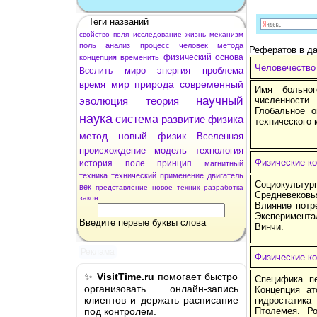
Теги названий
свойство
поля
исследование
жизнь
механизм
поль
анализ
процесс
человек
метода
Рефератов в да
физический
основа
концепция
временить
Человечество
миро
энергия
проблема
Вселить
мир
природа
современный
время
Имя больног
научный
эволюция
теория
численност
Глобальное о
наука
система
развитие
физика
технического 
метод
новый
физик
Вселенная
происхождение
модель
технология
Физические к
история
поле
принцип
магнитный
техника
технический
применение
двигатель
Социокульт
век
представление
новое
техник
разработка
Средневеков
закон
Влияние потр
Эксперимент
Введите первые буквы слова
Винчи.
Реклама
Физические ко
✨
VisitTime.ru
помогает быстро
Специфика пе
организовать онлайн-запись
Концепция ат
клиентов и держать расписание
гидростатика
под контролем.
Птолемея. Ро