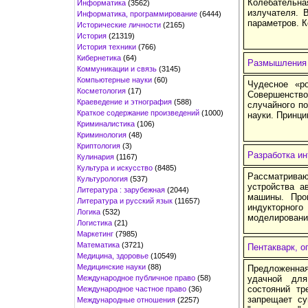
Колебательн
Информатика
(3562)
излучателя. 
Информатика, программирование
(6444)
параметров. К
Исторические личности
(2165)
История
(21319)
История техники
(766)
Кибернетика
(64)
Размышления 
Коммуникации и связь
(3145)
Компьютерные науки
(60)
Чудесное «р
Косметология
(17)
Совершенство
Краеведение и этнография
(588)
случайного п
Краткое содержание произведений
(1000)
науки. Принци
Криминалистика
(106)
Криминология
(48)
Криптология
(3)
Разработка ин
Кулинария
(1167)
Культура и искусство
(8485)
Рассматрива
Культурология
(537)
устройства а
Литература : зарубежная
(2044)
машины. Про
Литература и русский язык
(11657)
индукторного
Логика
(532)
моделировани
Логистика
(21)
Маркетинг
(7985)
Математика
(3721)
Пентакварк, о
Медицина, здоровье
(10549)
Медицинские науки
(88)
Предложенная
Международное публичное право
(58)
удачной для
состояний тр
Международное частное право
(36)
запрещает су
Международные отношения
(2257)