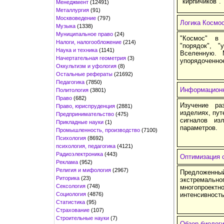
"кирпичиков".
Менеджмент
(12491)
Металлургия
(91)
Москвоведение
(797)
Логика Космос
Музыка
(1338)
Муниципальное право
(24)
"Космос" в 
Налоги, налогообложение
(214)
"порядок", 
Наука и техника
(1141)
Вселенную. 
Начертательная геометрия
(3)
упорядоченное
Оккультизм и уфология
(8)
Остальные рефераты
(21692)
Педагогика
(7850)
Информационн
Политология
(3801)
Право
(682)
Изучение ра
Право, юриспруденция
(2881)
изделиях, пу
Предпринимательство
(475)
сигналов из
Прикладные науки
(1)
параметров.
Промышленность, производство
(7100)
Психология
(8692)
психология, педагогика
(4121)
Радиоэлектроника
(443)
Оптимизация 
Реклама
(952)
Религия и мифология
(2967)
Предложенн
Риторика
(23)
экстремальн
Сексология
(748)
многопроект
Социология
(4876)
интенсивност
Статистика
(95)
Страхование
(107)
Строительные науки
(7)
Обзор биолог