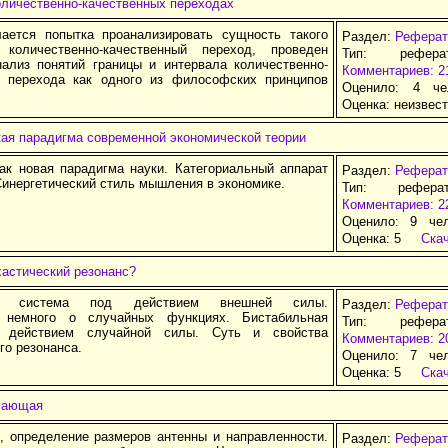
оличественно-качественных переходах
ается попытка проанализировать сущность такого
Раздел:
Реферат
 количественно-качественный переход, проведен
Тип: рефер
нализ понятий границы и интервала количественно-
Комментариев: 2
о перехода как одного из философских принципов
Оценило: 4 че
Оценка:
неизвес
кая парадигма современной экономической теории
как новая парадигма науки. Категориальный аппарат
Раздел:
Реферат
Синергетический стиль мышления в экономике.
Тип: рефера
Комментариев: 2
Оценило: 9 че
Оценка:
5
Ска
хастический резонанс?
ая система под действием внешней силы.
Раздел:
Реферат
: немного о случайных функциях. Бистабильная
Тип: рефер
 действием случайной силы. Суть и свойства
Комментариев: 2
го резонанса.
Оценило: 7 че
Оценка:
5
Ска
чающая
 определение размеров антенны и направленности.
Раздел:
Реферат